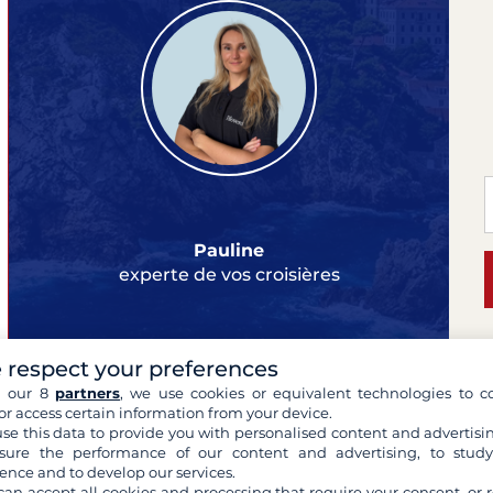
Pauline
experte de vos croisières
 respect your preferences
P
h our 8
partners
, we use cookies or equivalent technologies to co
or access certain information from your device.
Y
se this data to provide you with personalised content and advertisin
ure the performance of our content and advertising, to stud
Can
ence and to develop our services.
194
can accept all cookies and processing that require your consent, or r