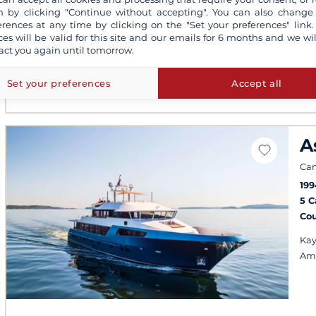
4 
 by clicking "Continue without accepting". You can also change
erences at any time by clicking on the "Set your preferences" link.
Co
ces will be valid for this site and our emails for 6 months and we wil
act you again until tomorrow.
Des
Bar
pad
Set your preferences
Accept all
A
Can
199
5 
Co
Kay
Am