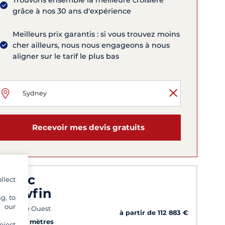
Trouvons ensemble la meilleure croisière
grâce à nos 30 ans d'expérience
Meilleurs prix garantis : si vous trouvez moins
cher ailleurs, nous nous engageons à nous
aligner sur le tarif le plus bas
Recevoir mes devis gratuits
acific
llect
ellowfin
g, to
y our
ada côte Ouest
à partir de 112 883 €
3
34.74 mètres
eject