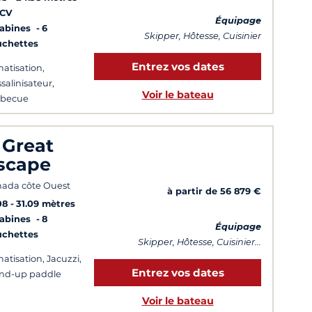
 CV
Équipage
Cabines
6
Skipper, Hôtesse, Cuisinier
uchettes
Entrez vos dates
matisation,
salinisateur,
Voir le bateau
rbecue
 Great
scape
ada côte Ouest
à partir de 56 879 €
08
31.09 mètres
Cabines
8
Équipage
uchettes
Skipper, Hôtesse, Cuisinier...
matisation, Jacuzzi,
Entrez vos dates
nd-up paddle
Voir le bateau