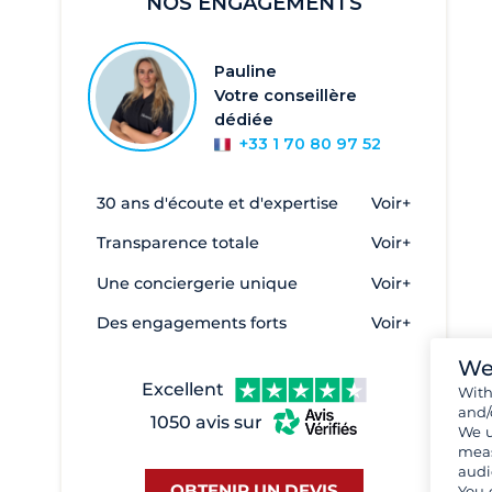
NOS ENGAGEMENTS
Pauline
Votre conseillère
dédiée
+33 1 70 80 97 52
30 ans d'écoute et d'expertise
Voir+
Transparence totale
Voir+
Une conciergerie unique
Voir+
Des engagements forts
Voir+
We
Excellent
Wit
and/
1050 avis sur
We u
meas
audi
OBTENIR UN DEVIS
You 