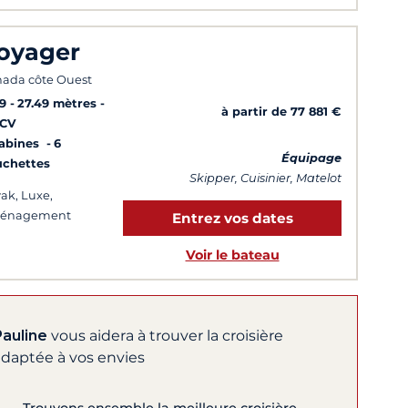
oyager
ada côte Ouest
9
27.49 mètres
à partir de 77 881 €
 CV
Cabines
6
Équipage
uchettes
Skipper, Cuisinier, Matelot
ak, Luxe,
énagement
Entrez vos dates
Voir le bateau
Pauline
vous aidera à trouver la croisière
adaptée à vos envies