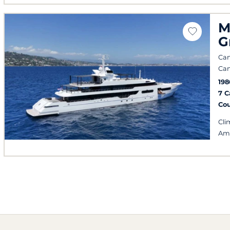
M
G
Can
Can
198
7 
Co
Cli
Am