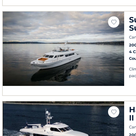
S
S
Can
20
4 
Co
Cli
pad
H
II
Can
20