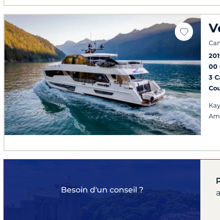
V
Can
201
00
3 
Co
Kay
Am
Besoin d'un conseil ?