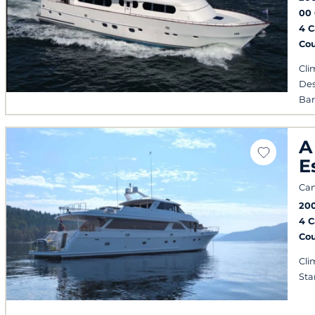
00
4 
Co
Cli
Des
Ba
A
E
Can
20
4 
Co
Cli
Sta