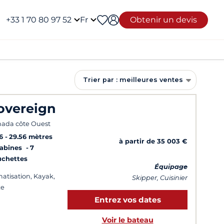
+33 1 70 80 97 52
Fr
Obtenir un devis
Trier par : meilleures ventes
overeign
ada côte Ouest
6
29.56 mètres
à partir de 35 003 €
Cabines
7
uchettes
Équipage
matisation, Kayak,
Skipper, Cuisinier
xe
Entrez vos dates
Voir le bateau