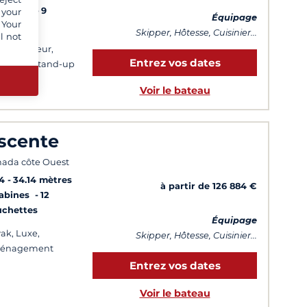
Cabines
9
 your
Équipage
 Your
uchettes
Skipper, Hôtesse, Cuisinier...
l not
salinisateur,
Entrez vos dates
becue, Stand-up
dle
Voir le bateau
scente
ada côte Ouest
4
34.14 mètres
à partir de 126 884 €
Cabines
12
uchettes
Équipage
ak, Luxe,
Skipper, Hôtesse, Cuisinier...
énagement
Entrez vos dates
Voir le bateau