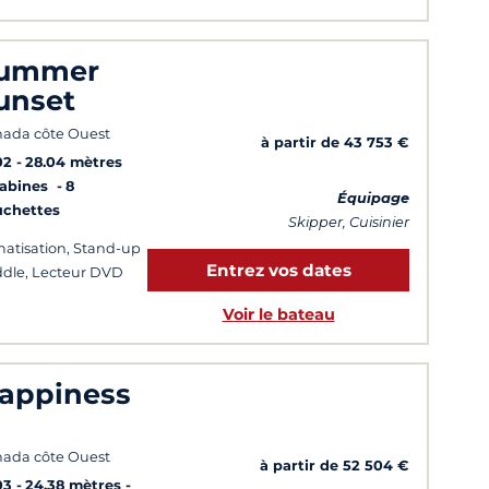
ummer
unset
ada côte Ouest
à partir de 43 753 €
02
28.04 mètres
Cabines
8
Équipage
uchettes
Skipper, Cuisinier
matisation, Stand-up
Entrez vos dates
dle, Lecteur DVD
Voir le bateau
appiness
ada côte Ouest
à partir de 52 504 €
03
24.38 mètres