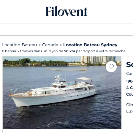
Location Bateau
Canada
Location Bateau Sydney
8 bateaux trouvés dans un rayon de
50 km
par rapport à votre recherche.
S
Can
196
4 
Co
Cli
Lu