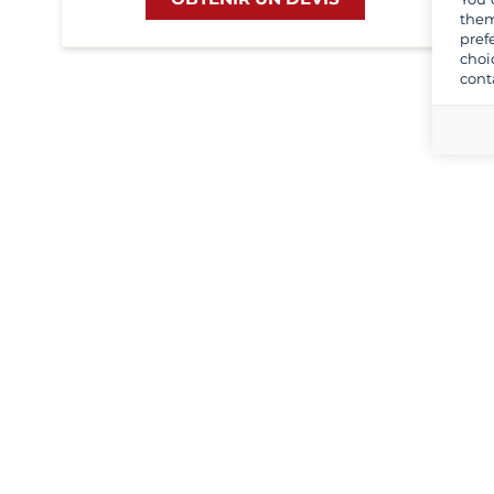
them
pref
choi
cont