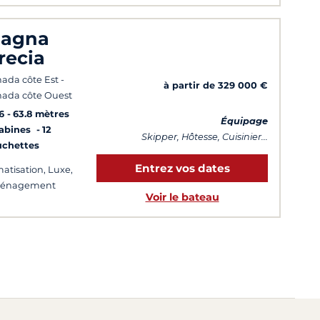
agna
recia
ada côte Est -
à partir de 329 000 €
ada côte Ouest
6
63.8 mètres
Équipage
Cabines
12
Skipper, Hôtesse, Cuisinier...
uchettes
Entrez vos dates
matisation, Luxe,
énagement
Voir le bateau