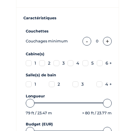
Caractéristiques
Couchettes
-
+
Couchages minimum
0
Cabine(s)
1
2
3
4
5
6 +
Salle(s) de bain
1
2
3
4 +
Longueur
79
ft /
23.47
m
>
80
ft /
23.77
m
Budget (EUR)