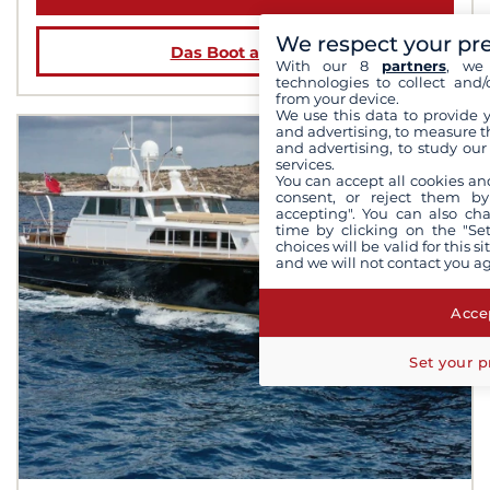
We respect your pr
Das Boot ansehen
With our 8
partners
, we 
technologies to collect and/
from your device.
We use this data to provide 
and advertising, to measure t
and advertising, to study ou
services.
You can accept all cookies an
consent, or reject them by
accepting". You can also ch
time by clicking on the "Set
choices will be valid for this 
and we will not contact you a
Accep
Set your p