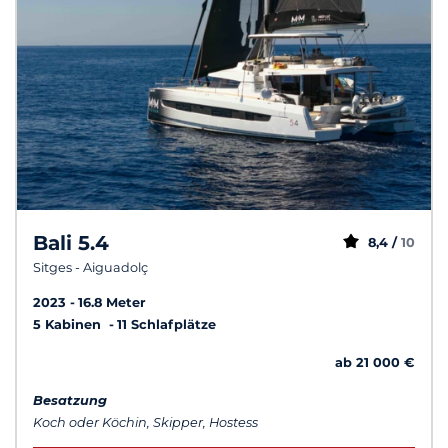
Bali 5.4
8,4 /
10
Sitges - Aiguadolç
2023
16.8 Meter
5 Kabinen
11 Schlafplätze
ab 21 000 €
Besatzung
Koch oder Köchin, Skipper, Hostess