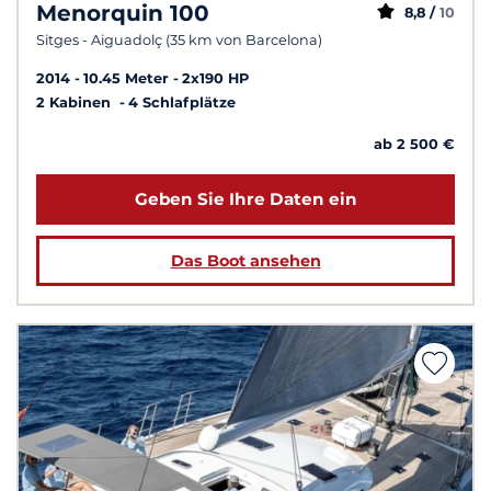
Menorquin 100
8,8 /
10
Sitges - Aiguadolç (35 km von Barcelona)
2014
10.45 Meter
2x190 HP
2 Kabinen
4 Schlafplätze
ab 2 500 €
Geben Sie Ihre Daten ein
Das Boot ansehen