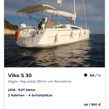
Viko S 30
8,6 /
10
Sitges - Aiguadolç (35 km von Barcelona)
2016
9.27 Meter
2 Kabinen
4 Schlafplätze
ab 1 950 €