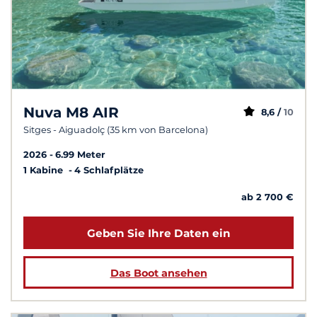
Nuva M8 AIR
8,6 /
10
Sitges - Aiguadolç (35 km von Barcelona)
2026
6.99 Meter
1 Kabine
4 Schlafplätze
ab 2 700 €
Geben Sie Ihre Daten ein
Das Boot ansehen