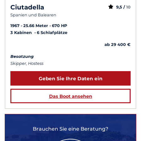
Ciutadella
9,5 /
10
Spanien und Balearen
1967
25.66 Meter
670 HP
3 Kabinen
6 Schlafplätze
ab 29 400 €
Besatzung
Skipper, Hostess
Geben Sie Ihre Daten ein
Das Boot ansehen
Brauchen Sie eine Beratung?