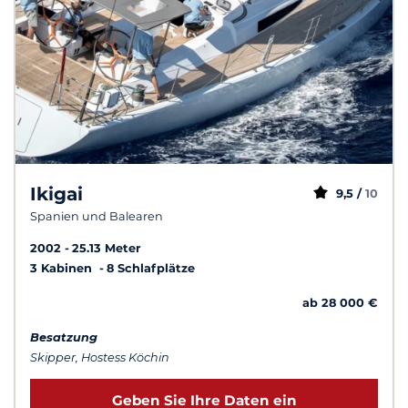
Ikigai
9,5 /
10
Spanien und Balearen
2002
25.13 Meter
3 Kabinen
8 Schlafplätze
ab 28 000 €
Besatzung
Skipper, Hostess Köchin
Geben Sie Ihre Daten ein