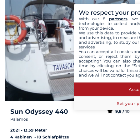
We respect your pr
With our 8
partners
, we 
technologies to collect and/
from your device.
We use this data to provide 
and advertising, to measure t
and advertising, to study ou
services.
You can accept all cookies an
consent, or reject them by
accepting". You can also ch
time by clicking on the "Set
choices will be valid for this 
and we will not contact you a
Accep
Set your p
Sun Odyssey 440
9,6 /
10
Palamos
2021
13.39 Meter
4 Kabinen
10 Schlafplätze