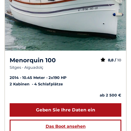
Menorquin 100
8,8 /
10
Sitges - Aiguadolç
2014
10.45 Meter
2x190 HP
2 Kabinen
4 Schlafplätze
ab 2 500 €
Geben Sie Ihre Daten ein
Das Boot ansehen