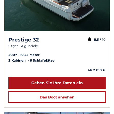
Prestige 32
8,6 /
10
Sitges - Aiguadolç
2007
10.25 Meter
2 Kabinen
6 Schlafplätze
ab 2 810 €
Geben Sie Ihre Daten ein
Das Boot ansehen