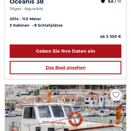
Oceanis 38
8,6 /
10
Sitges - Aiguadolç
2014
11.5 Meter
3 Kabinen
8 Schlafplätze
ab 2 350 €
Geben Sie Ihre Daten ein
Das Boot ansehen