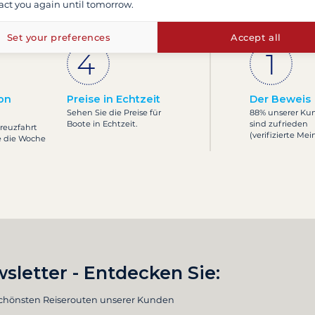
act you again until tomorrow.
egeltörn gehen?
Was si
Set your preferences
Accept all
on
Preise in Echtzeit
Der Beweis
Sehen Sie die Preise für
88% unserer Ku
Boote in Echtzeit.
sind zufrieden
Kreuzfahrt
(verifizierte Me
e die Woche
sletter - Entdecken Sie:
schönsten Reiserouten unserer Kunden