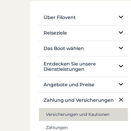
Über Filovent
Unser Unternehmen
Reiseziele
Was uns auszeichnet
Ägypten
Das Boot wählen
Frankreich
Einrumpf-Segelboot
Entdecken Sie unsere
Dienstleistungen
Griechenland
Katamaran
Charter ohne Skipper
Angebote und Preise
Kroatien
Traditionelles Boot
Charter mit Skipper
Preisgestaltung
Antillen
Zahlung und Versicherungen
Motoryacht
Luxusyacht mit Besatzung
Canal du Midi
Versicherungen und Kautionen
Hausboot und Pénichette
Hausbootcharter
Seychellen
Zahlungen