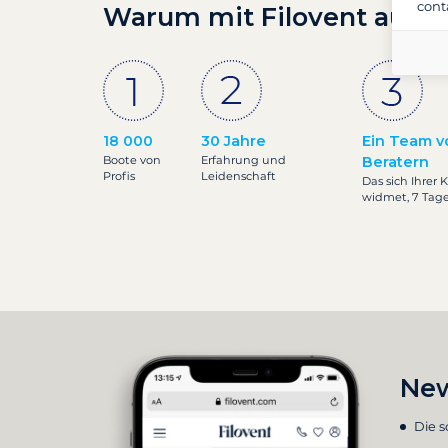
cont
Warum mit Filovent auf S
18 000
30 Jahre
Ein Team v
Boote von
Erfahrung und
Beratern
Profis
Leidenschaft
Das sich Ihrer 
widmet, 7 Tag
New
Die 