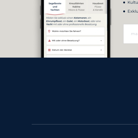
Kultu
Exkl