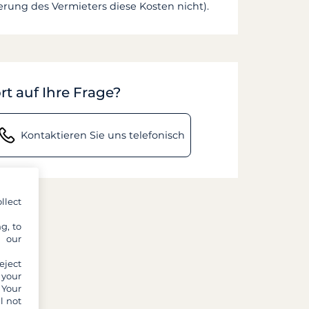
rung des Vermieters diese Kosten nicht).
rt auf Ihre Frage?
Kontaktieren Sie uns telefonisch
llect
g, to
y our
eject
 your
 Your
l not