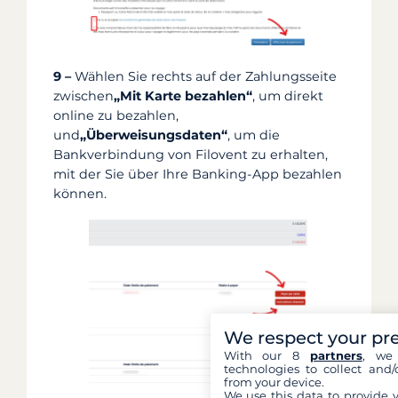
9 –
Wählen Sie rechts auf der Zahlungsseite
zwischen
„Mit Karte bezahlen“
, um direkt
online zu bezahlen,
und
„Überweisungsdaten“
, um die
Bankverbindung von Filovent zu erhalten,
mit der Sie über Ihre Banking-App bezahlen
können.
We respect your pr
With our 8
partners
, we 
technologies to collect and/
from your device.
We use this data to provide 