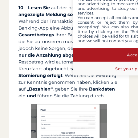
and advertising, to measure t
10 –
Lesen Sie
auf der neuen Seite
die
and advertising, to study ou
services.
angezeigte Meldung sorgfältig durch
.
You can accept all cookies an
Während der Transaktion wird in Ihrer
consent, or reject them by
accepting". You can also ch
Banking-App eine Abbuchung des
time by clicking on the "Set
Gesamtbetrags
Ihrer Buchung angezeigt,
choices will be valid for this 
and we will not contact you a
die Sie autorisieren müssen. Machen Sie sich
jedoch keine Sorgen, denn
tatsächlich wird
Accep
nur die Anzahlung abgebucht!
Der
Restbetrag wird automatisch kurz vor Ihrer
Kreuzfahrt abgebucht,
sofern keine
Set your p
Stornierung erfolgt
. Wenn Sie die Meldung
zur Kenntnis genommen haben, klicken Sie
auf
„Bezahlen“
, geben Sie Ihre
Bankdaten
ein
und
führen Sie die Zahlung durch.