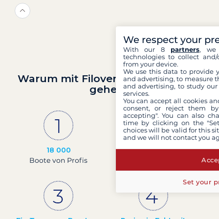
We respect your pr
With our 8
partners
, we 
technologies to collect and/
from your device.
We use this data to provide 
Warum mit Filovent auf Segeltörn
and advertising, to measure t
and advertising, to study ou
gehen?
services.
You can accept all cookies an
consent, or reject them by
accepting". You can also ch
time by clicking on the "Set
choices will be valid for this 
and we will not contact you a
18 000
30 Jahre
Boote von Profis
Erfahrung und
Accep
Leidenschaft
Set your p