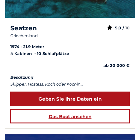
Seatzen
5,0 /
10
Griechenland
1974
21.9 Meter
4 Kabinen
10 Schlafplätze
ab 20 000 €
Besatzung
Skipper, Hostess, Koch oder Köchin...
Geben Sie Ihre Daten ein
Das Boot ansehen