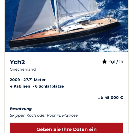
Ych2
9,6 /
10
Griechenland
2009
27.71 Meter
4 Kabinen
6 Schlafplätze
ab 45 000 €
Besatzung
Skipper, Koch oder Köchin, Matrose
Geben Sie Ihre Daten ein