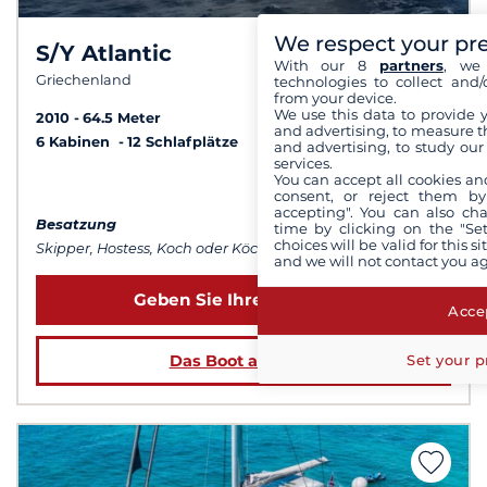
We respect your pr
S/Y Atlantic
9,6 /
10
With our 8
partners
, we 
Griechenland
technologies to collect and/
from your device.
We use this data to provide 
2010
64.5 Meter
and advertising, to measure t
6 Kabinen
12 Schlafplätze
and advertising, to study ou
services.
You can accept all cookies an
ab 137 000 €
consent, or reject them by
accepting". You can also ch
Besatzung
time by clicking on the "Set
choices will be valid for this 
Skipper, Hostess, Koch oder Köchin...
and we will not contact you a
Geben Sie Ihre Daten ein
Accep
Set your p
Das Boot ansehen