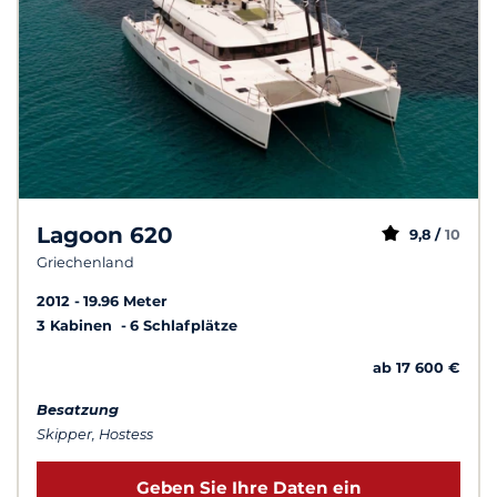
Lagoon 620
9,8 /
10
Griechenland
2012
19.96 Meter
3 Kabinen
6 Schlafplätze
ab 17 600 €
Besatzung
Skipper, Hostess
Geben Sie Ihre Daten ein