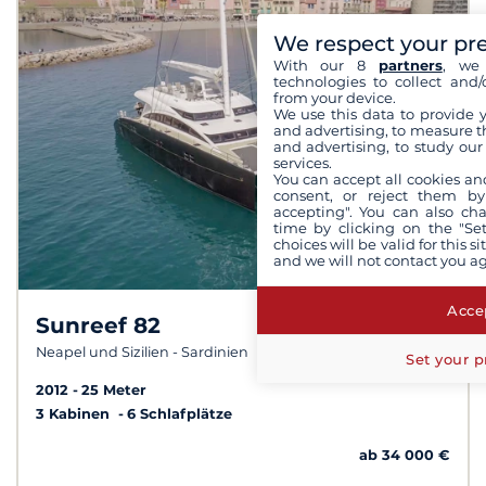
We respect your pr
With our 8
partners
, we 
technologies to collect and/
from your device.
We use this data to provide 
and advertising, to measure t
and advertising, to study ou
services.
You can accept all cookies an
consent, or reject them by
accepting". You can also ch
time by clicking on the "Set
choices will be valid for this 
and we will not contact you a
Accep
Sunreef 82
9,6 /
10
Neapel und Sizilien - Sardinien
Set your p
2012
25 Meter
3 Kabinen
6 Schlafplätze
ab 34 000 €