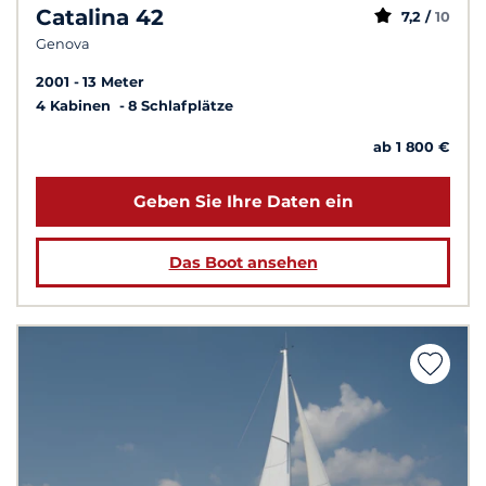
Catalina 42
7,2 /
10
Genova
2001
13 Meter
4 Kabinen
8 Schlafplätze
ab 1 800 €
Geben Sie Ihre Daten ein
Das Boot ansehen