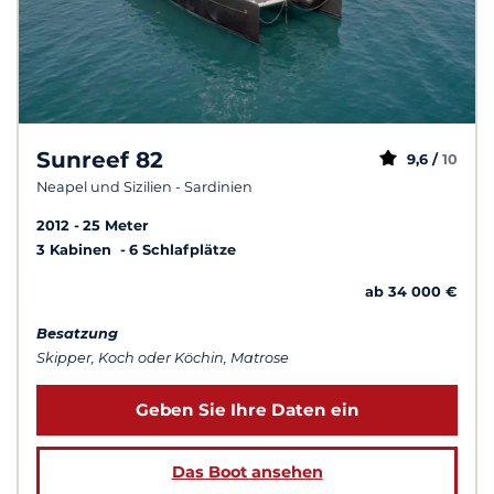
Sunreef 82
9,6 /
10
Neapel und Sizilien - Sardinien
2012
25 Meter
3 Kabinen
6 Schlafplätze
ab 34 000 €
Besatzung
Skipper, Koch oder Köchin, Matrose
Geben Sie Ihre Daten ein
Das Boot ansehen