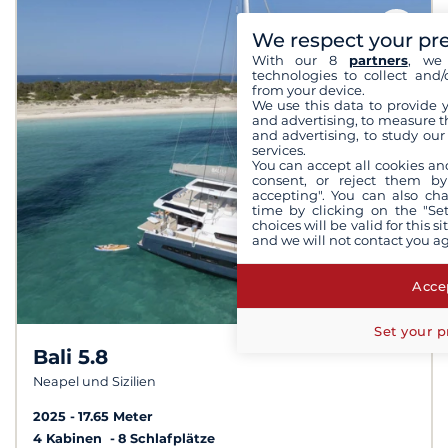
We respect your pr
With our 8
partners
, we 
technologies to collect and/
from your device.
We use this data to provide 
and advertising, to measure t
and advertising, to study ou
services.
You can accept all cookies an
consent, or reject them by
accepting". You can also ch
time by clicking on the "Set
choices will be valid for this 
and we will not contact you a
Accep
Set your p
Bali 5.8
Neapel und Sizilien
2025
17.65 Meter
4 Kabinen
8 Schlafplätze