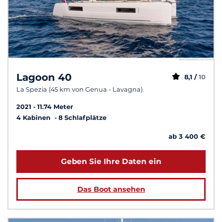
Lagoon 40
8,1 /
10
La Spezia (45 km von Genua - Lavagna)
2021
11.74 Meter
4 Kabinen
8 Schlafplätze
ab 3 400 €
Geben Sie Ihre Daten ein
Das Boot ansehen