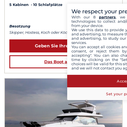
5 Kabinen
10 Schlafplätze
We respect your pr
ab 66 000 €
With our 8
partners
, we 
technologies to collect and/
from your device.
Besatzung
We use this data to provide 
Skipper, Hostess, Koch oder Köchin...
and advertising, to measure t
and advertising, to study ou
services.
Geben Sie Ihre Daten ein
You can accept all cookies an
consent, or reject them by
accepting". You can also ch
time by clicking on the "Set
Das Boot ansehen
choices will be valid for this 
and we will not contact you a
Accep
Set your p