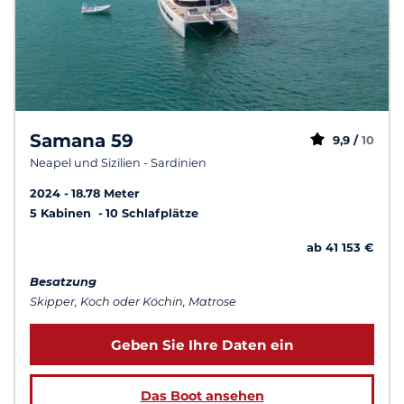
Samana 59
9,9 /
10
Neapel und Sizilien - Sardinien
2024
18.78 Meter
5 Kabinen
10 Schlafplätze
ab 41 153 €
Besatzung
Skipper, Koch oder Köchin, Matrose
Geben Sie Ihre Daten ein
Das Boot ansehen