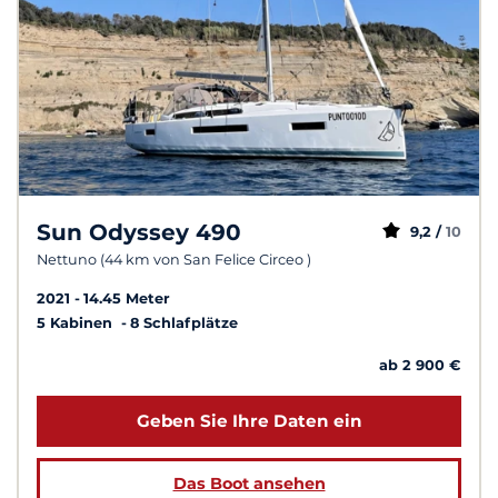
Sun Odyssey 490
9,2 /
10
Nettuno (44 km von San Felice Circeo )
2021
14.45 Meter
5 Kabinen
8 Schlafplätze
ab 2 900 €
Geben Sie Ihre Daten ein
Das Boot ansehen