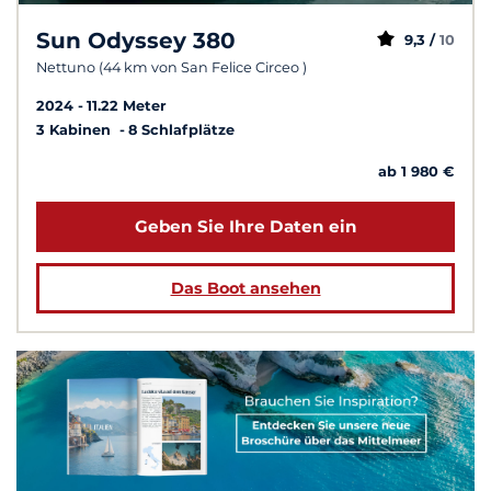
Sun Odyssey 380
9,3 /
10
Nettuno (44 km von San Felice Circeo )
2024
11.22 Meter
3 Kabinen
8 Schlafplätze
ab 1 980 €
Geben Sie Ihre Daten ein
Das Boot ansehen