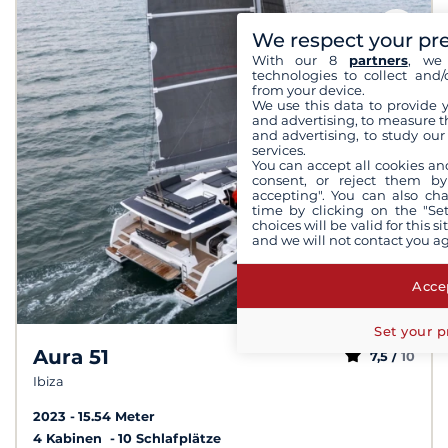
We respect your pr
With our 8
partners
, we 
technologies to collect and/
from your device.
We use this data to provide 
and advertising, to measure t
and advertising, to study ou
services.
You can accept all cookies an
consent, or reject them by
accepting". You can also ch
time by clicking on the "Set
choices will be valid for this 
and we will not contact you a
Accep
Set your p
Aura 51
7,5 /
10
Ibiza
2023
15.54 Meter
4 Kabinen
10 Schlafplätze