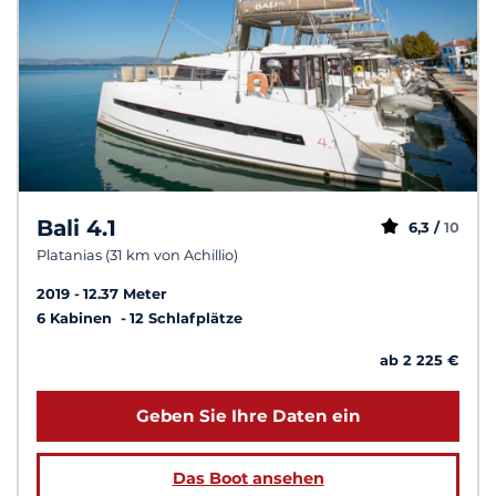
Bali 4.1
6,3 /
10
Platanias (31 km von Achillio)
2019
12.37 Meter
6 Kabinen
12 Schlafplätze
ab 2 225 €
Geben Sie Ihre Daten ein
Das Boot ansehen