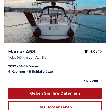
Hanse 458
9,0 /
10
Volos (40 km von Achillio)
2022
14.04 Meter
4 Kabinen
8 Schlafplätze
ab 3 200 €
Geben Sie Ihre Daten ein
Das Boot ansehen