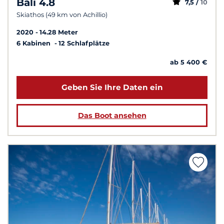
Bali 4.8
7,5 /
10
Skiathos (49 km von Achillio)
2020
14.28 Meter
6 Kabinen
12 Schlafplätze
ab 5 400 €
Geben Sie Ihre Daten ein
Das Boot ansehen