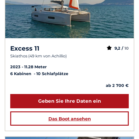
Excess 11
9,2 /
10
Skiathos (49 km von Achillio)
2023
11.28 Meter
6 Kabinen
10 Schlafplätze
ab 2 700 €
Geben Sie Ihre Daten ein
Das Boot ansehen