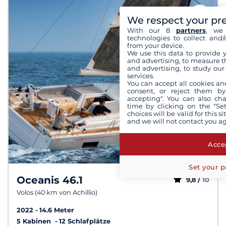
We respect your pr
With our 8
partners
, we 
technologies to collect and/
from your device.
We use this data to provide 
and advertising, to measure t
and advertising, to study ou
services.
You can accept all cookies an
consent, or reject them by
accepting". You can also ch
time by clicking on the "Set
choices will be valid for this 
and we will not contact you a
Accep
Set your p
Oceanis 46.1
9,8 /
10
Volos (40 km von Achillio)
2022
14.6 Meter
5 Kabinen
12 Schlafplätze