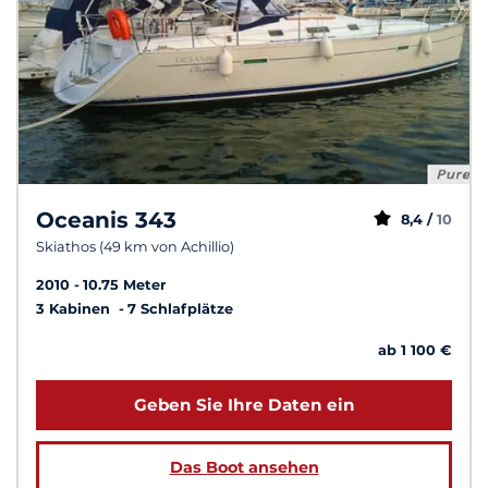
Oceanis 343
8,4 /
10
Skiathos (49 km von Achillio)
2010
10.75 Meter
3 Kabinen
7 Schlafplätze
ab 1 100 €
Geben Sie Ihre Daten ein
Das Boot ansehen