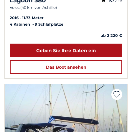
Lagoon 380
9,7 /
10
Volos (40 km von Achillio)
2016
11.73 Meter
4 Kabinen
9 Schlafplätze
ab 2 220 €
Geben Sie Ihre Daten ein
Das Boot ansehen