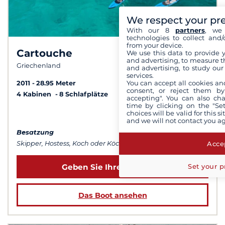
We respect your pr
With our 8
partners
, we 
technologies to collect and/
from your device.
Cartouche
We use this data to provide 
9,5 /
10
and advertising, to measure t
Griechenland
and advertising, to study ou
services.
You can accept all cookies an
2011
28.95 Meter
consent, or reject them by
4 Kabinen
8 Schlafplätze
accepting". You can also ch
time by clicking on the "Set
choices will be valid for this 
ab 61 255 €
and we will not contact you a
Besatzung
Accep
Skipper, Hostess, Koch oder Köchin...
Set your p
Geben Sie Ihre Daten ein
Das Boot ansehen