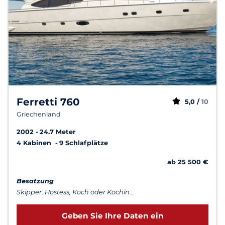
Ferretti 760
5,0 /
10
Griechenland
2002
24.7 Meter
4 Kabinen
9 Schlafplätze
ab 25 500 €
Besatzung
Skipper, Hostess, Koch oder Köchin...
Geben Sie Ihre Daten ein