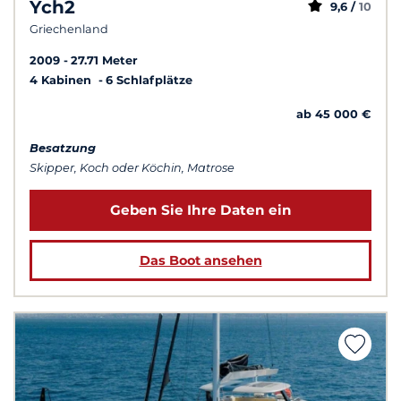
Ych2
9,6 /
10
Griechenland
2009
27.71 Meter
4 Kabinen
6 Schlafplätze
ab 45 000 €
Besatzung
Skipper, Koch oder Köchin, Matrose
Geben Sie Ihre Daten ein
Das Boot ansehen