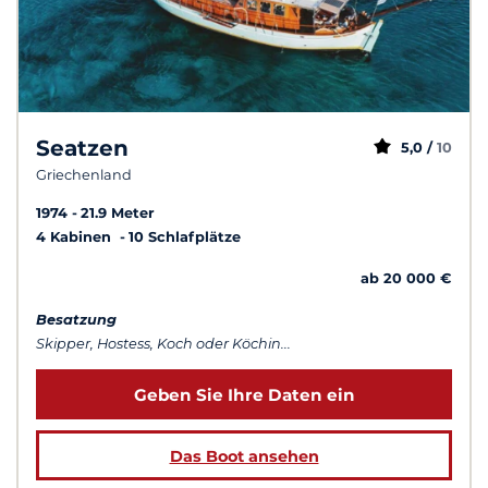
Seatzen
5,0 /
10
Griechenland
1974
21.9 Meter
4 Kabinen
10 Schlafplätze
ab 20 000 €
Besatzung
Skipper, Hostess, Koch oder Köchin...
Geben Sie Ihre Daten ein
Das Boot ansehen