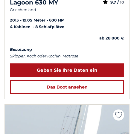
Lagoon 630 MY
9,7 /
10
Griechenland
2015
19.05 Meter
600 HP
4 Kabinen
8 Schlafplätze
ab 28 000 €
Besatzung
Skipper, Koch oder Köchin, Matrose
Geben Sie Ihre Daten ein
Das Boot ansehen