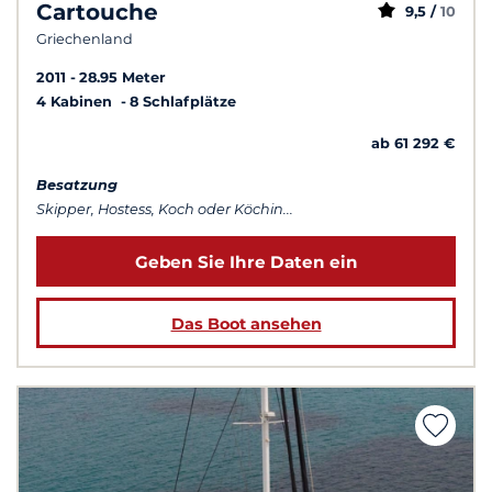
Cartouche
9,5 /
10
Griechenland
2011
28.95 Meter
4 Kabinen
8 Schlafplätze
ab 61 292 €
Besatzung
Skipper, Hostess, Koch oder Köchin...
Geben Sie Ihre Daten ein
Das Boot ansehen