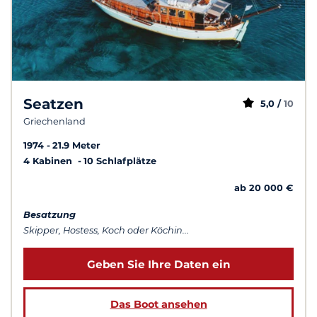
Seatzen
5,0 /
10
Griechenland
1974
21.9 Meter
4 Kabinen
10 Schlafplätze
ab 20 000 €
Besatzung
Skipper, Hostess, Koch oder Köchin...
Geben Sie Ihre Daten ein
Das Boot ansehen