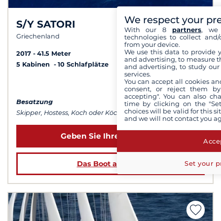
We respect your pr
S/Y SATORI
9,5 /
10
With our 8
partners
, we 
Griechenland
technologies to collect and/
from your device.
We use this data to provide 
2017
41.5 Meter
and advertising, to measure t
5 Kabinen
10 Schlafplätze
and advertising, to study ou
services.
You can accept all cookies an
ab 100 000 €
consent, or reject them by
accepting". You can also ch
Besatzung
time by clicking on the "Set
choices will be valid for this 
Skipper, Hostess, Koch oder Köchin...
and we will not contact you a
Geben Sie Ihre Daten ein
Accep
Set your p
Das Boot ansehen