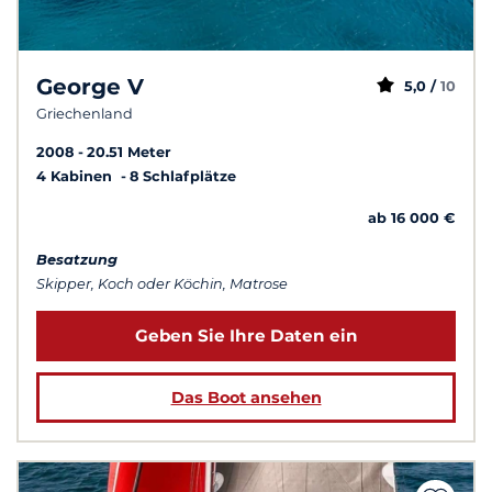
George V
5,0 /
10
Griechenland
2008
20.51 Meter
4 Kabinen
8 Schlafplätze
ab 16 000 €
Besatzung
Skipper, Koch oder Köchin, Matrose
Geben Sie Ihre Daten ein
Das Boot ansehen