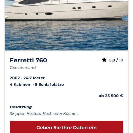
Ferretti 760
5,0 /
10
Griechenland
2002
24.7 Meter
4 Kabinen
9 Schlafplätze
ab 25 500 €
Besatzung
Skipper, Hostess, Koch oder Köchin...
Geben Sie Ihre Daten ein