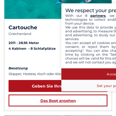
We respect your pr
With our 8
partners
, we 
technologies to collect and/
from your device.
Cartouche
We use this data to provide 
9,5 /
10
and advertising, to measure t
Griechenland
and advertising, to study ou
services.
You can accept all cookies an
2011
28.95 Meter
consent, or reject them by
4 Kabinen
8 Schlafplätze
accepting". You can also ch
time by clicking on the "Set
choices will be valid for this 
ab 61 255 €
and we will not contact you a
Besatzung
Accep
Skipper, Hostess, Koch oder Köchin...
Set your p
Geben Sie Ihre Daten ein
Das Boot ansehen