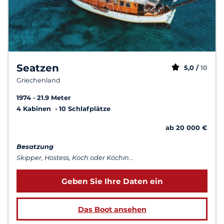
Seatzen
5,0 /
10
Griechenland
1974
21.9 Meter
4 Kabinen
10 Schlafplätze
ab 20 000 €
Besatzung
Skipper, Hostess, Koch oder Köchin...
Geben Sie Ihre Daten ein
Das Boot ansehen