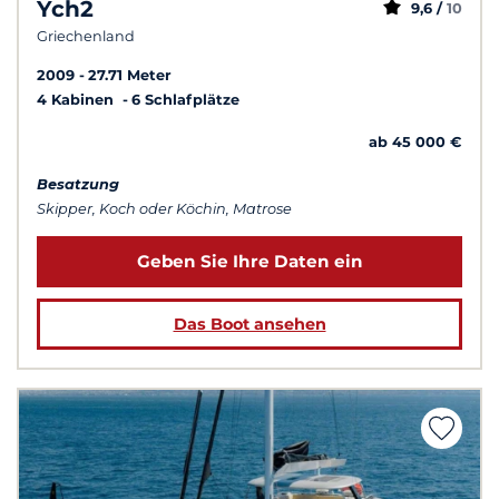
Ych2
9,6 /
10
Griechenland
2009
27.71 Meter
4 Kabinen
6 Schlafplätze
ab 45 000 €
Besatzung
Skipper, Koch oder Köchin, Matrose
Geben Sie Ihre Daten ein
Das Boot ansehen