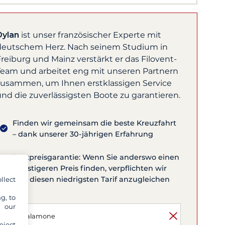
strahlruder,
lgenua
Dylan
ist unser französischer Experte mit
deutschem Herz. Nach seinem Studium in
reiburg und Mainz verstärkt er das Filovent-
Team und arbeitet eng mit unseren Partnern
zusammen, um Ihnen erstklassigen Service
und die zuverlässigsten Boote zu garantieren.
Finden wir gemeinsam die beste Kreuzfahrt
– dank unserer 30-jährigen Erfahrung
Bestpreisgarantie: Wenn Sie anderswo einen
günstigeren Preis finden, verpflichten wir
uns, diesen niedrigsten Tarif anzugleichen
llect
g, to
y our
eject