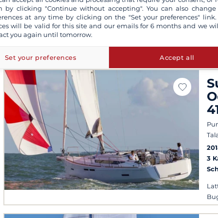
Dylan
 by clicking "Continue without accepting". You can also change
Experte für Ihre Reisen
erences at any time by clicking on the "Set your preferences" link.
ces will be valid for this site and our emails for 6 months and we wil
act you again until tomorrow.
Set your preferences
Accept all
S
O
4
Pun
Tal
201
3 
Sch
Lat
Bug
Ba