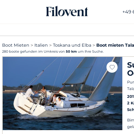
+49 
Boot Mieten
Italien
Toskana und Elba
Boot mieten Ta
280 boote gefunden im Umkreis von
50 km
um Ihre Suche.
S
O
Pun
Tal
201
2 
Sch
Bim
gel