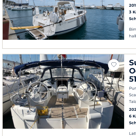
201
3 
Sch
Bim
hal
S
O
5
Pun
Sca
Tal
202
6 
Sch
Lat