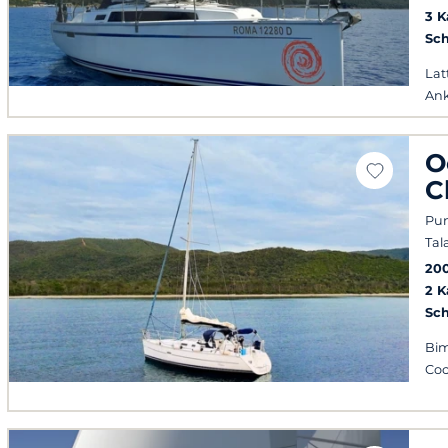
3 
Sch
Lat
Ank
O
C
Pun
Tal
20
2 
Sch
Bim
Coc