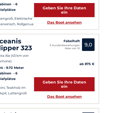
Kabinen
6
Geben Sie Ihre Daten
lafplätze
ein
tengroß, Elektrische
Das Boot ansehen
erwinsch, Rollgenua
ceanis
Fabelhaft
9,0
5 Kundenbewertungen
lipper 323
Note von 10
ta Ala (43 km von
amone)
ab 875 €
04
9.72 Meter
Kabinen
6
lafplätze
Geben Sie Ihre Daten
ein
ini, Teakholz im
kpit, Lattengroß
Das Boot ansehen