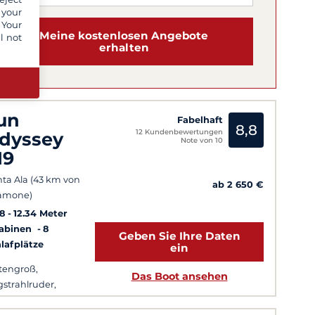
 your
 Your
Meine kostenlosen Angebote
l not
erhalten
un
Fabelhaft
8,8
12 Kundenbewertungen
dyssey
Note von 10
19
ta Ala (43 km von
ab 2 650 €
amone)
8
12.34 Meter
Kabinen
8
Geben Sie Ihre Daten
lafplätze
ein
tengroß,
Das Boot ansehen
strahlruder,
ckofen