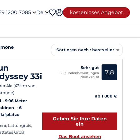
69 1200 7085
De
kostenloses Angebot
lamone
Sortieren nach : bestseller
un
Sehr gut
7,8
55 Kundenbewertungen
dyssey 33i
Note von 10
ta Ala (43 km von
amone)
ab 1 800 €
1
9.96 Meter
Kabinen
6
lafplätze
Geben Sie Ihre Daten
ein
ini, Lattengroß,
attetes Groß
Das Boot ansehen