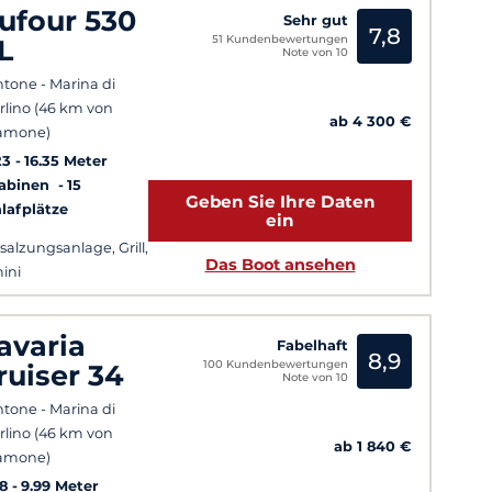
ufour 530
Sehr gut
7,8
51 Kundenbewertungen
L
Note von 10
tone - Marina di
rlino (46 km von
ab 4 300 €
amone)
23
16.35 Meter
Kabinen
15
Geben Sie Ihre Daten
lafplätze
ein
salzungsanlage, Grill,
Das Boot ansehen
ini
avaria
Fabelhaft
8,9
100 Kundenbewertungen
ruiser 34
Note von 10
tone - Marina di
rlino (46 km von
ab 1 840 €
amone)
8
9.99 Meter