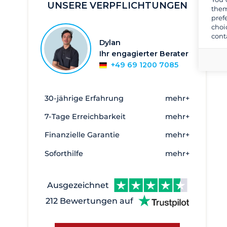
UNSERE VERPFLICHTUNGEN
Süd West Italien
them
pref
Südliche Adria
choi
cont
Südsardinien
Dylan
Ihr engagierter Berater
Toskana und Elba
+49 69 1200 7085
Ägadische Inseln
Äolische Inseln
30-jährige Erfahrung
mehr+
Alghero
2
7-Tage Erreichbarkeit
mehr+
Anzio
1
Finanzielle Garantie
mehr+
Argentario
1
Soforthilfe
mehr+
Bari
1
Brindisi
1
Ausgezeichnet
Cagliari
47
212 Bewertungen auf
Cala de Medici
45
Cannigione
73