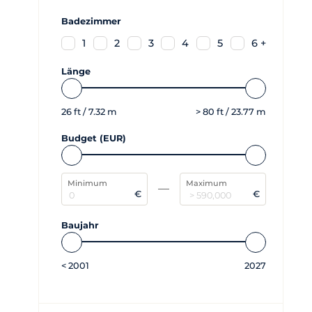
Badezimmer
1
2
3
4
5
6 +
Länge
26
ft /
7.32
m
>
80
ft /
23.77
m
Budget (EUR)
Minimum
Maximum
€
€
Baujahr
<
2001
2027