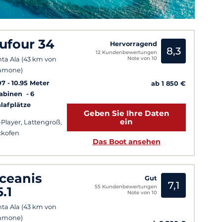
ufour 34
Hervorragend
8,3
12 Kundenbewertungen
Note von 10
ta Ala (43 km von
amone)
07
10.95 Meter
ab 1 850 €
Kabinen
6
lafplätze
Geben Sie Ihre Daten
ein
Player, Lattengroß,
ckofen
Das Boot ansehen
ceanis
Gut
7,1
55 Kundenbewertungen
5.1
Note von 10
ta Ala (43 km von
amone)