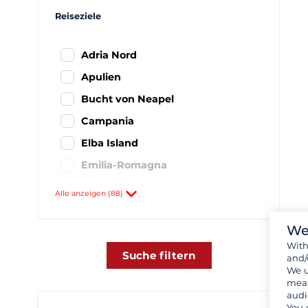
Reiseziele
Adria Nord
Apulien
Bucht von Neapel
Campania
Elba Island
Emilia-Romagna
Italienisch Ionischen Meer
Alle anzeigen (88)
Latium und Rom Bereich
We
Nordsardinien
Wit
Northen Italy - Liguria
Suche filtern
and/
We u
Sardinien
meas
audi
Sicily und äolische Inseln
You 