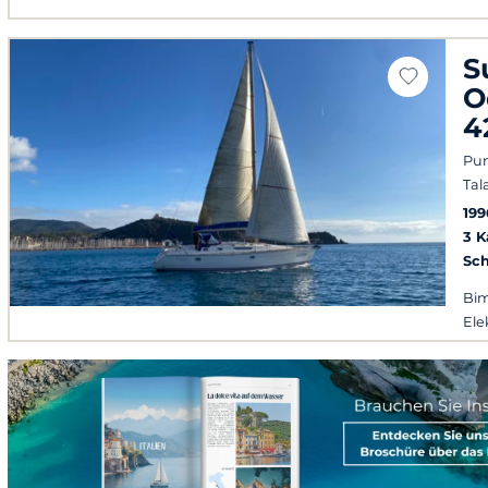
S
O
4
Pun
Tal
199
3 
Sch
Bim
Ele