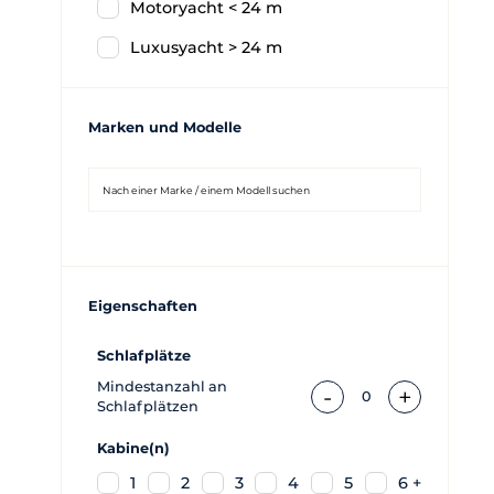
Motoryacht < 24 m
Luxusyacht > 24 m
Marken und Modelle
Eigenschaften
Schlafplätze
Mindestanzahl an
-
+
0
Schlafplätzen
Kabine(n)
1
2
3
4
5
6 +