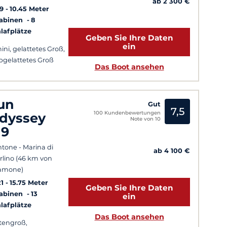
ab 2 300 €
9
10.45 Meter
Kabinen
8
lafplätze
Geben Sie Ihre Daten
ein
ini, gelattetes Groß,
bgelattetes Groß
Das Boot ansehen
un
Gut
7,5
100 Kundenbewertungen
dyssey
Note von 10
19
tone - Marina di
ab 4 100 €
rlino (46 km von
amone)
1
15.75 Meter
Geben Sie Ihre Daten
Kabinen
13
ein
lafplätze
Das Boot ansehen
tengroß,