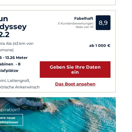
un
Fabelhaft
8,9
5 Kundenbewertungen
dyssey
Note von 10
2.2
ta Ala (43 km von
ab 1 000 €
amone)
6
13.26 Meter
Kabinen
8
Geben Sie Ihre Daten
lafplätze
ein
ini, Lattengroß,
Das Boot ansehen
ktrische Ankerwinsch