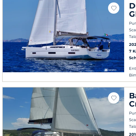
D
G
Pun
Sca
Tal
20
7 
Sch
Ent
Bim
B
C
Pun
Sca
Tal
201