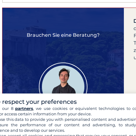
Bug
Rol
Brauchen Sie eine Beratung?
F
 respect your preferences
h our 8
partners
, we use cookies or equivalent technologies to co
or access certain information from your device.
se this data to provide you with personalised content and advertisin
ure the performance of our content and advertising, to stud
ence and to develop our services.
can accept all cookies and processing that require your consent, or r