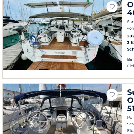
O
4
San
von
20
3 
Sch
Bim
Ele
S
O
5
Pun
Sca
Elb