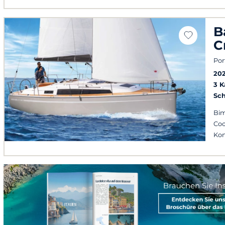
B
C
Por
20
3 
Sch
Bim
Coc
Kon