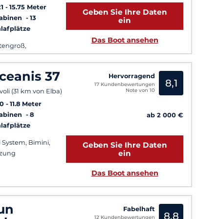
1
15.75 Meter
Geben Sie Ihre Daten
Kabinen
13
ein
lafplätze
Das Boot ansehen
tengroß,
strahlruder,
lgenua
ceanis 37
Hervorragend
8,1
17 Kundenbewertungen
Note von 10
ivoli (31 km von Elba)
10
11.8 Meter
Kabinen
8
ab 2 000 €
lafplätze
i System, Bimini,
Geben Sie Ihre Daten
ein
izung
Das Boot ansehen
un
Fabelhaft
8,8
12 Kundenbewertungen