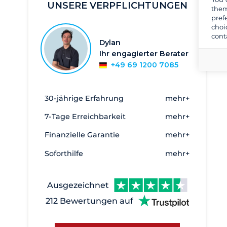
UNSERE VERPFLICHTUNGEN
Süd West Italien
them
pref
Südliche Adria
choi
cont
Südsardinien
Dylan
Ihr engagierter Berater
Toskana und Elba
+49 69 1200 7085
Ägadische Inseln
Äolische Inseln
30-jährige Erfahrung
mehr+
Alghero
2
7-Tage Erreichbarkeit
mehr+
Anzio
1
Finanzielle Garantie
mehr+
Argentario
1
Soforthilfe
mehr+
Bari
1
Brindisi
1
Ausgezeichnet
Cagliari
47
212 Bewertungen auf
Cala de Medici
45
Cannigione
73