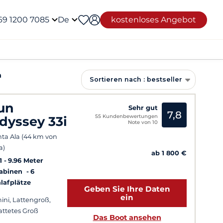
69 1200 7085
De
kostenloses Angebot
a
Sortieren nach : bestseller
un
Sehr gut
7,8
55 Kundenbewertungen
dyssey 33i
Note von 10
ta Ala (44 km von
a)
ab 1 800 €
1
9.96 Meter
Kabinen
6
lafplätze
Geben Sie Ihre Daten
ein
ini, Lattengroß,
attetes Groß
Das Boot ansehen