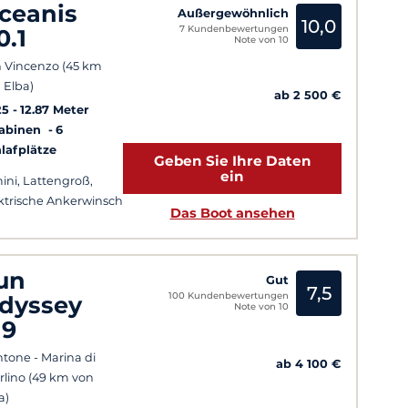
ceanis
Außergewöhnlich
10,0
7 Kundenbewertungen
0.1
Note von 10
 Vincenzo (45 km
 Elba)
ab 2 500 €
25
12.87 Meter
Kabinen
6
lafplätze
Geben Sie Ihre Daten
ein
ini, Lattengroß,
ktrische Ankerwinsch
Das Boot ansehen
un
Gut
7,5
100 Kundenbewertungen
dyssey
Note von 10
19
tone - Marina di
ab 4 100 €
rlino (49 km von
a)