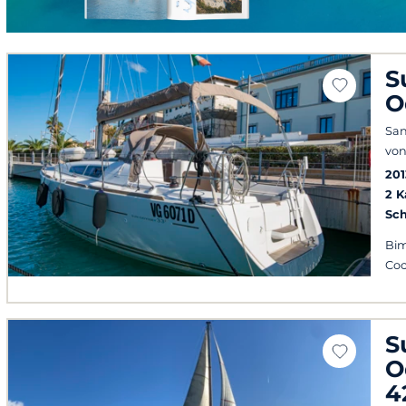
S
O
San
von
201
2 
Sch
Bim
Coc
S
O
4