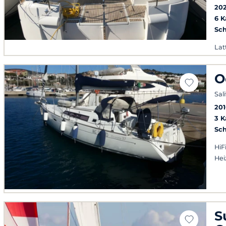
202
6 
Sch
Lat
Bug
Rol
O
Sal
20
3 
Sch
HiF
He
S