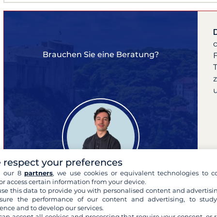
Brauchen Sie eine Beratung?
F
 respect your preferences
h our 8
partners
, we use cookies or equivalent technologies to co
or access certain information from your device.
se this data to provide you with personalised content and advertisin
ure the performance of our content and advertising, to stud
ence and to develop our services.
can accept all cookies and processing that require your consent, or r