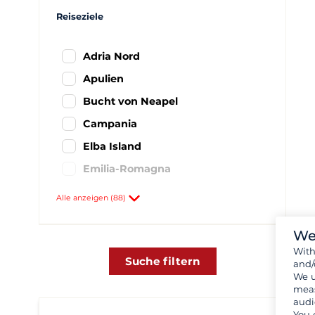
Reiseziele
Adria Nord
Apulien
Bucht von Neapel
Campania
Elba Island
Emilia-Romagna
Italienisch Ionischen Meer
Alle anzeigen (88)
Latium und Rom Bereich
We
Nordsardinien
Wit
Northen Italy - Liguria
Suche filtern
and/
We u
Sardinien
meas
audi
Sicily und äolische Inseln
You 