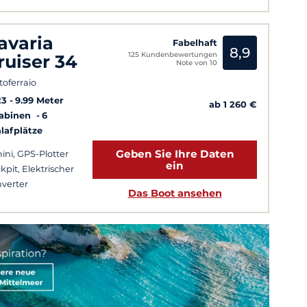
avaria
Fabelhaft
8,9
125 Kundenbewertungen
ruiser 34
Note von 10
toferraio
23
9.99 Meter
ab 1 260 €
Kabinen
6
lafplätze
Geben Sie Ihre Daten
ini, GPS-Plotter
ein
kpit, Elektrischer
verter
Das Boot ansehen