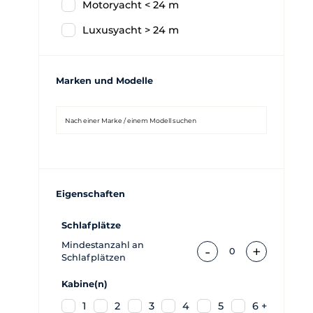
Motoryacht < 24 m
Luxusyacht > 24 m
Marken und Modelle
Eigenschaften
Schlafplätze
Mindestanzahl an
-
+
0
Schlafplätzen
Kabine(n)
1
2
3
4
5
6 +