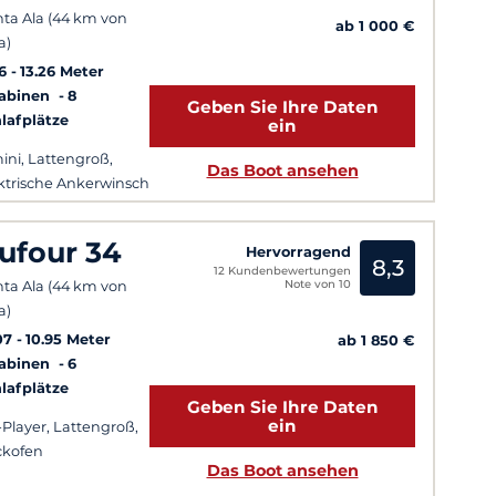
ta Ala (44 km von
ab 1 000 €
a)
6
13.26 Meter
Kabinen
8
Geben Sie Ihre Daten
lafplätze
ein
ini, Lattengroß,
Das Boot ansehen
ktrische Ankerwinsch
ufour 34
Hervorragend
8,3
12 Kundenbewertungen
Note von 10
ta Ala (44 km von
a)
07
10.95 Meter
ab 1 850 €
Kabinen
6
lafplätze
Geben Sie Ihre Daten
ein
Player, Lattengroß,
ckofen
Das Boot ansehen