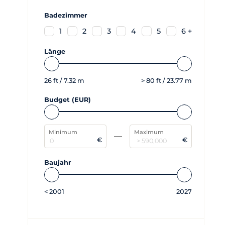
Badezimmer
1
2
3
4
5
6 +
Länge
26
ft /
7.32
m
>
80
ft /
23.77
m
Budget (EUR)
Minimum
Maximum
€
€
Baujahr
<
2001
2027