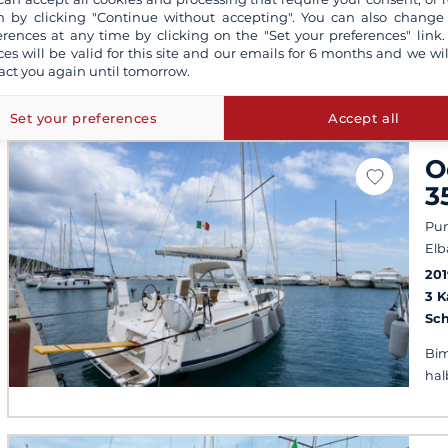
Dylan
 by clicking "Continue without accepting". You can also change
Experte für Ihre Reisen
erences at any time by clicking on the "Set your preferences" link.
ces will be valid for this site and our emails for 6 months and we wil
act you again until tomorrow.
Set your preferences
Accept all
O
3
Pun
Elb
201
3 
Sch
Bim
hal