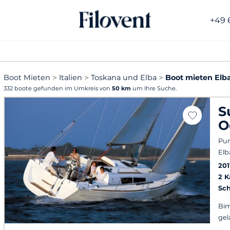
+49 
Boot Mieten
Italien
Toskana und Elba
Boot mieten Elb
332 boote gefunden im Umkreis von
50 km
um Ihre Suche.
S
O
Pun
Elb
201
2 
Sch
Bim
gel