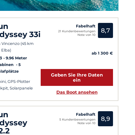
un
Fabelhaft
8,7
21 Kundenbewertungen
dyssey 33i
Note von 10
 Vincenzo (45 km
 Elba)
ab 1 300 €
3
9.96 Meter
Kabinen
5
lafplätze
Geben Sie Ihre Daten
ein
ini, GPS-Plotter
kpit, Solarpanele
Das Boot ansehen
un
Fabelhaft
8,9
5 Kundenbewertungen
dyssey
Note von 10
2.2