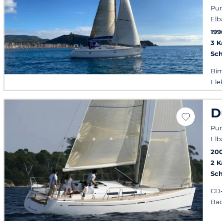
Pun
Elb
199
3 
Sch
Bim
Ele
D
Pun
Elb
20
2 
Sch
CD-
Ba