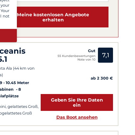
 your
 Your
Meine kostenlosen Angebote
l not
erhalten
ceanis
Gut
7,1
55 Kundenbewertungen
5.1
Note von 10
ta Ala (44 km von
a)
ab 2 300 €
9
10.45 Meter
Kabinen
8
lafplätze
Geben Sie Ihre Daten
ein
ini, gelattetes Groß,
bgelattetes Groß
Das Boot ansehen