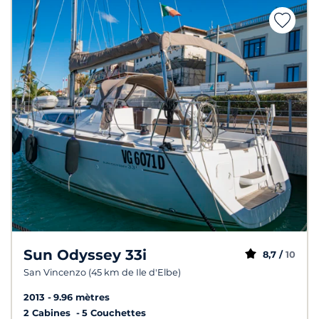
Sun Odyssey 33i
8,7 /
10
San Vincenzo (45 km de Ile d'Elbe)
2013
9.96 mètres
2 Cabines
5 Couchettes