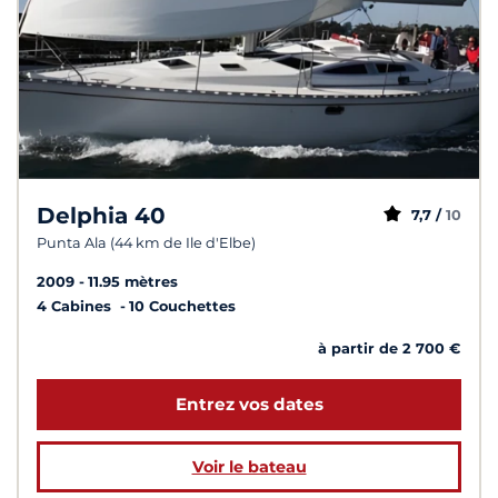
Delphia 40
7,7 /
10
Punta Ala (44 km de Ile d'Elbe)
2009
11.95 mètres
4 Cabines
10 Couchettes
à partir de 2 700 €
Entrez vos dates
Voir le bateau