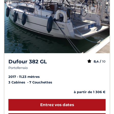
Dufour 382 GL
8,4 /
10
Portoferraio
2017
11.23 mètres
3 Cabines
7 Couchettes
à partir de 1 306 €
Entrez vos dates