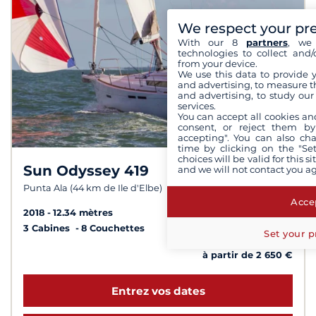
We respect your pr
With our 8
partners
, we 
technologies to collect and/
from your device.
We use this data to provide 
and advertising, to measure t
and advertising, to study ou
services.
You can accept all cookies an
consent, or reject them by
accepting". You can also ch
time by clicking on the "Set
choices will be valid for this 
Sun Odyssey 419
and we will not contact you a
8,8 /
10
Punta Ala (44 km de Ile d'Elbe)
Accep
2018
12.34 mètres
3 Cabines
8 Couchettes
Set your p
à partir de 2 650 €
Entrez vos dates