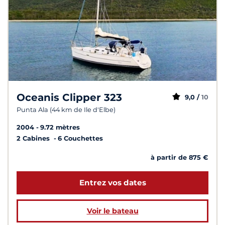
Oceanis Clipper 323
9,0 /
10
Punta Ala (44 km de Ile d'Elbe)
2004
9.72 mètres
2 Cabines
6 Couchettes
à partir de 875 €
Entrez vos dates
Voir le bateau