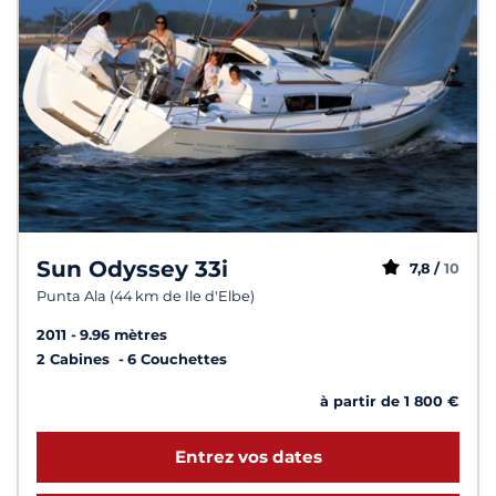
Sun Odyssey 33i
7,8 /
10
Punta Ala (44 km de Ile d'Elbe)
2011
9.96 mètres
2 Cabines
6 Couchettes
à partir de 1 800 €
Entrez vos dates