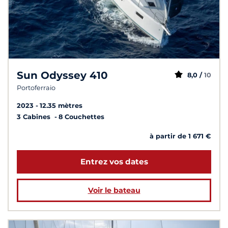
Sun Odyssey 410
8,0 /
10
Portoferraio
2023
12.35 mètres
3 Cabines
8 Couchettes
à partir de 1 671 €
Entrez vos dates
Voir le bateau