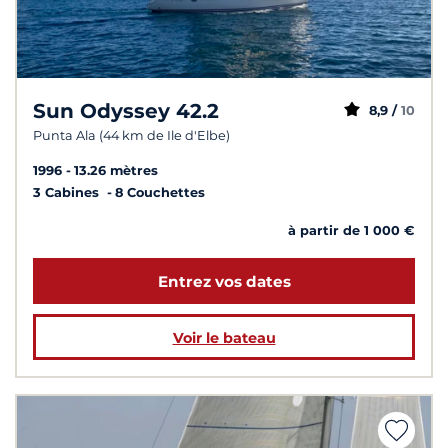
Sun Odyssey 42.2
8,9 /
10
Punta Ala (44 km de Ile d'Elbe)
1996
13.26 mètres
3 Cabines
8 Couchettes
à partir de 1 000 €
Entrez vos dates
Voir le bateau