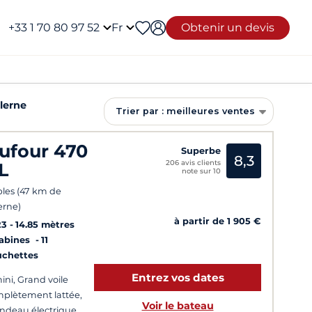
+33 1 70 80 97 52
Fr
Obtenir un devis
lerne
Trier par : meilleures ventes
ufour 470
Superbe
8,3
206 avis clients
L
note sur 10
les (47 km de
erne)
à partir de 1 905 €
23
14.85 mètres
Cabines
11
uchettes
Entrez vos dates
ini, Grand voile
plètement lattée,
Voir le bateau
ndeau électrique