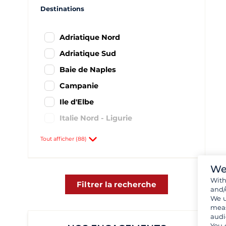
Destinations
Adriatique Nord
Adriatique Sud
Baie de Naples
Campanie
Ile d'Elbe
Italie Nord - Ligurie
Italie Sud Ouest
Tout afficher (88)
Latium et région de Rome
Les Pouilles
We
Wit
Mer Ionienne Italienne
Filtrer la recherche
and/
We u
Nord de la Sardaigne
meas
Sardaigne
audi
You 