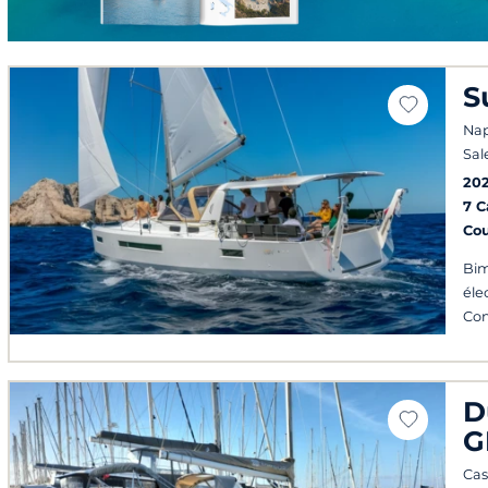
S
Nap
Sal
20
7 
Co
Bim
éle
Con
D
G
Cas