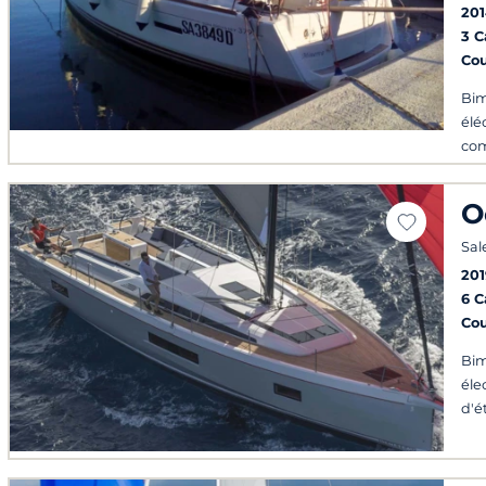
20
3 
Co
Bim
élé
com
O
Sal
201
6 
Co
Bim
éle
d'é