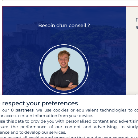
F
Besoin d'un conseil ?
 respect your preferences
h our 8
partners
, we use cookies or equivalent technologies to co
Franklin
or access certain information from your device.
expert de vos croisières
se this data to provide you with personalised content and advertisin
ure the performance of our content and advertising, to stud
ence and to develop our services.
can accept all cookies and processing that require your consent, or r