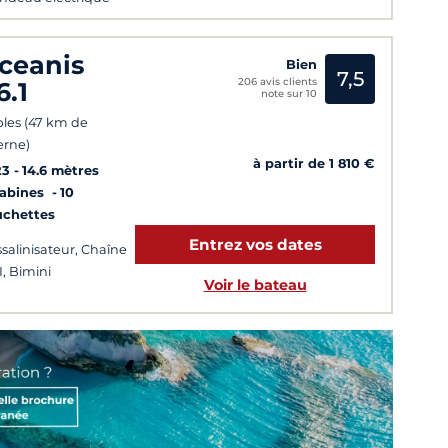
ceanis
Bien
7,5
206 avis clients
6.1
note sur 10
les (47 km de
erne)
à partir de 1 810 €
23
14.6 mètres
Cabines
10
uchettes
Entrez vos dates
salinisateur, Chaîne
I, Bimini
Voir le bateau