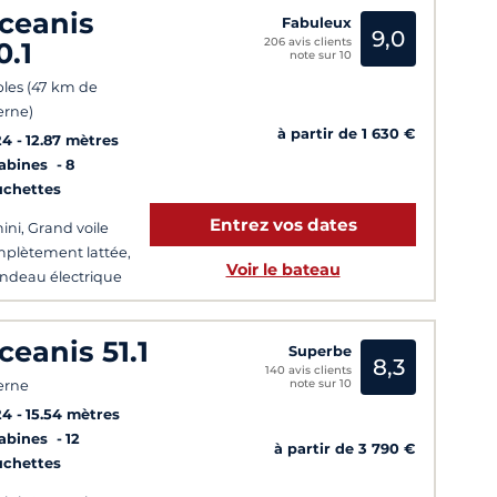
ceanis
Fabuleux
9,0
206 avis clients
0.1
note sur 10
les (47 km de
erne)
à partir de 1 630 €
24
12.87 mètres
Cabines
8
uchettes
Entrez vos dates
ini, Grand voile
plètement lattée,
Voir le bateau
ndeau électrique
ceanis 51.1
Superbe
8,3
140 avis clients
note sur 10
erne
24
15.54 mètres
Cabines
12
à partir de 3 790 €
uchettes