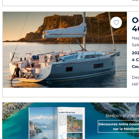
O
4
Nap
Sal
20
4 
Co
Des
HIF