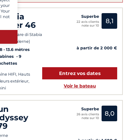
 your
 Your
avaria
l not
Superbe
8,1
22 avis clients
ruiser 46
note sur 10
tellammare di Stabia
 km de Salerne)
à partir de 2 000 €
8
13.6 mètres
Cabines
9
uchettes
Entrez vos dates
îne HIFI, Hauts
leurs extérieur,
Voir le bateau
ini
un
Superbe
8,0
26 avis clients
dyssey
note sur 10
79
erne