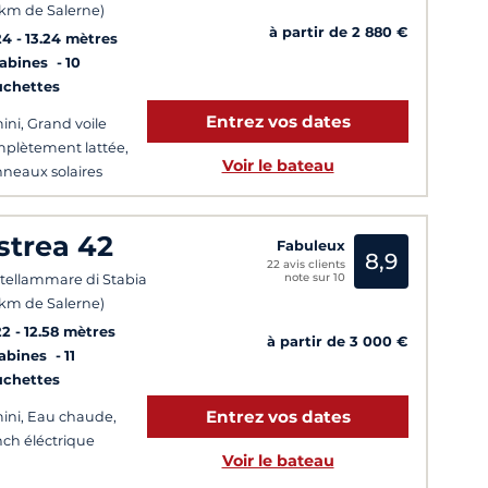
 km de Salerne)
à partir de 2 880 €
24
13.24 mètres
Cabines
10
uchettes
Entrez vos dates
ini, Grand voile
plètement lattée,
Voir le bateau
neaux solaires
strea 42
Fabuleux
8,9
22 avis clients
note sur 10
tellammare di Stabia
 km de Salerne)
22
12.58 mètres
à partir de 3 000 €
Cabines
11
uchettes
Entrez vos dates
ini, Eau chaude,
ch éléctrique
Voir le bateau