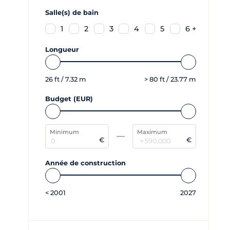
Salle(s) de bain
1
2
3
4
5
6 +
Longueur
26
ft /
7.32
m
>
80
ft /
23.77
m
Budget (EUR)
Minimum
Maximum
€
€
Année de construction
<
2001
2027