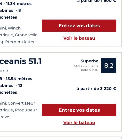
à partir de 1 600 €
14
11.34 mètres
Cabines
8
uchettes
Entrez vos dates
ini, Winch
ctrique, Grand voile
Voir le bateau
plètement lattée
ceanis 51.1
Superbe
8,2
140 avis clients
note sur 10
erne
9
15.54 mètres
Cabines
12
à partir de 3 220 €
uchettes
ini, Convertisseur
Entrez vos dates
ctrique, Propulseur
trave
Voir le bateau