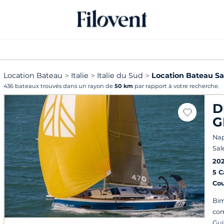
Location Bateau
Italie
Italie du Sud
Location Bateau Sa
436 bateaux trouvés dans un rayon de
50 km
par rapport à votre recherche.
D
G
Nap
Sal
20
5 
Co
Bim
com
Gui