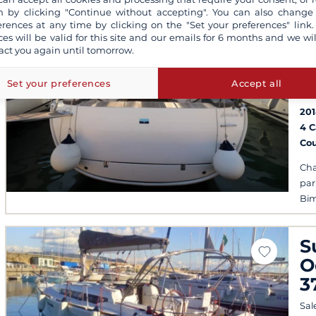
 by clicking "Continue without accepting". You can also change
erences at any time by clicking on the "Set your preferences" link.
B
ces will be valid for this site and our emails for 6 months and we wil
act you again until tomorrow.
C
Cas
Set your preferences
Accept all
(25
201
4 
Co
Cha
par
Bim
S
O
3
Sal