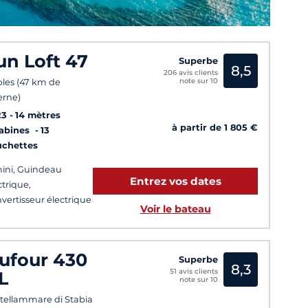
un Loft 47
Superbe
8,5
206 avis clients
note sur 10
les (47 km de
erne)
23
14 mètres
à partir de 1 805 €
Cabines
13
uchettes
ini, Guindeau
Entrez vos dates
ctrique,
vertisseur électrique
Voir le bateau
ufour 430
Superbe
8,3
51 avis clients
L
note sur 10
tellammare di Stabia