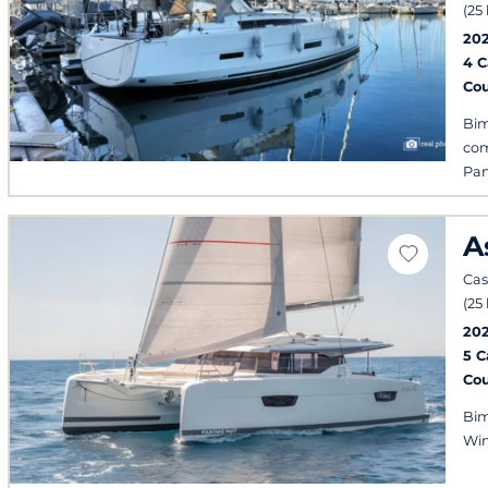
(25
20
4 
Co
Bim
com
Pan
A
Cas
(25
20
5 
Co
Bim
Win