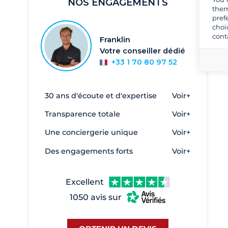
NOS ENGAGEMENTS
Sicile et îles Éoliennes
them
pref
Sud de la Sardaigne
choi
cont
Toscane et Elbe
Franklin
Votre conseiller dédié
Émilie-Romagne
+33 1 70 80 97 52
Îles Égades
Îles éoliennes
30 ans d'écoute et d'expertise
Voir+
Alghero
2
Transparence totale
Voir+
Anzio
1
Une conciergerie unique
Voir+
Argentario
1
Des engagements forts
Voir+
Bari
1
Brindisi
1
Excellent
Cagliari
47
1050 avis sur
Cala de Medici
45
Cannigione
73