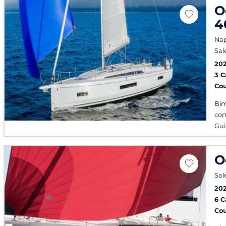
O
4
Nap
Sal
20
3 
Co
Bim
com
Gui
O
Sal
20
6 
Co