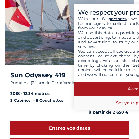
We respect your pr
With our 8
partners
, we 
technologies to collect and/
from your device.
We use this data to provide 
and advertising, to measure t
and advertising, to study ou
services.
You can accept all cookies an
consent, or reject them by
accepting". You can also ch
time by clicking on the "Set
choices will be valid for this 
Sun Odyssey 419
and we will not contact you a
8,8 /
10
Punta Ala (34 km de Portoferraio)
Accep
2018
12.34 mètres
3 Cabines
8 Couchettes
Set your p
à partir de 2 650 €
Entrez vos dates