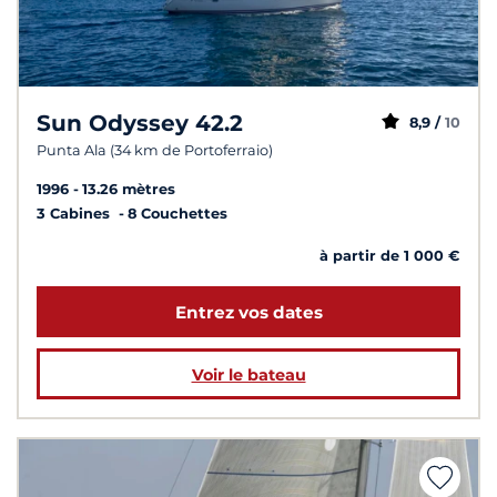
Sun Odyssey 42.2
8,9 /
10
Punta Ala (34 km de Portoferraio)
1996
13.26 mètres
3 Cabines
8 Couchettes
à partir de 1 000 €
Entrez vos dates
Voir le bateau