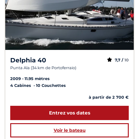
Delphia 40
7,7 /
10
Punta Ala (34 km de Portoferraio)
2009
11.95 mètres
4 Cabines
10 Couchettes
à partir de 2 700 €
Entrez vos dates
Voir le bateau