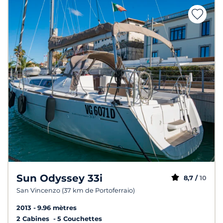
Sun Odyssey 33i
8,7 /
10
San Vincenzo (37 km de Portoferraio)
2013
9.96 mètres
2 Cabines
5 Couchettes