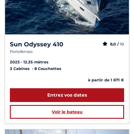
Sun Odyssey 410
8,0 /
10
Portoferraio
2023
12.35 mètres
3 Cabines
8 Couchettes
à partir de 1 671 €
Entrez vos dates
Voir le bateau