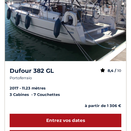
Dufour 382 GL
8,4 /
10
Portoferraio
2017
11.23 mètres
3 Cabines
7 Couchettes
à partir de 1 306 €
Entrez vos dates