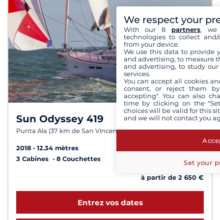
We respect your pr
With our 8
partners
, we 
technologies to collect and/
from your device.
We use this data to provide 
and advertising, to measure t
and advertising, to study ou
services.
You can accept all cookies an
consent, or reject them by
accepting". You can also ch
time by clicking on the "Set
choices will be valid for this 
Sun Odyssey 419
and we will not contact you a
8,8 /
10
Punta Ala (37 km de San Vincenzo)
Accep
2018
12.34 mètres
3 Cabines
8 Couchettes
Set your p
à partir de 2 650 €
Entrez vos dates