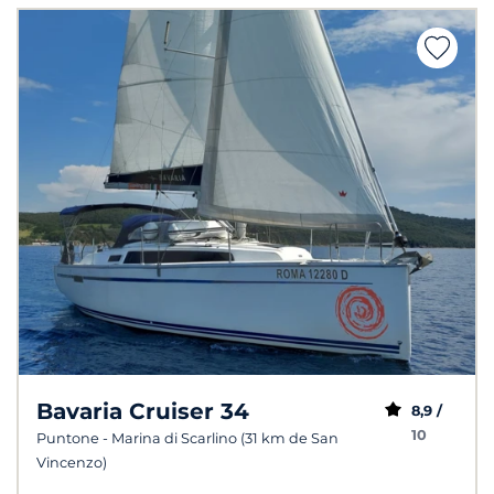
Bavaria Cruiser 34
8,9 /
10
Puntone - Marina di Scarlino (31 km de San
Vincenzo)