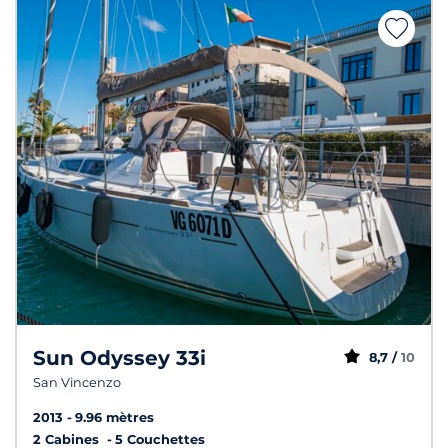
Sun Odyssey 33i
8,7 /
10
San Vincenzo
2013
9.96 mètres
2 Cabines
5 Couchettes