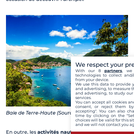
We respect your pr
With our 8
partners
, we 
technologies to collect and/
from your device.
We use this data to provide 
and advertising, to measure t
and advertising, to study ou
services.
You can accept all cookies an
consent, or reject them by
accepting". You can also ch
Baie de Terre-Haute (Source : Adobe Stock)
time by clicking on the "Set
choices will be valid for this 
and we will not contact you a
En outre, les
activités nautiques
sont une part