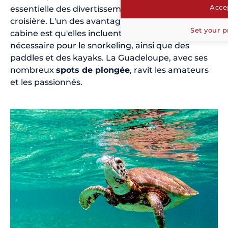
Accep
essentielle des divertissements pendant la
croisière. L'un des avantages des croisières à la
Set your p
cabine est qu'elles incluent tout le matériel
nécessaire pour le snorkeling, ainsi que des
paddles et des kayaks. La Guadeloupe, avec ses
nombreux
spots de plongée
, ravit les amateurs
et les passionnés.