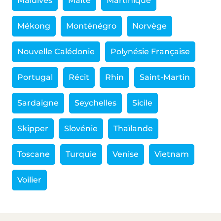
Maldives
Malte
Martinique
Mékong
Monténégro
Norvège
Nouvelle Calédonie
Polynésie Française
Portugal
Récit
Rhin
Saint-Martin
Sardaigne
Seychelles
Sicile
Skipper
Slovénie
Thaïlande
Toscane
Turquie
Venise
Vietnam
Voilier