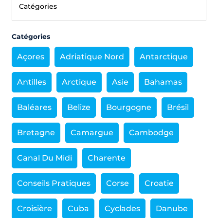
Catégories
Açores
Adriatique Nord
Antarctique
Antilles
Arctique
Asie
Bahamas
Baléares
Belize
Bourgogne
Brésil
Bretagne
Camargue
Cambodge
Canal Du Midi
Charente
Conseils Pratiques
Corse
Croatie
Croisière
Cuba
Cyclades
Danube