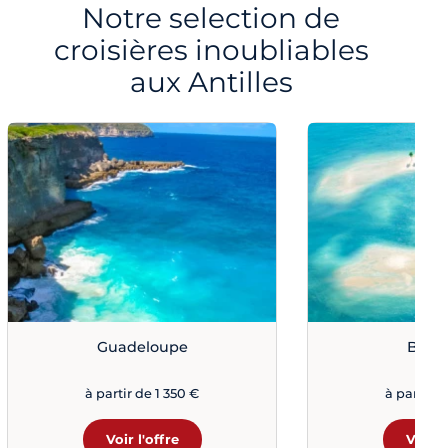
Notre selection de
croisières inoubliables
aux Antilles
Guadeloupe
Baha
à partir de 1 350 €
à partir d
Voir l'offre
Voir l