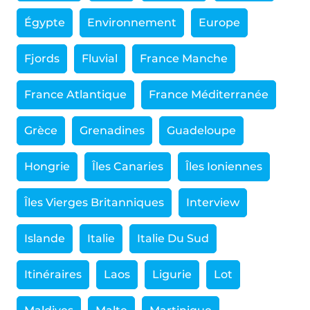
Égypte
Environnement
Europe
Fjords
Fluvial
France Manche
France Atlantique
France Méditerranée
Grèce
Grenadines
Guadeloupe
Hongrie
Îles Canaries
Îles Ioniennes
Îles Vierges Britanniques
Interview
Islande
Italie
Italie Du Sud
Itinéraires
Laos
Ligurie
Lot