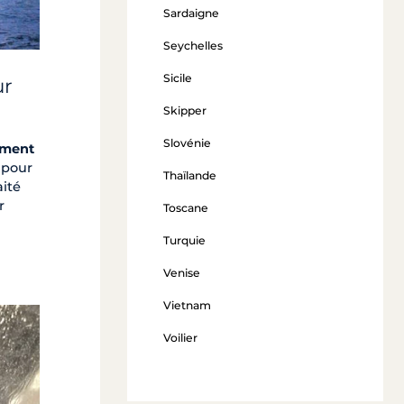
Sardaigne
Seychelles
Sicile
ur
Skipper
Slovénie
ement
 pour
Thaïlande
aité
r
Toscane
Turquie
Venise
Vietnam
Voilier