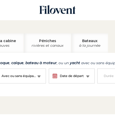
la cabine
Péniches
Bateaux
leuves
rivières et canaux
à la journée
oque
,
caïque
,
bateau à moteur
, ou un
yacht
avec ou sans équip
Avec ou sans équipage ?
Date de départ
Durée