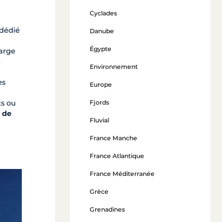
Cyclades
 dédié
Danube
Égypte
harge
e
Environnement
es
Europe
Fjords
ts ou
 de
Fluvial
France Manche
France Atlantique
France Méditerranée
Grèce
Grenadines