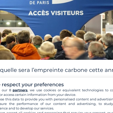
 quelle sera l’empreinte carbone cette a
 respect your preferences
pect de la planète, le Salon du Nautisme de Paris organise 
h our 8
partners
, we use cookies or equivalent technologies to co
a plus grande course de paddle du monde
sur la Seine : la
Na
or access certain information from your device.
te course est de mesurer l'émission carbone qu’elle produit et
se this data to provide you with personalised content and advertisin
logique. En 2018, la course a généré 87 tonnes de CO2 et a 
ure the performance of our content and advertising, to stud
ence and to develop our services.
on de 87 palétuviers en Birmanie. Avec pas moins de
2 000
can accept all cookies and processing that require your consent, or r