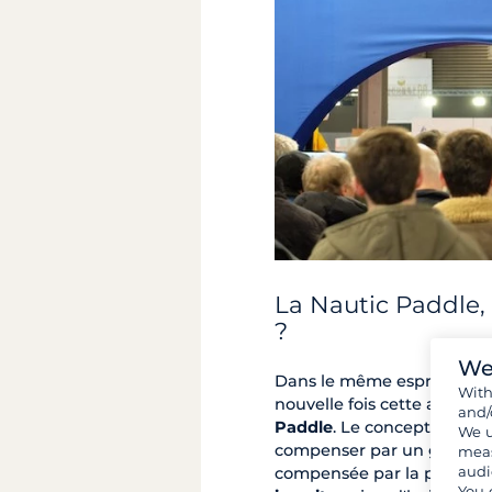
La Nautic Paddle,
?
We
Dans le même esprit du res
Wit
nouvelle fois cette année
l
and/
Paddle
. Le concept de cet
We u
compenser par un geste éco
meas
audi
compensée par la plantati
You 