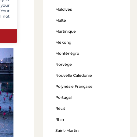
man
,
 your
enaire
Maldives
 Your
es de
l not
Malte
Martinique
Mékong
Monténégro
Norvège
Nouvelle Calédonie
Polynésie Française
Portugal
Récit
Rhin
Saint-Martin