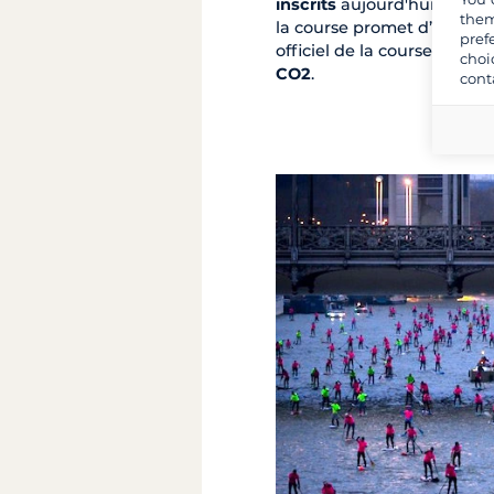
inscrits
aujourd'hui, dont l
them
la course promet d’être l’é
pref
officiel de la course
StarBo
choi
CO2
.
cont