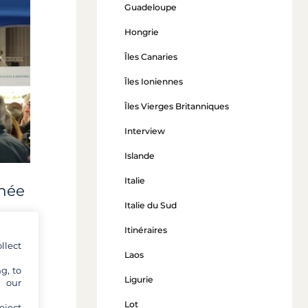
Guadeloupe
Hongrie
Îles Canaries
Îles Ioniennes
Îles Vierges Britanniques
Interview
Islande
Italie
nnée
Italie du Sud
Itinéraires
une
llect
utic
Laos
 de la
g, to
Ligurie
été
y our
Lot
eject