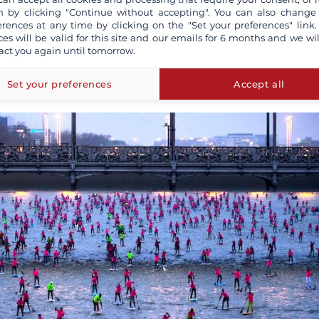
’ancienne miss France et très sportive bretonne
Laury Thille
 by clicking "Continue without accepting". You can also change
vénement phare. Pour cette édition 2019, La Nautic et le part
erences at any time by clicking on the "Set your preferences" link.
ard SUP France
, prévoient de compenser
un millier de tonn
ces will be valid for this site and our emails for 6 months and we wil
act you again until tomorrow.
Set your preferences
Accept all