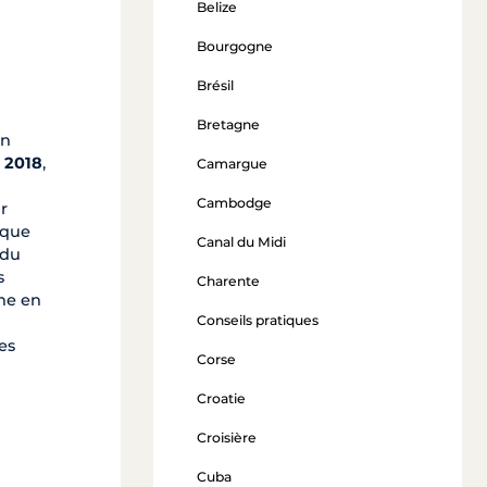
Belize
Bourgogne
Brésil
Bretagne
on
n 2018
,
Camargue
Cambodge
r
aque
Canal du Midi
 du
s
Charente
che en
Conseils pratiques
es
Corse
Croatie
Croisière
Cuba