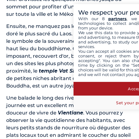
sommet pour profiter d’une vue panoramique
We respect your pr
sur toute la ville et le Mékong.
With our 8
partners
, we 
technologies to collect and/
Ensuite, ne manquez pas le
That Luang
, le stupa
from your device.
We use this data to provide 
doré le plus sacré du Laos. Il est considéré comme
and advertising, to measure t
le symbole de la souveraineté laotienne et un
and advertising, to study ou
services.
haut lieu du bouddhisme. Ce monument
You can accept all cookies an
imposant, recouvert d'or, brille sous le soleil et est
consent, or reject them by
accepting". You can also ch
un des sites les plus photographiés du pays. À
time by clicking on the "Set
choices will be valid for this 
proximité, le
temple Vat Sisaket
, avec ses milliers
and we will not contact you a
de petites niches abritant des statues de
Bouddha, est un autre joyau architectural.
Accep
Une balade le long des rives du Mékong en fin de
Set your p
journée est un excellent moyen de profiter de la
douceur de vivre de
Vientiane
. Vous pourrez y
observer la vie quotidienne des habitants, avec
leurs petits stands de nourriture où déguster des
plats locaux tout en admirant le coucher du soleil