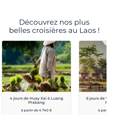
Découvrez nos plus
belles croisières au Laos !
4 jours de Huay Xai à Luang
6 jours de Vie
Prabang
Prab
à partir de 4 740 €
à partir d