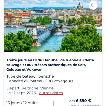
1
/ 3
Treize jours au fil du Danube : de Vienne au delta
sauvage et aux trésors authentiques de Solt,
Golubac et Vukovar
Type de bateau :
péniche
Capacité du bateau :
190 voyageurs
Départ :
Autriche, Vienne
Le :
2 sept. 2026
-
autres dates
6 590 €
dès
|
13 jours
/ 12 nuits
pour 2 personnes