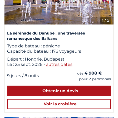
1
/ 2
La sérénade du Danube : une traversée
romanesque des Balkans
Type de bateau :
péniche
Capacité du bateau :
176 voyageurs
Départ :
Hongrie, Budapest
Le :
25 sept. 2026
-
autres dates
4 908 €
dès
|
9 jours
/ 8 nuits
pour 2 personnes
Obtenir un devis
Voir la croisière