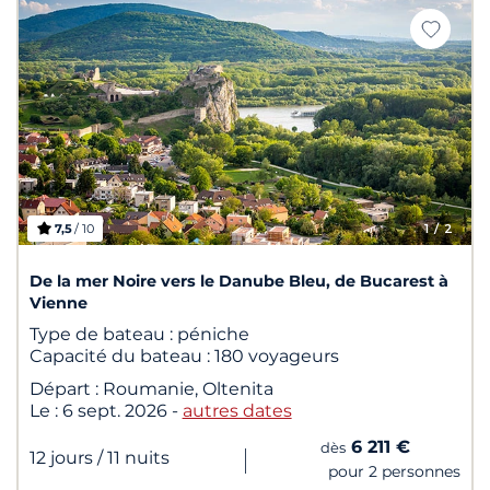
7,5
/ 10
1
/ 2
De la mer Noire vers le Danube Bleu, de Bucarest à
Vienne
Type de bateau :
péniche
Capacité du bateau :
180 voyageurs
Départ :
Roumanie, Oltenita
Le :
6 sept. 2026
-
autres dates
6 211 €
dès
|
12 jours
/ 11 nuits
pour 2 personnes