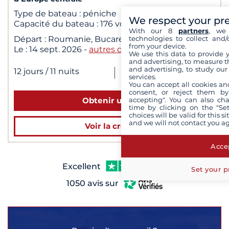
Type de bateau :
péniche
We respect your pr
Capacité du bateau :
176 voyageurs
With our 8
partners
, we 
technologies to collect and/
Départ :
Roumanie, Bucarest
from your device.
Le :
14 sept. 2026
-
autres dates
We use this data to provide 
and advertising, to measure t
6 746 €
dès
|
and advertising, to study ou
12 jours
/ 11 nuits
services.
pour 2 personnes
You can accept all cookies an
consent, or reject them by
accepting". You can also ch
Obtenir un devis
time by clicking on the "Set
choices will be valid for this 
and we will not contact you a
Voir la croisière
Accep
Excellent
Set your p
1050 avis sur