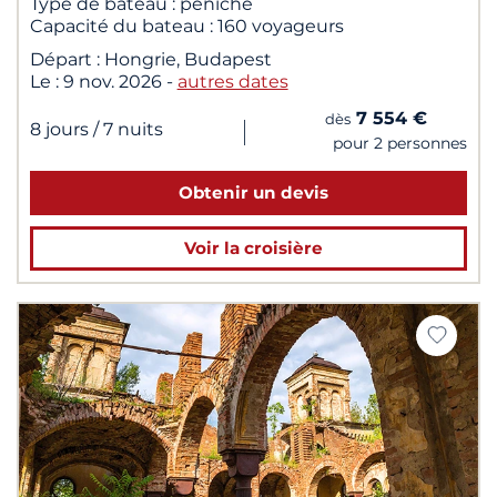
Type de bateau :
péniche
Capacité du bateau :
160 voyageurs
Départ :
Hongrie, Budapest
Le :
9 nov. 2026
-
autres dates
7 554 €
dès
|
8 jours
/ 7 nuits
pour 2 personnes
Obtenir un devis
Voir la croisière