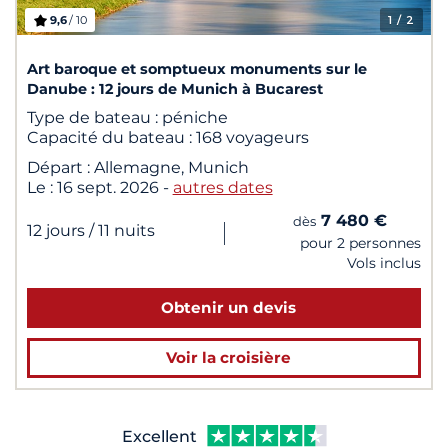
9,6
/ 10
1
/ 2
Art baroque et somptueux monuments sur le
Danube : 12 jours de Munich à Bucarest
Type de bateau :
péniche
Capacité du bateau :
168 voyageurs
Départ :
Allemagne, Munich
Le :
16 sept. 2026
-
autres dates
7 480 €
dès
|
12 jours
/ 11 nuits
pour 2 personnes
Vols inclus
Obtenir un devis
Voir la croisière
Excellent