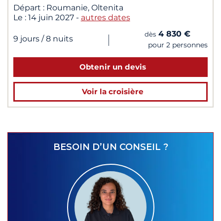
Départ :
Roumanie, Oltenita
Le :
14 juin 2027
-
autres dates
4 830 €
dès
|
9 jours
/ 8 nuits
pour 2 personnes
Obtenir un devis
Voir la croisière
BESOIN D’UN CONSEIL ?