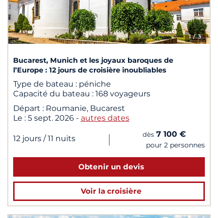
1
/ 3
Bucarest, Munich et les joyaux baroques de
l’Europe : 12 jours de croisière inoubliables
Type de bateau :
péniche
Capacité du bateau :
168 voyageurs
Départ :
Roumanie, Bucarest
Le :
5 sept. 2026
-
autres dates
7 100 €
dès
|
12 jours
/ 11 nuits
pour 2 personnes
Obtenir un devis
Voir la croisière