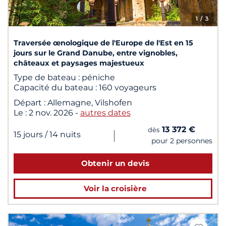
1
/ 3
Traversée œnologique de l'Europe de l'Est en 15
jours sur le Grand Danube, entre vignobles,
châteaux et paysages majestueux
Type de bateau :
péniche
Capacité du bateau :
160 voyageurs
Départ :
Allemagne, Vilshofen
Le :
2 nov. 2026
-
autres dates
13 372 €
dès
|
15 jours
/ 14 nuits
pour 2 personnes
Obtenir un devis
Voir la croisière