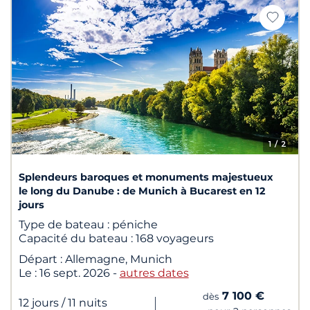
1
/ 2
Splendeurs baroques et monuments majestueux
le long du Danube : de Munich à Bucarest en 12
jours
Type de bateau :
péniche
Capacité du bateau :
168 voyageurs
Départ :
Allemagne, Munich
Le :
16 sept. 2026
-
autres dates
7 100 €
dès
|
12 jours
/ 11 nuits