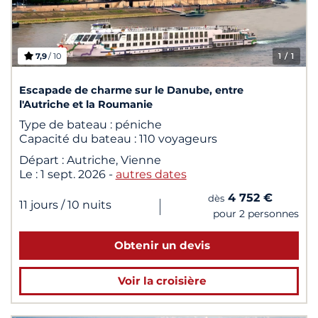
7,9
/ 10
1
/ 1
Escapade de charme sur le Danube, entre
l'Autriche et la Roumanie
Type de bateau :
péniche
Capacité du bateau :
110 voyageurs
Départ :
Autriche, Vienne
Le :
1 sept. 2026
-
autres dates
4 752 €
dès
|
11 jours
/ 10 nuits
pour 2 personnes
Obtenir un devis
Voir la croisière