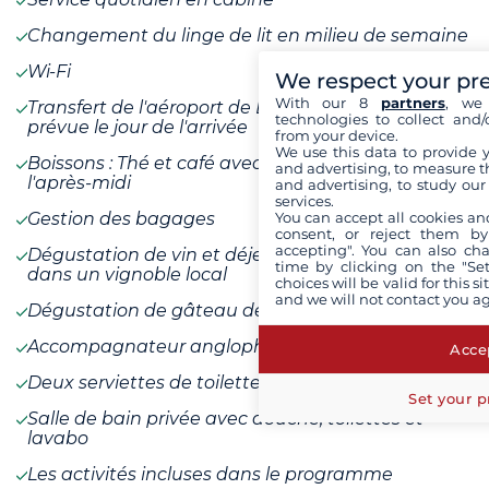
Changement du linge de lit en milieu de semaine
Wi-Fi
We respect your pr
With our 8
partners
, we 
Transfert de l'aéroport de Dubrovnik à l'heure
technologies to collect and/
prévue le jour de l'arrivée
from your device.
We use this data to provide 
Boissons : Thé et café avec petit gâteaux servis
and advertising, to measure t
l'après-midi
and advertising, to study ou
services.
You can accept all cookies an
Gestion des bagages
consent, or reject them by
accepting". You can also ch
Dégustation de vin et déjeuner léger de tapas
time by clicking on the "Set
dans un vignoble local
choices will be valid for this 
and we will not contact you a
Dégustation de gâteau de Rab
Accompagnateur anglophone uniquement
Accep
Deux serviettes de toilette
Set your p
Salle de bain privée avec douche, toilettes et
lavabo
Les activités incluses dans le programme