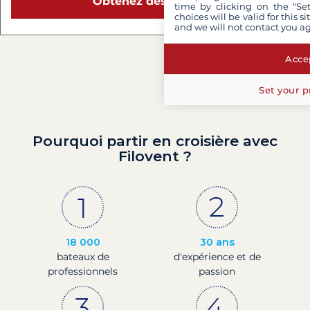
Obtenez des conseils
time by clicking on the "Set
choices will be valid for this 
and we will not contact you a
Accep
Set your p
Pourquoi partir en croisière avec
Filovent ?
18 000
30 ans
bateaux de
d'expérience et de
professionnels
passion