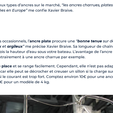
eux types d’ancres sur le marché,
“les ancres charrues, plates
sées en Europe”
me confie Xavier Braive.
 occasionnels, l’
ancre plate
procure une
“
bonne tenue
sur d
x
et
argileux
”
me précise Xavier Braive. Sa longueur de chaî
is la hauteur d’eau sous votre bateau. L’avantage de l’ancre
ontrairement à une ancre charrue par exemple.
 place
et se range facilement. Cependant, elle n’est pas ada
car elle peut se décrocher et creuser un sillon si la charge sur
si le courant est trop fort. Comptez environ 10€ pour une anc
25€ pour un modèle de 4 kg.