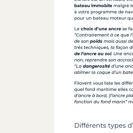
bateau immobile
malgré le
à votre programme de navig
pour un bateau moteur que 
Le
choix d’une ancre
se fa
“Contrairement à ce que l
de son
poids
mais aussi d
très techniques, la façon d
de l’ancre au sol
. Une ancr
non, reprendre son accroch
“La
dangerosité
d’une ancr
abîmer la coque d’un bate
Filovent vous liste les diff
quel fond maritime elles 
d’ancre à bord, (l’ancre pl
fonction du fond marin”
me
Différents types d