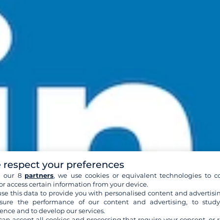
 respect your preferences
h our 8
partners
, we use cookies or equivalent technologies to co
or access certain information from your device.
se this data to provide you with personalised content and advertisin
ure the performance of our content and advertising, to stud
ence and to develop our services.
can accept all cookies and processing that require your consent, or r