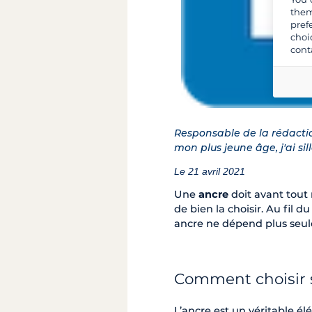
them
pref
choi
cont
Responsable de la rédacti
mon plus jeune âge, j'ai sil
Le 21 avril 2021
Une
ancre
doit avant tout
de bien la choisir. Au fil 
ancre ne dépend plus seule
Comment choisir 
L’ancre est un véritable é