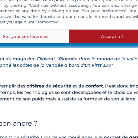
 by clicking "Continue without accepting". You can also change
erences at any time by clicking on the "Set your preferences" link.
ces will be valid for this site and our emails for 6 months and we wil
act you again until tomorrow.
Set your preferences
Accept all
on du magazine Filovent. "Plongée dans le monde de la voile
lonné les côtes de la Vendée à bord d'un First 33.7"
 remplir des
critères
de
sécurité
et de
confort
. Il est donc im
du temps, les technologies se sont développées et le choix de v
ment de son poids mais aussi de sa forme et de son alliage.
son ancre ?
lément de sécurité. Lors de vos mouillages, elle permet de
gar