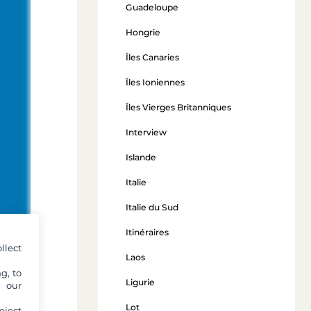
Guadeloupe
Hongrie
Îles Canaries
Îles Ioniennes
Îles Vierges Britanniques
Interview
Islande
Italie
Italie du Sud
Itinéraires
llect
Laos
g, to
Ligurie
y our
Lot
eject