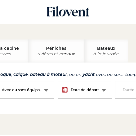
la cabine
Péniches
Bateaux
leuves
rivières et canaux
à la journée
oque
,
caïque
,
bateau à moteur
, ou un
yacht
avec ou sans équip
Avec ou sans équipage ?
Date de départ
Durée