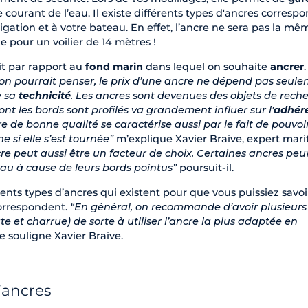
 courant de l’eau. Il existe différents types d'ancres corresp
ation et à votre bateau. En effet, l’ancre ne sera pas la mê
pour un voilier de 14 mètres !
it par rapport au
fond marin
dans lequel on souhaite
ancrer
.
’on pourrait penser, le prix d’une ancre ne dépend pas seul
e sa
technicité
. Les ancres sont devenues des objets de rech
ont les bords sont profilés va grandement influer sur l'
adhér
e de bonne qualité se caractérise aussi par le fait de pouvoi
e si elle s’est tournée”
m’explique Xavier Braive, expert mari
e peut aussi être un facteur de choix. Certaines ancres peu
au à cause de leurs bords pointus”
poursuit-il.
érents types d’ancres qui existent pour que vous puissiez savoi
correspondent.
“En général, on recommande d’avoir plusieurs
ate et charrue) de sorte à utiliser l’ancre la plus adaptée en
 souligne Xavier Braive.
’ancres