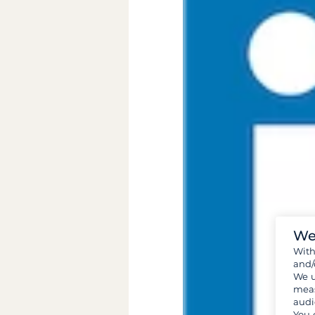
We
Wit
and/
We u
meas
audi
You 