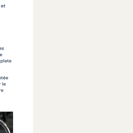
 et
es
ne
 plate
ptée
 le
re