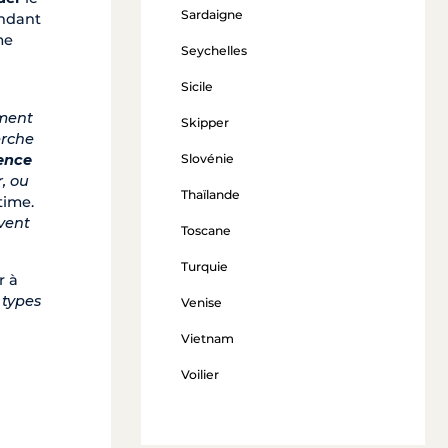
Sardaigne
ondant
me
Seychelles
Sicile
ement
Skipper
erche
Slovénie
ence
r, ou
Thaïlande
time.
vent
Toscane
Turquie
r à
 types
Venise
Vietnam
Voilier