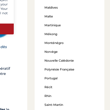
 your
Maldives
 Your
l not
Malte
Martinique
Mékong
Monténégro
 dès
Norvège
Nouvelle Calédonie
pératif
Polynésie Française
otre
Portugal
Récit
Rhin
Saint-Martin
der
le