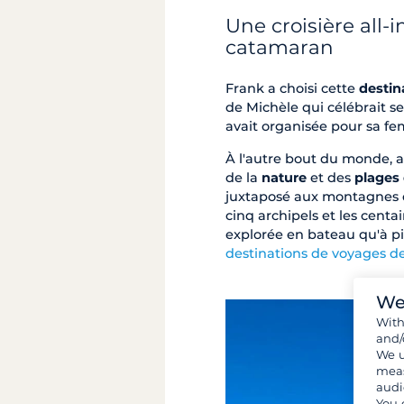
Une croisière all-
catamaran
Frank a choisi cette
destin
de Michèle qui célébrait se
avait organisée pour sa fe
À l'autre bout du monde, a
de la
nature
et des
plages 
juxtaposé aux montagnes d'
cinq archipels et les centa
explorée en bateau qu'à pi
destinations de voyages d
We
Wit
and/
We u
meas
audi
You 