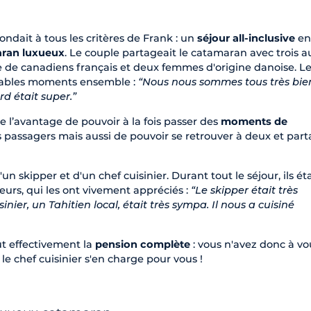
pondait à tous les critères de Frank : un
séjour all-inclusive
en
ran luxueux
. Le couple partageait le catamaran avec trois a
e de canadiens français et deux femmes d'origine danoise. L
éables moments ensemble :
“Nous nous sommes tous très bie
d était super.”
re l’avantage de pouvoir à la fois passer des
moments de
s passagers mais aussi de pouvoir se retrouver à deux et par
n skipper et d'un chef cuisinier. Durant tout le séjour, ils ét
urs, qui les ont vivement appréciés :
“Le skipper était très
sinier, un Tahitien local, était très sympa. Il nous a cuisiné
ut effectivement la
pension complète
: vous n'avez donc à vo
e chef cuisinier s'en charge pour vous !