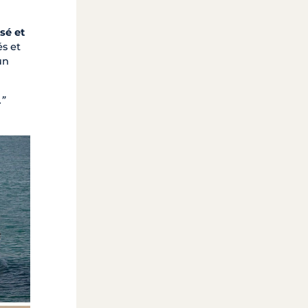
sé et
és et
un
.”