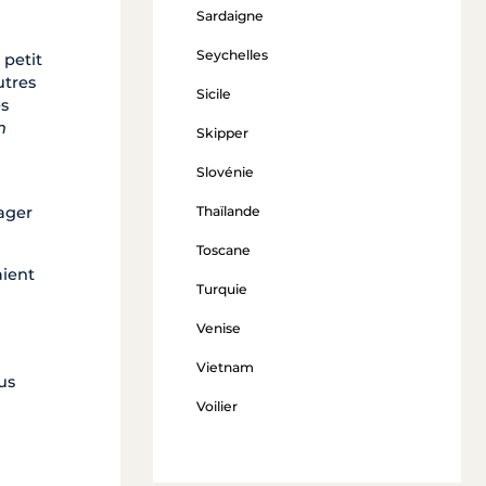
Sardaigne
Seychelles
 petit
utres
Sicile
es
n
Skipper
Slovénie
Thaïlande
tager
Toscane
aient
Turquie
Venise
Vietnam
us
Voilier