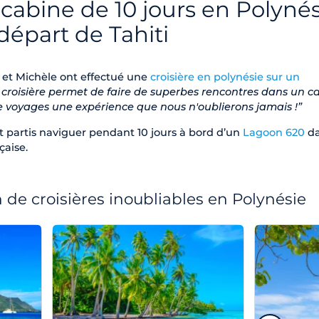
a cabine de 10 jours en Polyné
départ de Tahiti
 et Michèle ont effectué une
croisière en polynésie sur un
 croisière permet de faire de superbes rencontres dans un c
 ce voyages une expérience que nous n'oublierons jamais !”
t partis naviguer pendant 10 jours à bord d’un
Lagoon 620
da
çaise.
 de croisières inoubliables en Polynésie