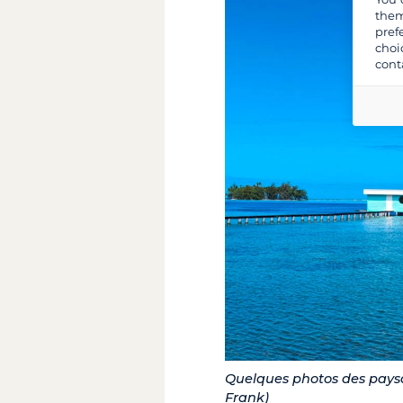
them
pref
choi
cont
Quelques photos des paysage
Frank)