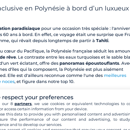
inclusive en Polynésie à bord d’un luxueux
ation paradisiaque
pour une occasion très spéciale : l'anniver
s 60 ans à bord. En effet, ce voyage était une surprise que F
mme, qui rêvait depuis longtemps de partir à
Tahiti
.
u cœur du Pacifique, la Polynésie française séduit les amou
de rêve
. Le contraste entre les eaux turquoises et le sable bl
un vert éclatant, offre des
panoramas époustouflants
. Ave
ines d'îles qui la composent, la Polynésie est plus aisément
ed. Elle est d'ailleurs reconnue comme l'une des
meilleures
e noces
, et figure dans notre top 10.
 respect your preferences
h our 8
partners
, we use cookies or equivalent technologies to co
or access certain information from your device.
se this data to provide you with personalised content and advertisin
ure the performance of our content and advertising, to stud
ence and to develop our services.
can accept all cookies and processing that require your consent, or r