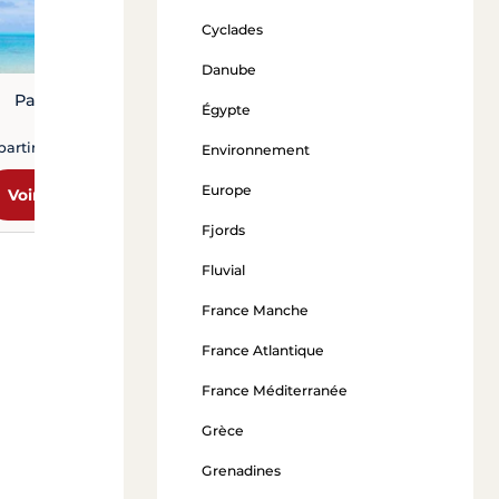
Cyclades
Danube
Papeete
Égypte
partir de 3 290 €
Environnement
Europe
Voir l'offre
Fjords
Fluvial
France Manche
France Atlantique
France Méditerranée
Grèce
Grenadines