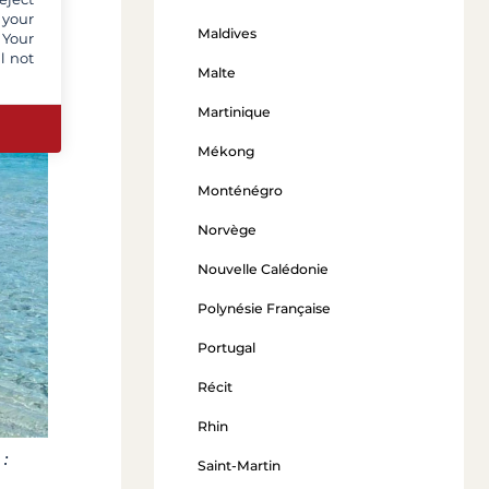
 your
Maldives
 Your
l not
Malte
Martinique
Mékong
Monténégro
Norvège
Nouvelle Calédonie
Polynésie Française
Portugal
Récit
Rhin
:
Saint-Martin