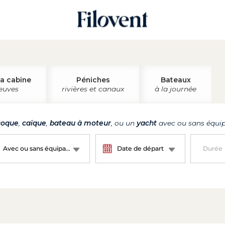
la cabine
Péniches
Bateaux
leuves
rivières et canaux
à la journée
oque
,
caïque
,
bateau à moteur
, ou un
yacht
avec ou sans équip
Avec ou sans équipage ?
Date de départ
Durée