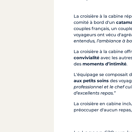
La croisière à la cabine ré
comité à bord d'un
catama
couples français, un coupl
voyageurs ont vécu d'agr
entendus, l’ambiance à bor
La croisière à la cabine off
convivialité
avec les autre
des
moments d’intimité
.
L'équipage se composait d'u
aux petits soins
des voyage
professionnel et le chef cui
d’excellents repas.”
La croisière en cabine incl
préoccuper d'aucun repas, l