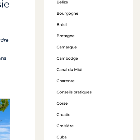
sie
Belize
Bourgogne
Brésil
Bretagne
adre
Camargue
ns
Cambodge
Canal du Midi
Charente
Conseils pratiques
Corse
Bora Bora
Croatie
à partir de 3 500 €
Croisière
Cuba
Voir l'offre