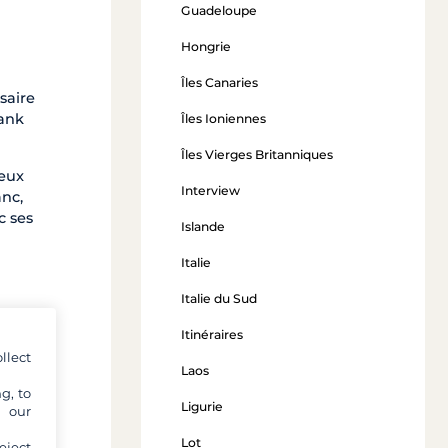
Guadeloupe
Hongrie
Îles Canaries
saire
rank
Îles Ioniennes
Îles Vierges Britanniques
reux
Interview
anc,
c ses
Islande
Italie
Italie du Sud
Itinéraires
llect
Laos
g, to
Ligurie
y our
Lot
eject