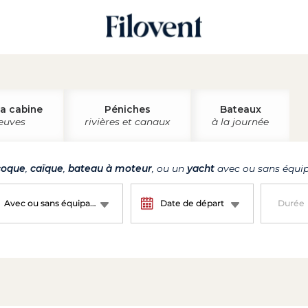
la cabine
Péniches
Bateaux
leuves
rivières et canaux
à la journée
oque
,
caïque
,
bateau à moteur
, ou un
yacht
avec ou sans équip
Avec ou sans équipage ?
Date de départ
Durée