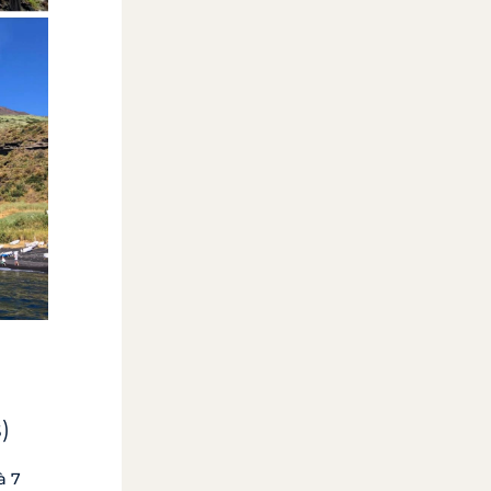
)
à 7