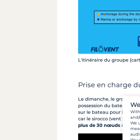
L'itinéraire du groupe (car
Prise en charge d
Le dimanche, le groupe s'e
We
possession du bateau après
Wit
sur le bateau pour les jours
and/
car le sirocco (vent très 
We u
plus de 30 nœuds
sur la m
meas
audi
You 