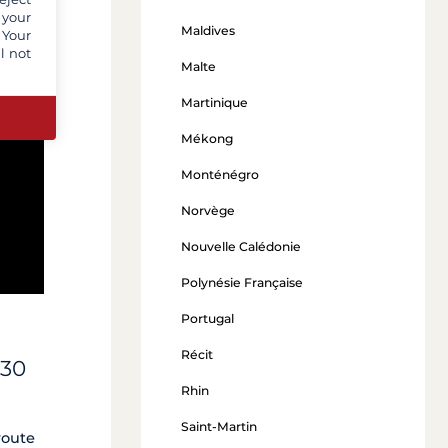
 your
Maldives
 Your
l not
Malte
Martinique
Mékong
Monténégro
Norvège
Nouvelle Calédonie
Polynésie Française
Portugal
Récit
 30
Rhin
Saint-Martin
route