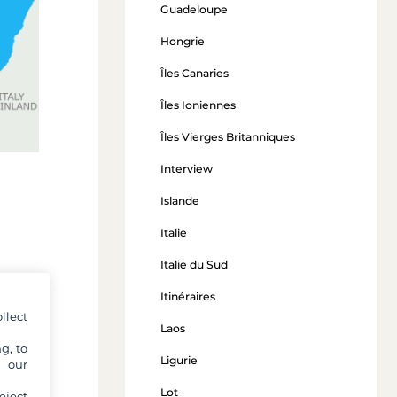
Guadeloupe
Hongrie
Îles Canaries
Îles Ioniennes
Îles Vierges Britanniques
Interview
Islande
Italie
Italie du Sud
nent
Itinéraires
ions
llect
hui,
Laos
là à
g, to
Ligurie
y our
Lot
eject