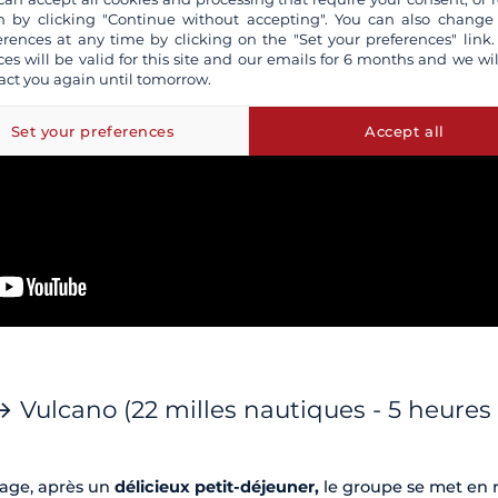
 by clicking "Continue without accepting". You can also change
erences at any time by clicking on the "Set your preferences" link.
ces will be valid for this site and our emails for 6 months and we wil
act you again until tomorrow.
Set your preferences
Accept all
 → Vulcano (22 milles nautiques - 5 heures
yage, après un
délicieux petit-déjeuner,
le groupe se met en 