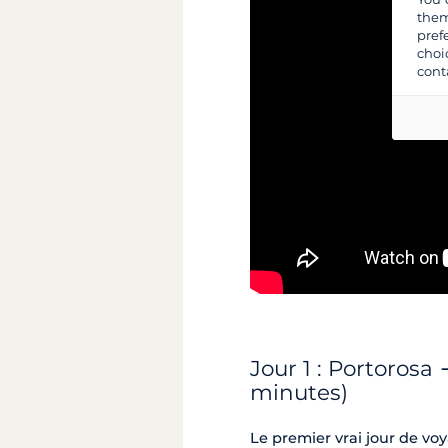
them
pref
choi
cont
Jour 1 : Portorosa
minutes)
Le premier vrai jour de vo