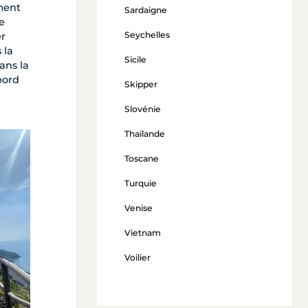
ment
Sardaigne
e
Seychelles
er
 la
Sicile
ans la
bord
Skipper
Slovénie
Thaïlande
Toscane
Turquie
Venise
Vietnam
Voilier