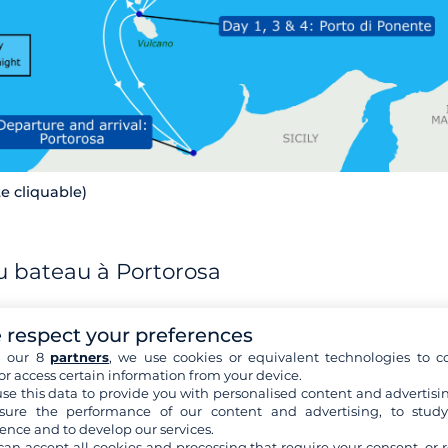
te cliquable)
u bateau à Portorosa
st retrouvé vers 16 heures à
la marina de Portorosa
. Ils pren
 respect your preferences
 une prise en main sans encombre et font le plein de provis
h our 8
partners
, we use cookies or equivalent technologies to co
 à venir. Il n'est pas encore question de lever l'ancre aujourd'
or access certain information from your device.
fréquent dans cette région au printemps) souffle à ce moment-
se this data to provide you with personalised content and advertisin
er Tyrrhénienne.
ure the performance of our content and advertising, to stud
ence and to develop our services.
can accept all cookies and processing that require your consent, or r