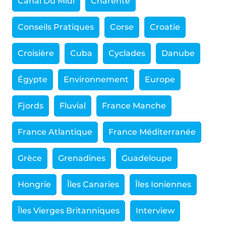
Canal Du Midi
Charente
Conseils Pratiques
Corse
Croatie
Croisière
Cuba
Cyclades
Danube
Égypte
Environnement
Europe
Fjords
Fluvial
France Manche
France Atlantique
France Méditerranée
Grèce
Grenadines
Guadeloupe
Hongrie
Îles Canaries
Îles Ioniennes
Îles Vierges Britanniques
Interview