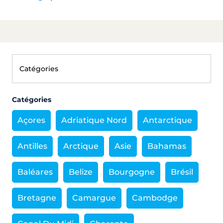
Catégories
Açores
Adriatique Nord
Antarctique
Antilles
Arctique
Asie
Bahamas
Baléares
Belize
Bourgogne
Brésil
Bretagne
Camargue
Cambodge