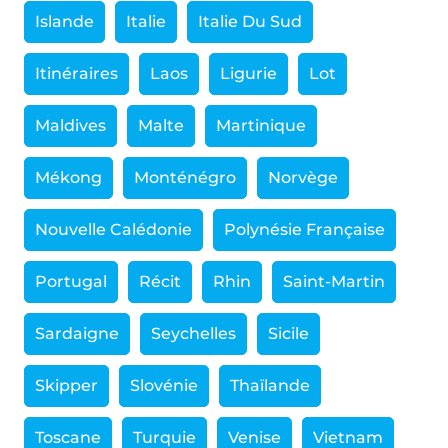
Islande
Italie
Italie Du Sud
Itinéraires
Laos
Ligurie
Lot
Maldives
Malte
Martinique
Mékong
Monténégro
Norvège
Nouvelle Calédonie
Polynésie Française
Portugal
Récit
Rhin
Saint-Martin
Sardaigne
Seychelles
Sicile
Skipper
Slovénie
Thaïlande
Toscane
Turquie
Venise
Vietnam