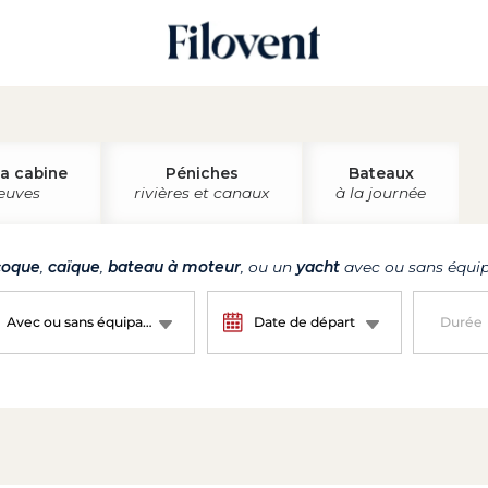
la cabine
Péniches
Bateaux
leuves
rivières et canaux
à la journée
oque
,
caïque
,
bateau à moteur
, ou un
yacht
avec ou sans équip
Avec ou sans équipage ?
Date de départ
Durée