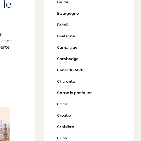
 le
Belize
Bourgogne
Brésil
e
Bretagne
Manon,
verte
Camargue
Cambodge
Canal du Midi
Charente
Conseils pratiques
Corse
Croatie
De Louxor à Hurghada
Croisière
à partir de 6 600 €
Cuba