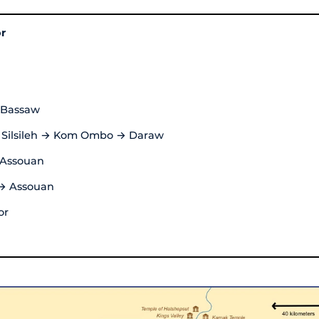
r
→ Bassaw
 Silsileh → Kom Ombo → Daraw
’Assouan
 → Assouan
or