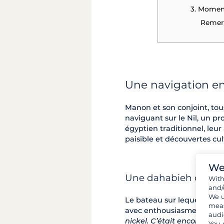
3. Moment
Remer
Une navigation en
Manon et son conjoint, tou
naviguant sur le Nil, un pro
égyptien traditionnel, leu
paisible et découvertes cul
We
Une dahabieh offrant 
Wit
and/
We u
Le bateau sur lequel ils o
meas
avec enthousiasme : "
Le ba
audi
nickel. C’était encore mieu
You 