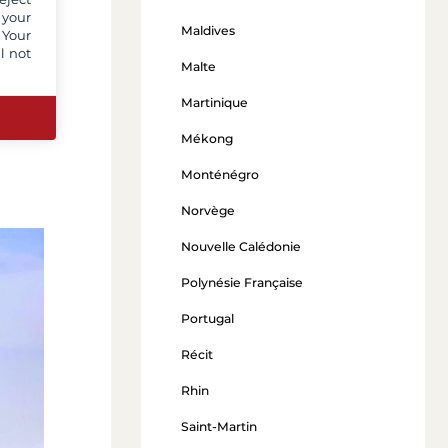
 your
Maldives
 Your
ble.
l not
Malte
les
avait
Martinique
ous
r :
Mékong
Monténégro
Norvège
Nouvelle Calédonie
Polynésie Française
Portugal
Récit
Rhin
Saint-Martin