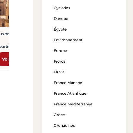
Voir l'offre
Cyclades
Danube
Égypte
uxor à Marsa Alam
Environnement
partir de 6 350 €
Europe
Voir l'offre
Fjords
Fluvial
France Manche
France Atlantique
France Méditerranée
Grèce
Grenadines