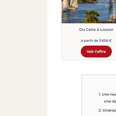
Du Caire à Louxor
à partir de 3 606 €
Voir l'offre
1. Une na
Une da
2. Itinér