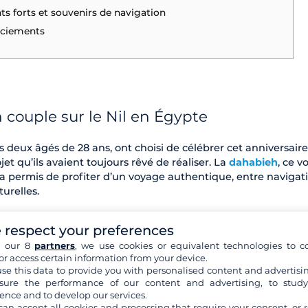
s forts et souvenirs de navigation
ciements
 couple sur le Nil en Égypte
s deux âgés de 28 ans, ont choisi de célébrer cet anniversair
jet qu’ils avaient toujours rêvé de réaliser. La
dahabieh
, ce vo
r a permis de profiter d’un voyage authentique, entre navigat
turelles.
 respect your preferences
confort et authenticité
h our 8
partners
, we use cookies or equivalent technologies to co
or access certain information from your device.
se this data to provide you with personalised content and advertisin
nt embarqué venait tout juste d’être rénové. Manon se souvie
ure the performance of our content and advertising, to stud
teau était incroyable, il venait d’être retapé donc tout était
ence and to develop our services.
x que ce que j’imaginais ou que sur les photos, la décoration
can accept all cookies and processing that require your consent, or r