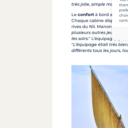
très jolie, simple mais très 
them
pref
Le
confort
à bord a contri
choi
cont
Chaque cabine disposait d’
rives du Nil. Manon racont
plusieurs autres jeunes cou
les soirs.
" L’équipage, quant
"
L’équipage était très bien
différents tous les jours, tou