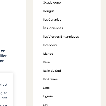
Guadeloupe
Hongrie
Îles Canaries
Îles Ioniennes
Îles Vierges Britanniques
Interview
e en
Islande
ilier
ion
Italie
Italie du Sud
Itinéraires
llect
Laos
g, to
nt
Ligurie
y our
 était
Lot
eject