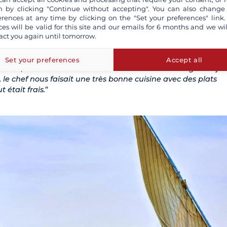
belle.
"
 by clicking "Continue without accepting". You can also change
erences at any time by clicking on the "Set your preferences" link.
bué à rendre cette
croisière en dahabieh
d’autant plus agréa
ces will be valid for this site and our emails for 6 months and we wil
act you again until tomorrow.
un espace extérieur où ils pouvaient se relaxer en admirant 
e également l’
ambiance conviviale
qui régnait à bord : "
Il y 
ples et on s’est tous très bien entendus, on prenait l’apéro t
Set your preferences
Accept all
 à lui, s’est montré attentif et serviable tout au long du séjou
, le chef nous faisait une très bonne cuisine avec des plats
t était frais.
”