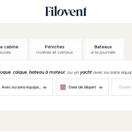
la cabine
Péniches
Bateaux
leuves
rivières et canaux
à la journée
oque
,
caïque
,
bateau à moteur
, ou un
yacht
avec ou sans équip
Avec ou sans équipage ?
Date de départ
Durée