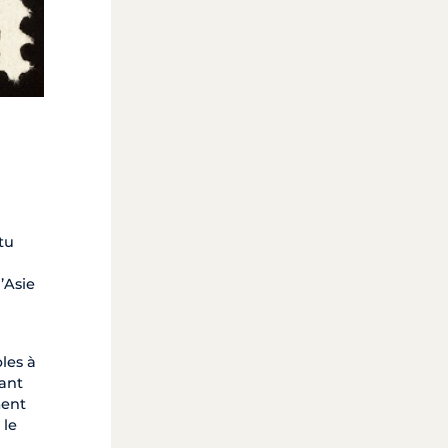
tu
’Asie
les à
tant
ment
 le