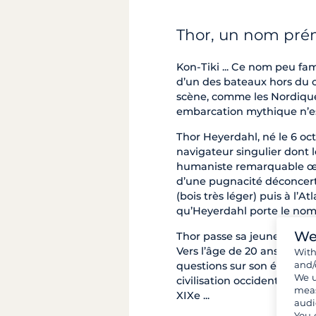
Thor, un nom pré
Kon-Tiki ... Ce nom peu fami
d’un des bateaux hors du
scène, comme les Nordiques 
embarcation mythique n’est
Thor Heyerdahl, né le 6 oct
navigateur singulier dont l
humaniste remarquable œuvr
d’une pugnacité déconcerta
(bois très léger) puis à l’
qu’Heyerdahl porte le nom 
We
Thor passe sa jeunesse au
Vers l’âge de 20 ans, le j
Wit
and/
questions sur son époque (
We u
civilisation occidentale et
meas
XIXe ...
audi
You 