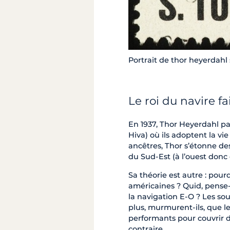
Portrait de thor heyerdah
Le roi du navire fa
En 1937, Thor Heyerdahl pa
Hiva) où ils adoptent la vie
ancêtres, Thor s’étonne de
du Sud-Est (à l’ouest donc
Sa théorie est autre : pour
américaines ? Quid, pense-t
la navigation E-O ? Les so
plus, murmurent-ils, que 
performants pour couvrir 
contraire...