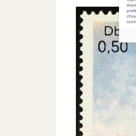
them
pref
choi
cont