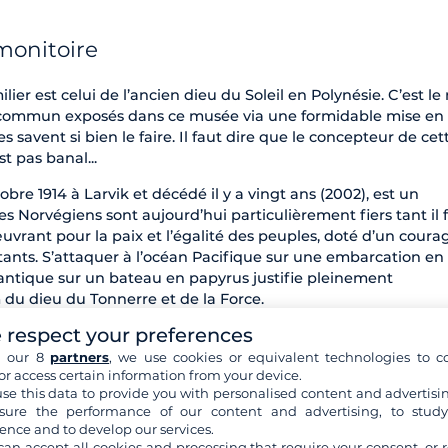
monitoire
lier est celui de l’ancien dieu du Soleil en Polynésie. C’est l
 commun exposés dans ce musée via une formidable mise en
savent si bien le faire. Il faut dire que le concepteur de cet
 pas banal...
obre 1914 à Larvik et décédé il y a vingt ans (2002), est un
es Norvégiens sont aujourd’hui particulièrement fiers tant il 
ant pour la paix et l’égalité des peuples, doté d’un coura
nts. S’attaquer à l’océan Pacifique sur une embarcation en
Atlantique sur un bateau en papyrus justifie pleinement
du dieu du Tonnerre et de la Force.
 respect your preferences
 cœur de la nature scandinave où il aime mener une vie sauv
eune homme passe par une crise de sens, se posant beaucoup 
h our 8
partners
, we use cookies or equivalent technologies to co
or access certain information from your device.
l’entre-deux-guerres) et la distance grandissante entre la
se this data to provide you with personalised content and advertisin
 le monde naturel ... Un état d’âme proche de celui de Gaugui
ure the performance of our content and advertising, to stud
ence and to develop our services.
can accept all cookies and processing that require your consent, or r