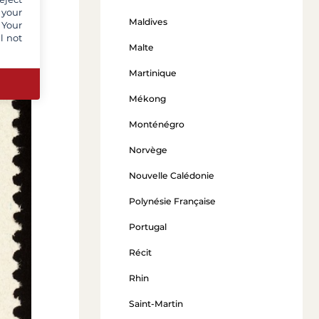
 your
Maldives
 Your
l not
Malte
Martinique
Mékong
Monténégro
Norvège
Nouvelle Calédonie
Polynésie Française
Portugal
Récit
Rhin
Saint-Martin