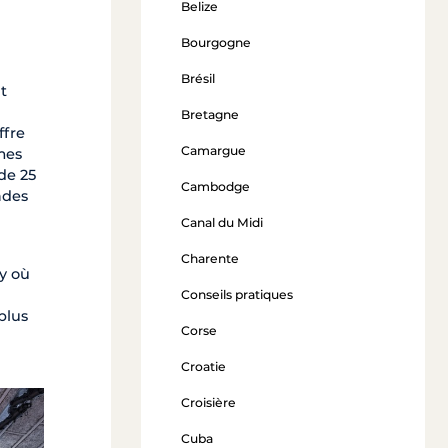
Belize
Bourgogne
Brésil
t
Bretagne
ffre
Camargue
imes
de 25
Cambodge
ades
Canal du Midi
Charente
øy où
Conseils pratiques
plus
Corse
Croatie
Croisière
Cuba