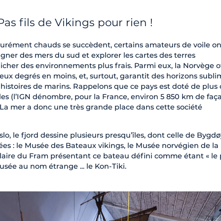
as fils de Vikings pour rien !
urément chauds se succèdent, certains amateurs de voile on
gner des mers du sud et explorer les cartes des terres
icher des environnements plus frais. Parmi eux, la Norvège o
ieux degrés en moins, et, surtout, garantit des horizons subl
histoires de marins. Rappelons que ce pays est doté de plus 
îles (l’IGN dénombre, pour la France, environ 5 850 km de faç
. La mer a donc une très grande place dans cette société
lo, le fjord dessine plusieurs presqu’îles, dont celle de Bygd
s : le Musée des Bateaux vikings, le Musée norvégien de la
laire du Fram présentant ce bateau défini comme étant « le 
sée au nom étrange ... le Kon-Tiki.