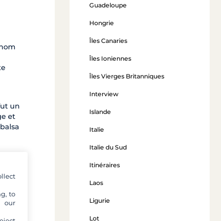
Guadeloupe
Hongrie
Îles Canaries
e nom
Îles Ioniennes
te
Îles Vierges Britanniques
Interview
fut un
Islande
ge et
 balsa
Italie
Italie du Sud
age.
Itinéraires
de
llect
Laos
g, to
n au
Ligurie
y our
Lot
eject