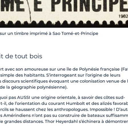
l sur un timbre imprimé à Sao Tomé-et-Principe
it de tout bois
rt avec son amoureuse sur une île de Polynésie française (Fa
 simple des habitants. S’interrogeant sur l’origine de leurs
s discours scientifiques évoquant une colonisation venue de l
 de la géographie polynésienne).
quoi pas AUSSI une origine orientale, à savoir des côtes sud-
-il, de l’orientation du courant Humbolt et des alizés favorab
urcils se haussent chez les anthropologues. Impossible ! D’au
les Amérindiens n’ont pas su construire de bateaux suffisam
de grandes distances. Thor Heyerdahl s’échinera à démontrer