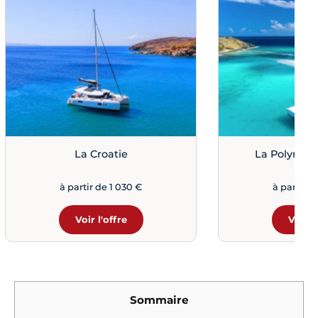
La Croatie
La Polynési
à partir de 1 030 €
à partir d
Voir l'offre
Voir l
Sommaire