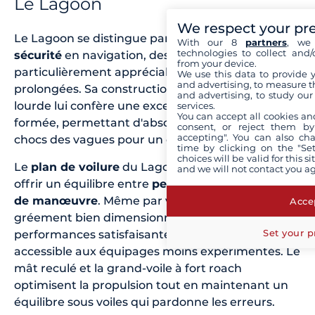
Le Lagoon
We respect your pr
Le Lagoon se distingue par sa
stabilité
et sa
With our 8
partners
, we 
technologies to collect and/
sécurité
en navigation, des qualités
from your device.
particulièrement appréciables lors des traversées
We use this data to provide 
and advertising, to measure t
prolongées. Sa construction relativement plus
and advertising, to study ou
lourde lui confère une excellente tenue en mer
services.
You can accept all cookies an
formée, permettant d'absorber efficacement les
consent, or reject them by
accepting". You can also ch
chocs des vagues pour un confort optimal.
time by clicking on the "Set
choices will be valid for this 
Le
plan de voilure
du Lagoon est pensé pour
and we will not contact you a
offrir un équilibre entre
performance
et
facilité
de manœuvre
. Même par vent modéré, son
Accep
gréement bien dimensionné permet des
Set your p
performances satisfaisantes tout en restant
accessible aux équipages moins expérimentés. Le
mât reculé et la grand-voile à fort roach
optimisent la propulsion tout en maintenant un
équilibre sous voiles qui pardonne les erreurs.