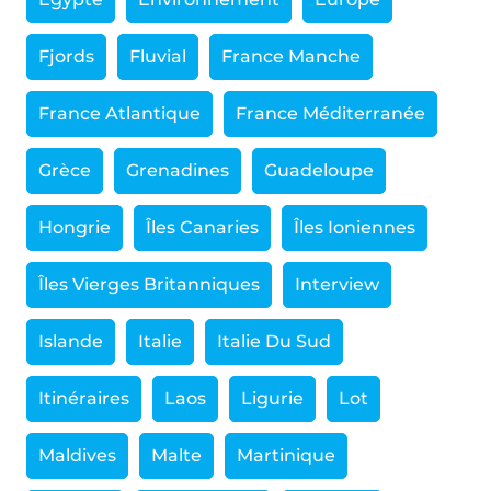
Fjords
Fluvial
France Manche
France Atlantique
France Méditerranée
Grèce
Grenadines
Guadeloupe
Hongrie
Îles Canaries
Îles Ioniennes
Îles Vierges Britanniques
Interview
Islande
Italie
Italie Du Sud
Itinéraires
Laos
Ligurie
Lot
Maldives
Malte
Martinique