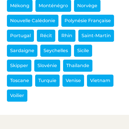
Mékong
Monténégro
Norvège
Nouvelle Calédonie
Polynésie Française
Portugal
Récit
Rhin
Saint-Martin
Sardaigne
Seychelles
Sicile
Skipper
Slovénie
Thaïlande
Toscane
Turquie
Venise
Vietnam
Voilier