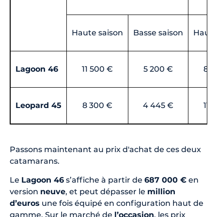
Haute saison
Basse saison
Haute
Lagoon 46
11 500 €
5 200 €
8 4
Leopard 45
8 300 €
4 445 €
11 
Passons maintenant au prix d'achat de ces deux
catamarans.
Le
Lagoon 46
s’affiche à partir de
687 000 €
en
version
neuve
, et peut dépasser le
million
d’euros
une fois équipé en configuration haut de
gamme. Sur le marché de
l’occasion
, les prix