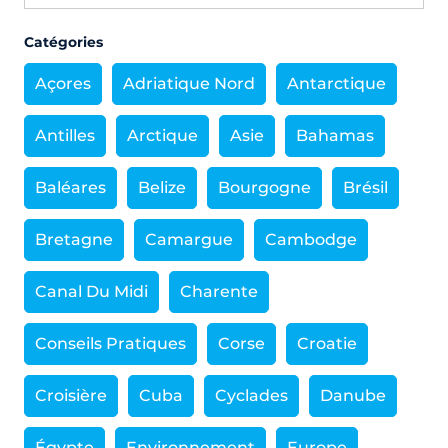
Catégories
Açores
Adriatique Nord
Antarctique
Antilles
Arctique
Asie
Bahamas
Baléares
Belize
Bourgogne
Brésil
Bretagne
Camargue
Cambodge
Canal Du Midi
Charente
Conseils Pratiques
Corse
Croatie
Croisière
Cuba
Cyclades
Danube
Égypte
Environnement
Europe