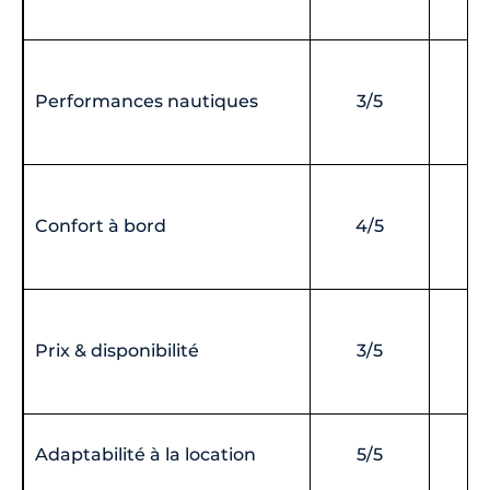
Performances nautiques
3/5
4
Confort à bord
4/5
4
Prix & disponibilité
3/5
4
Adaptabilité à la location
5/5
5