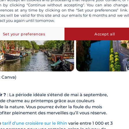
 by clicking "Continue without accepting". You can also change
erences at any time by clicking on the "Set your preferences" link.
ces will be valid for this site and our emails for 6 months and we wil
act you again until tomorrow.
Set your preferences
Accept all
: Canva)
r ?
: La période idéale s'étend de mai à septembre,
 de charme au printemps grâce aux couleurs
e la nature. Vous pourrez éviter la foule du mois
ofiter pleinement des merveilles qu’il vous réserve.
e
tarif d’une croisière sur le Rhin
varie entre 1 000 et 3