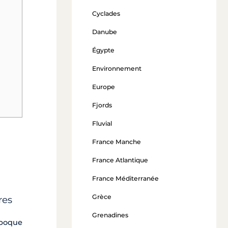
Cyclades
Danube
Égypte
Environnement
Europe
Fjords
Fluvial
France Manche
France Atlantique
France Méditerranée
Grèce
res
Grenadines
époque