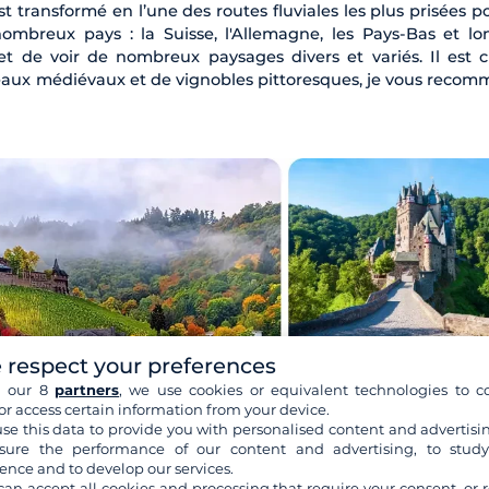
est transformé en l’une des routes fluviales les plus prisées p
 nombreux pays : la Suisse, l'Allemagne, les Pays-Bas et lo
t de voir de nombreux paysages divers et variés. Il est 
âteaux médiévaux et de vignobles pittoresques, je vous reco
 respect your preferences
h our 8
partners
, we use cookies or equivalent technologies to co
or access certain information from your device.
se this data to provide you with personalised content and advertisin
ure the performance of our content and advertising, to stud
ence and to develop our services.
can accept all cookies and processing that require your consent, or r