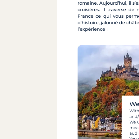
romaine. Aujourd’hui, il s’
croisières. Il traverse de
France ce qui vous perme
d'histoire, jalonné de ch
l’expérience !
We
Wit
and/
We u
meas
audi
You 