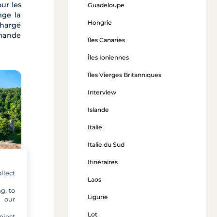
our les
Guadeloupe
nge la
Hongrie
chargé
mmande
Îles Canaries
Îles Ioniennes
Îles Vierges Britanniques
Interview
Islande
Italie
Italie du Sud
Itinéraires
llect
Laos
g, to
Ligurie
y our
Lot
eject