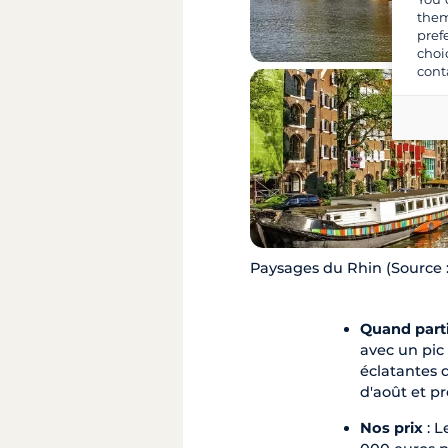
them
pref
choi
cont
Paysages du Rhin (Source 
Quand parti
avec un pic
éclatantes d
d'août et pr
Nos prix
: L