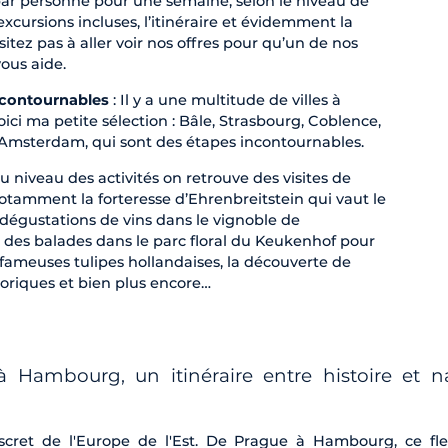
ar personne pour une semaine, selon le niveau de
 excursions incluses, l’itinéraire et évidemment la
sitez pas à aller voir nos offres pour qu’un de nos
vous aide.
incontournables
: Il y a une multitude de villes à
oici ma petite sélection : Bâle, Strasbourg, Coblence,
Amsterdam, qui sont des étapes incontournables.
u niveau des activités on retrouve des visites de
otamment la forteresse d’Ehrenbreitstein qui vaut le
 dégustations de vins dans le vignoble de
des balades dans le parc floral du Keukenhof pour
 fameuses tulipes hollandaises, la découverte de
oriques et bien plus encore…
à Hambourg, un itinéraire entre histoire et n
discret de l'Europe de l'Est. De Prague à Hambourg, ce fl