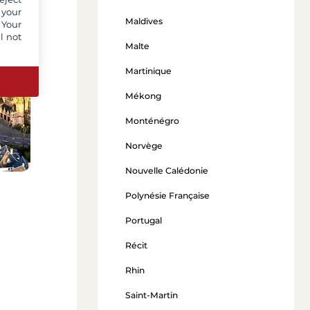
 your
Maldives
 Your
l not
Malte
Martinique
Mékong
Monténégro
Norvège
Nouvelle Calédonie
Polynésie Française
Portugal
Récit
Rhin
Saint-Martin