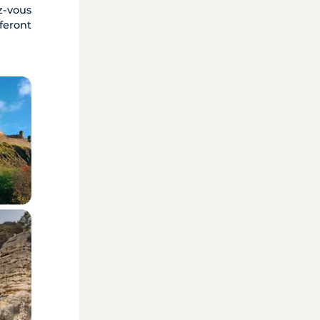
z-vous
feront