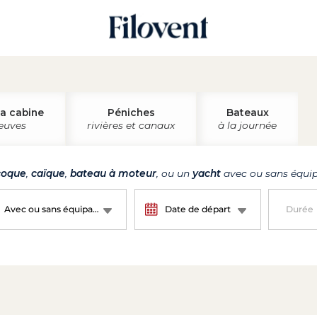
la cabine
Péniches
Bateaux
leuves
rivières et canaux
à la journée
oque
,
caïque
,
bateau à moteur
, ou un
yacht
avec ou sans équip
Avec ou sans équipage ?
Date de départ
Durée