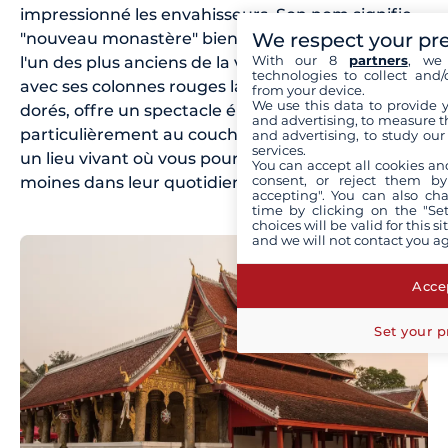
impressionné les envahisseurs. Son nom signifie
We respect your pr
"nouveau monastère" bien qu'il soit aujourd'hui
With our 8
partners
, we 
l'un des plus anciens de la ville. La galerie externe,
technologies to collect and/
avec ses colonnes rouges laquées et ses motifs
from your device.
We use this data to provide 
dorés, offre un spectacle éblouissant,
and advertising, to measure t
particulièrement au coucher du soleil. C'est aussi
and advertising, to study ou
services.
un lieu vivant où vous pourrez observer les
You can accept all cookies an
consent, or reject them by
moines dans leur quotidien.
accepting". You can also ch
time by clicking on the "Set
choices will be valid for this 
and we will not contact you a
Accep
Set your p