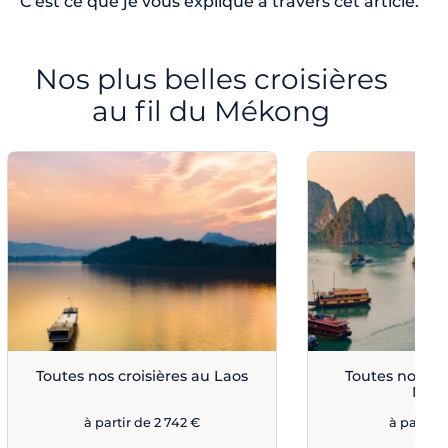
C'est ce que je vous explique à travers cet article.
Nos plus belles croisières
au fil du Mékong
Toutes nos croisières au Laos
Toutes nos cro
Mék
à partir de 2 742 €
à partir 