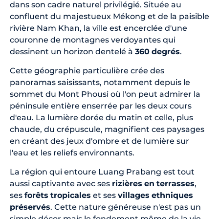
dans son cadre naturel privilégié. Située au
confluent du majestueux Mékong et de la paisible
rivière Nam Khan, la ville est encerclée d'une
couronne de montagnes verdoyantes qui
dessinent un horizon dentelé à
360
degrés
.
Cette géographie particulière crée des
panoramas saisissants, notamment depuis le
sommet du Mont Phousi où l'on peut admirer la
péninsule entière enserrée par les deux cours
d'eau. La lumière dorée du matin et celle, plus
chaude, du crépuscule, magnifient ces paysages
en créant des jeux d'ombre et de lumière sur
l'eau et les reliefs environnants.
La région qui entoure Luang Prabang est tout
aussi captivante avec ses
rizières
en
terrasses
,
ses
forêts
tropicales
et ses
villages
ethniques
préservés
. Cette nature généreuse n'est pas un
simple décor mais le fondement même de la vie