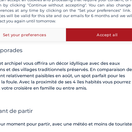
 by clicking "Continue without accepting". You can also change
erences at any time by clicking on the "Set your preferences" link.
ces will be valid for this site and our emails for 6 months and we wil
act you again until tomorrow.
lité insulaire et eaux cristallines
Set your preferences
Accept all
 Sporades
t archipel vous offrira un décor idyllique avec des eaux
 pins et des villages traditionnels préservés. En comparaison de
nt relativement paisibles en août, un spot parfait pour les
la foule. Avec la proximité de ses 4 îles habités vous pourrez
 votre croisière en famille ou entre amis.
ant de partir
leur moment pour partir, avec une météo et moins de touriste