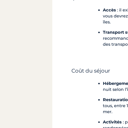
Accès
: il e
vous devrez
îles.
Transport s
recommandé 
des transpor
Coût du séjour
Hébergeme
nuit selon l
Restaurati
tous, entre
mer.
Activités
: 