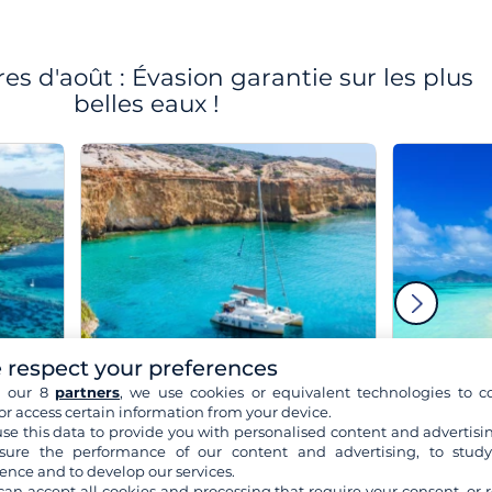
res d'août : Évasion garantie sur les plus
belles eaux !
 respect your preferences
Grèce
h our 8
partners
, we use cookies or equivalent technologies to co
or access certain information from your device.
se this data to provide you with personalised content and advertisin
à partir de 820 €
à 
ure the performance of our content and advertising, to stud
ence and to develop our services.
Voir l'offre
can accept all cookies and processing that require your consent, or r