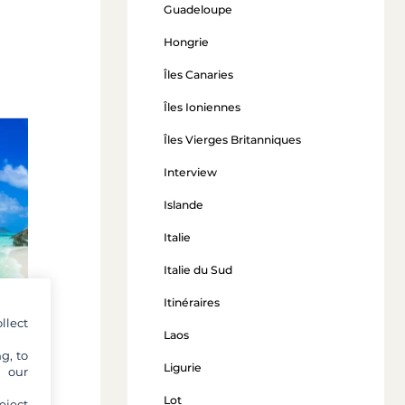
Guadeloupe
Hongrie
Îles Canaries
Îles Ioniennes
Îles Vierges Britanniques
Turquie
Interview
à partir de 585 €
Islande
Voir l'offre
Italie
Italie du Sud
Itinéraires
Seychelles
llect
Laos
g, to
partir de 1 320 €
Ligurie
y our
Voir l'offre
Lot
eject