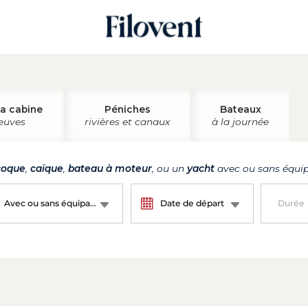
la cabine
Péniches
Bateaux
leuves
rivières et canaux
à la journée
oque
,
caïque
,
bateau à moteur
, ou un
yacht
avec ou sans équip
Avec ou sans équipage ?
Date de départ
Durée