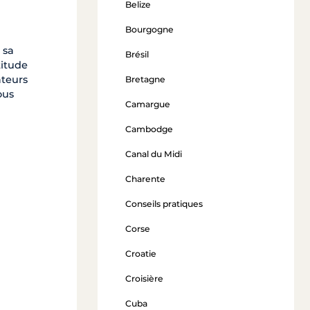
Belize
Bourgogne
 sa
Brésil
titude
ateurs
Bretagne
ous
Camargue
Cambodge
Canal du Midi
Charente
Conseils pratiques
Corse
Croatie
Croisière
Cuba