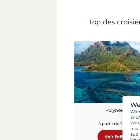
Top des croisiè
We
Polynésie
Wit
and/
We u
à partir de 1 057 €
meas
audi
Voir l'offre
You 