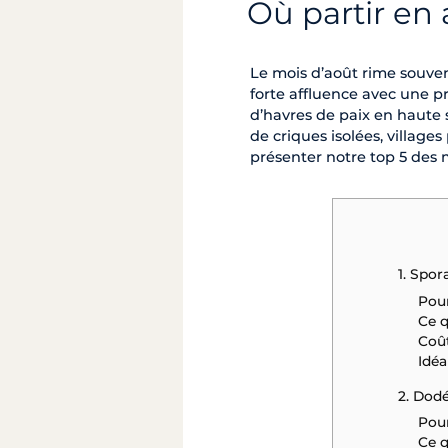
Où partir en 
Le mois d’août rime souvent
forte affluence avec une pr
d’havres de paix en haute
de criques isolées, village
présenter notre top 5 des m
1. Spor
Pour
Ce q
Coût
Idéa
2. Dodé
Pour
Ce q