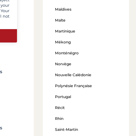
 your
Maldives
 Your
l not
Malte
Martinique
Mékong
Monténégro
Norvège
s
Nouvelle Calédonie
Polynésie Française
Portugal
Récit
Rhin
s
Saint-Martin