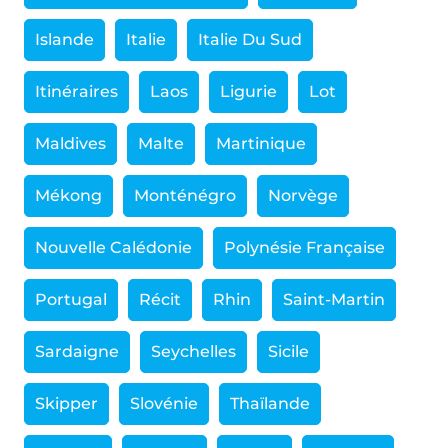
Islande
Italie
Italie Du Sud
Itinéraires
Laos
Ligurie
Lot
Maldives
Malte
Martinique
Mékong
Monténégro
Norvège
Nouvelle Calédonie
Polynésie Française
Portugal
Récit
Rhin
Saint-Martin
Sardaigne
Seychelles
Sicile
Skipper
Slovénie
Thaïlande