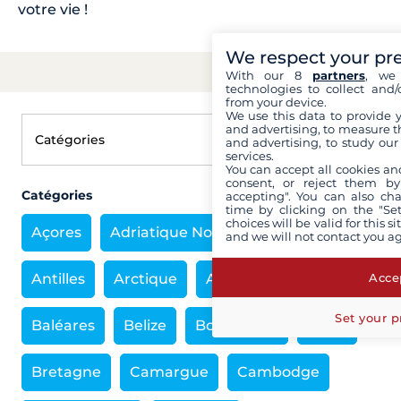
votre vie !
We respect your pr
With our 8
partners
, we 
technologies to collect and/
from your device.
We use this data to provide 
and advertising, to measure t
and advertising, to study ou
services.
You can accept all cookies an
consent, or reject them by
Catégories
accepting". You can also ch
time by clicking on the "Set
choices will be valid for this 
Açores
Adriatique Nord
Antarctique
and we will not contact you a
Accep
Antilles
Arctique
Asie
Bahamas
Set your p
Baléares
Belize
Bourgogne
Brésil
Bretagne
Camargue
Cambodge