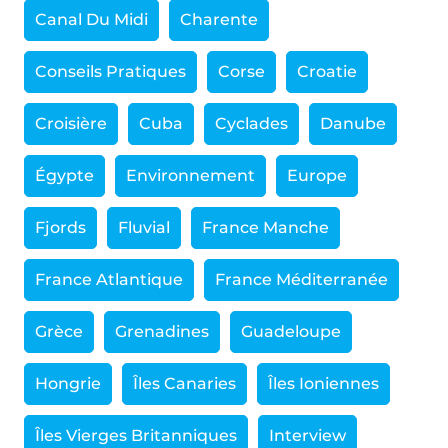
Canal Du Midi
Charente
Conseils Pratiques
Corse
Croatie
Croisière
Cuba
Cyclades
Danube
Égypte
Environnement
Europe
Fjords
Fluvial
France Manche
France Atlantique
France Méditerranée
Grèce
Grenadines
Guadeloupe
Hongrie
Îles Canaries
Îles Ioniennes
Îles Vierges Britanniques
Interview