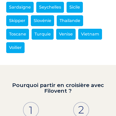
Sardaigne
Seychelles
Sicile
Skipper
Slovénie
Thaïlande
Toscane
Turquie
Venise
Vietnam
Voilier
Pourquoi partir en croisière avec
Filovent ?