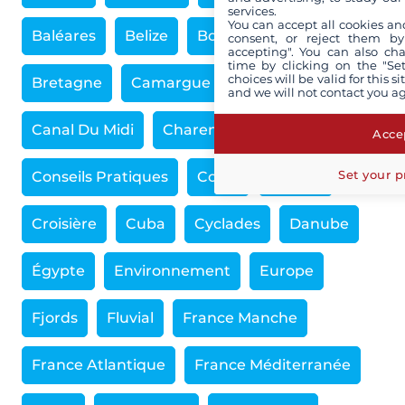
services.
You can accept all cookies an
Baléares
Belize
Bourgogne
Brésil
consent, or reject them by
accepting". You can also ch
time by clicking on the "Set
choices will be valid for this 
Bretagne
Camargue
Cambodge
and we will not contact you a
Canal Du Midi
Charente
Accep
Set your p
Conseils Pratiques
Corse
Croatie
Croisière
Cuba
Cyclades
Danube
Égypte
Environnement
Europe
Fjords
Fluvial
France Manche
France Atlantique
France Méditerranée