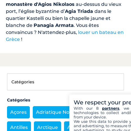
monastère d'Agios Nikolaos
au-dessus du vieux
port, l’église byzantine d’
Agia Triada
dans le
quartier Kastelli ou bien la chapelle jaune et
blanche de
Panagia Armata
. Vous êtes
convaincus ? N'attendez-plus,
louer un bateau en
Grèce
!
Catégories
We respect your pr
With our 8
partners
, we 
Açores
Adriatique Nord
Antarctique
technologies to collect and/
from your device.
We use this data to provide 
and advertising, to measure t
Antilles
Arctique
Asie
Bahamas
and advertising, to study ou