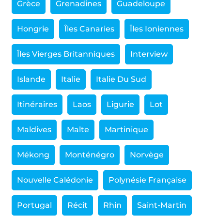
Grèce
Grenadines
Guadeloupe
Hongrie
Îles Canaries
Îles Ioniennes
Îles Vierges Britanniques
Interview
Islande
Italie
Italie Du Sud
Itinéraires
Laos
Ligurie
Lot
Maldives
Malte
Martinique
Mékong
Monténégro
Norvège
Nouvelle Calédonie
Polynésie Française
Portugal
Récit
Rhin
Saint-Martin