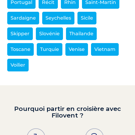
Portugal
Récit
Rhin
Saint-Martin
Sardaigne
Seychelles
Sicile
Skipper
Slovénie
Thaïlande
Toscane
Turquie
Venise
Vietnam
Voilier
Pourquoi partir en croisière avec
Filovent ?