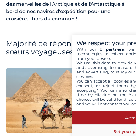
des merveilles de l'Arctique et de l'Antarctique à
bord de nos navires d'expédition pour une
croisière... hors du commun !
Majorité de réponses c : âmes
We respect your pr
With our 8
partners
, we 
sœurs voyageuses
technologies to collect and/
from your device.
We use this data to provide 
and advertising, to measure t
and advertising, to study ou
services.
You can accept all cookies an
consent, or reject them by
accepting". You can also ch
time by clicking on the "Set
choices will be valid for this 
and we will not contact you a
Accep
Set your p