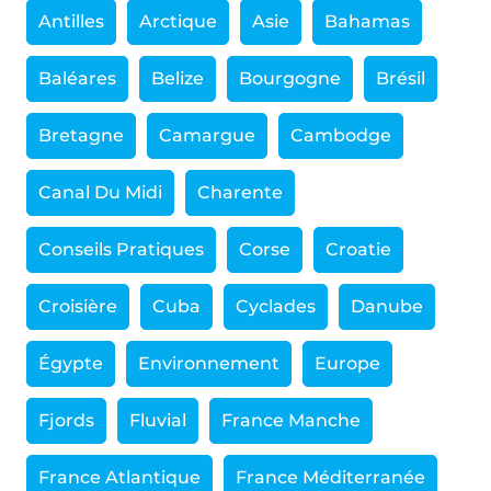
Antilles
Arctique
Asie
Bahamas
Baléares
Belize
Bourgogne
Brésil
Bretagne
Camargue
Cambodge
Canal Du Midi
Charente
Conseils Pratiques
Corse
Croatie
Croisière
Cuba
Cyclades
Danube
Égypte
Environnement
Europe
Fjords
Fluvial
France Manche
France Atlantique
France Méditerranée