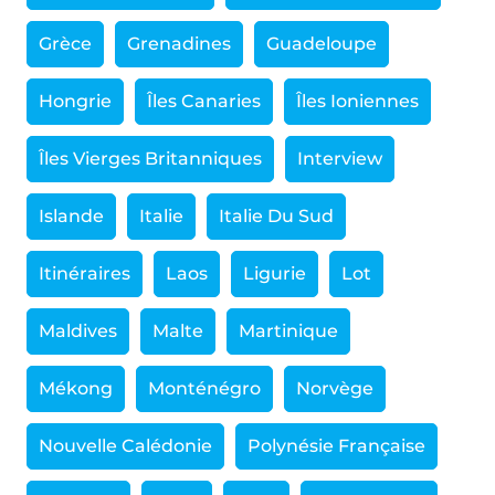
Grèce
Grenadines
Guadeloupe
Hongrie
Îles Canaries
Îles Ioniennes
Îles Vierges Britanniques
Interview
Islande
Italie
Italie Du Sud
Itinéraires
Laos
Ligurie
Lot
Maldives
Malte
Martinique
Mékong
Monténégro
Norvège
Nouvelle Calédonie
Polynésie Française