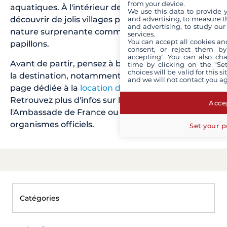
from your device.
aquatiques. À l'intérieur des terres, vous pourrez
We use this data to provide 
découvrir de jolis villages pittoresques, et une
and advertising, to measure t
and advertising, to study ou
nature surprenante comme celle de la vallée des
services.
You can accept all cookies an
papillons.
consent, or reject them by
accepting". You can also ch
Avant de partir, pensez à bien vous informer sur
time by clicking on the "Set
choices will be valid for this 
la destination, notamment en consultant notre
and we will not contact you a
page dédiée à la
location de bateau en Grèce
!
Retrouvez plus d'infos sur la Grèce sur le site de
Accep
l'Ambassade de France ou auprès des autres
organismes officiels.
Set your p