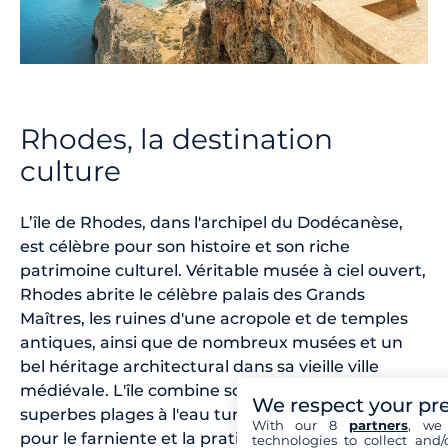
Rhodes, la destination
culture
L’île de Rhodes, dans l'archipel du Dodécanèse,
est célèbre pour son histoire et son riche
patrimoine culturel. Véritable musée à ciel ouvert,
Rhodes abrite le célèbre palais des Grands
Maîtres, les ruines d'une acropole et de temples
antiques, ainsi que de nombreux musées et un
bel héritage architectural dans sa vieille ville
médiévale. L'île combine son attrait culturel à de
We respect your pr
superbes plages à l'eau turquoise, appréciées
With our 8
partners
, we 
pour le farniente et la pratique des sports
technologies to collect and/