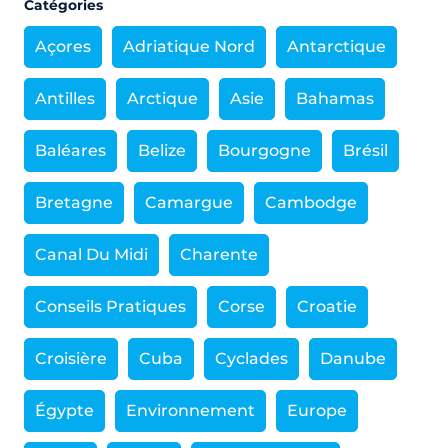
Catégories
Açores
Adriatique Nord
Antarctique
Antilles
Arctique
Asie
Bahamas
Baléares
Belize
Bourgogne
Brésil
Bretagne
Camargue
Cambodge
Canal Du Midi
Charente
Conseils Pratiques
Corse
Croatie
Croisière
Cuba
Cyclades
Danube
Égypte
Environnement
Europe