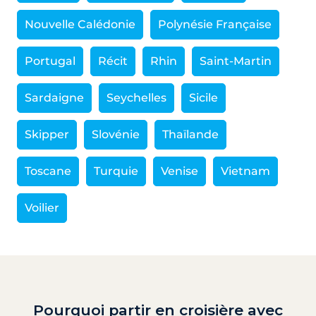
Nouvelle Calédonie
Polynésie Française
Portugal
Récit
Rhin
Saint-Martin
Sardaigne
Seychelles
Sicile
Skipper
Slovénie
Thaïlande
Toscane
Turquie
Venise
Vietnam
Voilier
Pourquoi partir en croisière avec