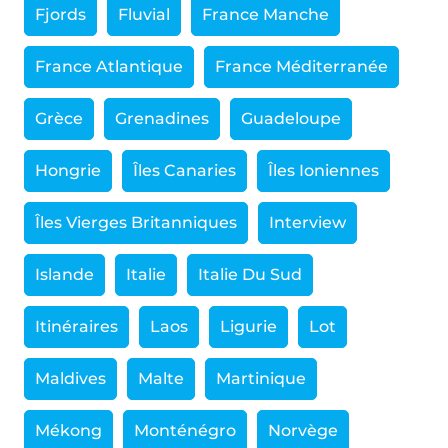
Fjords
Fluvial
France Manche
France Atlantique
France Méditerranée
Grèce
Grenadines
Guadeloupe
Hongrie
Îles Canaries
Îles Ioniennes
Îles Vierges Britanniques
Interview
Islande
Italie
Italie Du Sud
Itinéraires
Laos
Ligurie
Lot
Maldives
Malte
Martinique
Mékong
Monténégro
Norvège