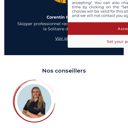
accepting". You can also ch
time by clicking on the "Set
choices will be valid for this 
and we will not contact you a
Corentin Horeau
Skipper professionnel reconnu et vainqueur de
Accep
la Solitaire du Figaro
Voir plus
Set your p
Nos conseillers