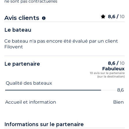
ne sont pas contractuelles
8,6 /
10
Avis clients
Le bateau
Ce bateau n'a pas encore été évalué par un client
Filovent
8,6 /
10
Le partenaire
Fabuleux
10 avis sur le partenaire
(sur la destination)
Nom du critère
Note
Qualité des bateaux
8,6
Accueil et information
Bien
Informations sur le partenaire