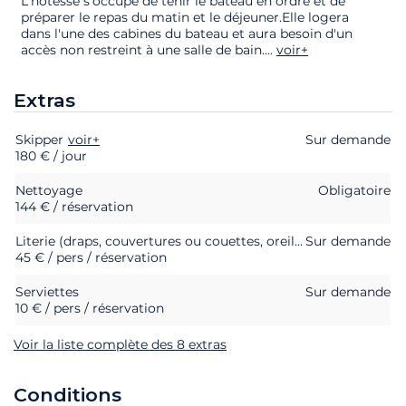
L'hôtesse s'occupe de tenir le bateau en ordre et de
préparer le repas du matin et le déjeuner.Elle logera
dans l'une des cabines du bateau et aura besoin d'un
accès non restreint à une salle de bain.
...
voir+
Extras
Skipper
Extras
Statut
voir+
Prix
Sur demande
180 € / jour
Nettoyage
Obligatoire
144 € / réservation
Literie (draps, couvertures ou couettes, oreillers et taies d'oreillers)
Sur demande
45 € / pers / réservation
Serviettes
Sur demande
10 € / pers / réservation
Voir la liste complète des 8 extras
Conditions