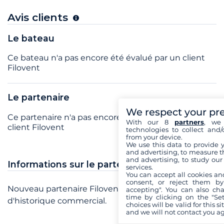
Avis clients
Le bateau
Ce bateau n'a pas encore été évalué par un client
Filovent
Le partenaire
We respect your pr
Ce partenaire n'a pas encore été évalué par un
With our 8
partners
, we 
client Filovent
technologies to collect and/
from your device.
We use this data to provide 
and advertising, to measure t
and advertising, to study ou
Informations sur le partenaire
services.
You can accept all cookies an
consent, or reject them by
Nouveau partenaire Filovent, pas encore
accepting". You can also ch
time by clicking on the "Set
d'historique commercial.
choices will be valid for this 
and we will not contact you a