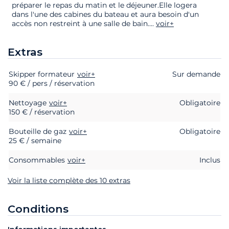
préparer le repas du matin et le déjeuner.Elle logera
dans l'une des cabines du bateau et aura besoin d'un
accès non restreint à une salle de bain.
...
voir+
Extras
Skipper formateur
Extras
Statut
Prix
voir+
Sur demande
90 € / pers / réservation
Nettoyage
voir+
Obligatoire
150 € / réservation
Bouteille de gaz
voir+
Obligatoire
25 € / semaine
Consommables
voir+
Inclus
Voir la liste complète des 10 extras
Conditions