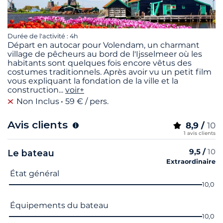
Durée de l'activité : 4h
Départ en autocar pour Volendam, un charmant
village de pêcheurs au bord de l'Ijsselmeer où les
habitants sont quelques fois encore vêtus des
costumes traditionnels. Après avoir vu un petit film
vous expliquant la fondation de la ville et la
construction
...
voir+
Non Inclus
59 € / pers.
Avis clients
8,9 /
10
1 avis clients
9,5 /
10
Le bateau
Extraordinaire
Nom du critère
Note
État général
10,0
Équipements du bateau
10,0