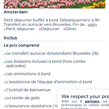
Amsterdam
Petit déjeuner buffet à bord. Débarquement à 9h.
Transfert en autocar vers Bruxelles. Fin de
...
voir+
Petit-déjeuner
Déjeuner
Dîner
Inclus
Le prix comprend
Le transfert autocar Amsterdam/ Bruxelles (J6)
Les boissons incluses à bord (hors cartes
spéciales)
Les animations à bord
L'assistance de l'équipe d'animation à bord
Cocktail de bienvenue
We respect your pr
La soirée de gala
With our 8
partners
, we 
technologies to collect and/
L’assurance assistance / rapatriement
from your device.