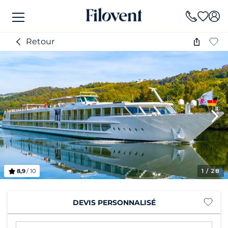
Retour
8,9
/ 10
1
/ 28
DEVIS PERSONNALISÉ