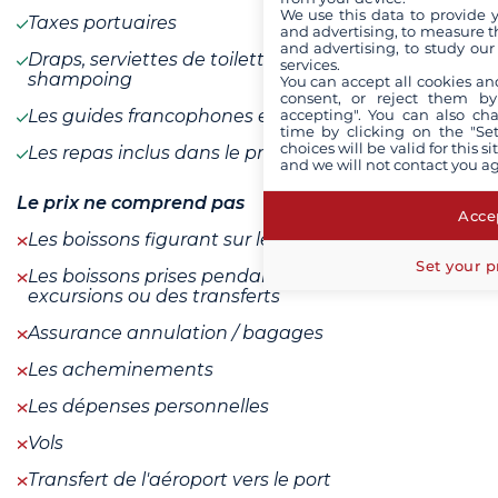
We use this data to provide 
Taxes portuaires
and advertising, to measure t
and advertising, to study ou
Draps, serviettes de toilette, gel douche et
services.
shampoing
You can accept all cookies an
consent, or reject them by
Les guides francophones et anglophones
accepting". You can also ch
time by clicking on the "Set
choices will be valid for this 
Les repas inclus dans le programme
and we will not contact you a
Le prix ne comprend pas
Accep
Les boissons figurant sur les cartes spéciales
Set your p
Les boissons prises pendant les repas lors des
excursions ou des transferts
Assurance annulation / bagages
Les acheminements
Les dépenses personnelles
Vols
Transfert de l'aéroport vers le port