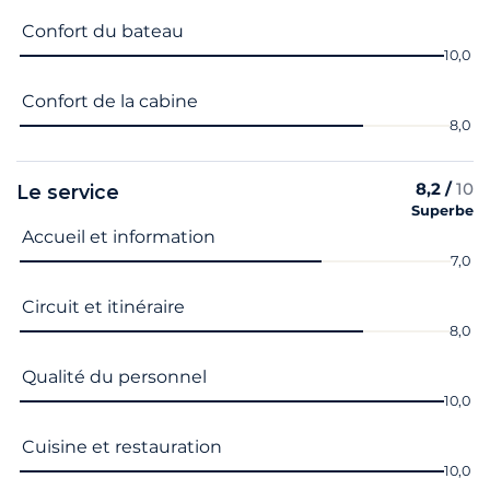
Confort du bateau
10,0
Confort de la cabine
8,0
8,2 /
10
Le service
Superbe
Nom du critère
Note
Accueil et information
7,0
Circuit et itinéraire
8,0
Qualité du personnel
10,0
Cuisine et restauration
10,0