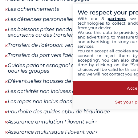
Les acheminements
We respect your pr
With our 8
partners
, we 
Les dépenses personnelles
technologies to collect and/
from your device.
Les boissons prises pendant les repas lors des
We use this data to provide 
excursions ou des transferts
and advertising, to measure t
and advertising, to study ou
Transfert de l'aéroport vers le port
services.
You can accept all cookies an
Transfert du port vers l'aéroport
consent, or reject them by
accepting". You can also ch
time by clicking on the "Set
Guides parlant espagnol et italien uniquement
choices will be valid for this 
pour les groupes
and we will not contact you a
D'éventuelles hausses de carburant
Accep
Les activités non incluses dans le programme
Les repas non inclus dans le programme
Set your p
Pourboire des guides et/ou de l'équipage
Assurance annulation Filovent
voir+
Assurance multirisque Filovent
voir+