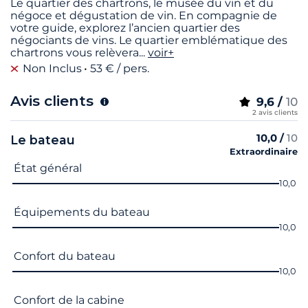
Le quartier des chartrons, le musée du vin et du
négoce et dégustation de vin. En compagnie de
votre guide, explorez l’ancien quartier des
négociants de vins. Le quartier emblématique des
chartrons vous relèvera
...
voir+
Non Inclus
53 € / pers.
Avis clients
9,6 /
10
2 avis clients
10,0 /
10
Le bateau
Extraordinaire
Nom du critère
Note
État général
10,0
Équipements du bateau
10,0
Confort du bateau
10,0
Confort de la cabine