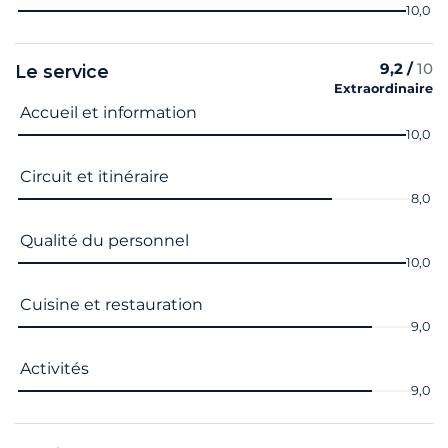
10,0
9,2 /
10
Le service
Extraordinaire
Nom du critère
Note
Accueil et information
10,0
Circuit et itinéraire
8,0
Qualité du personnel
10,0
Cuisine et restauration
9,0
Activités
9,0