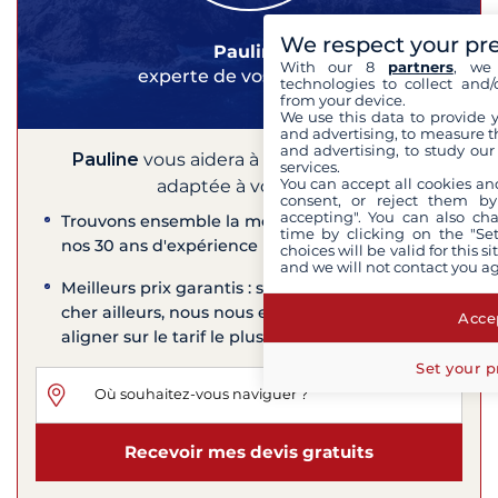
We respect your pr
Pauline
With our 8
partners
, we 
experte de vos croisières
technologies to collect and/
from your device.
We use this data to provide 
and advertising, to measure t
and advertising, to study ou
Pauline
vous aidera à trouver la croisière
services.
You can accept all cookies an
adaptée à vos envies
consent, or reject them by
accepting". You can also ch
Trouvons ensemble la meilleure croisière grâce à
time by clicking on the "Set
nos 30 ans d'expérience
choices will be valid for this 
and we will not contact you a
Meilleurs prix garantis : si vous trouvez moins
cher ailleurs, nous nous engageons à nous
Accep
aligner sur le tarif le plus bas
Set your p
Recevoir mes devis gratuits