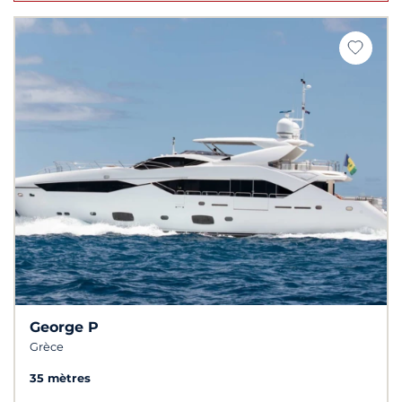
George P
Grèce
35 mètres