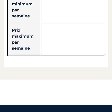
minimum
par
semaine
Prix
maximum
par
semaine