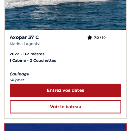
Axopar 37 C
10
7,0 /
Marina Lagonisi
2022
11.2 mètres
1 Cabine
2 Couchettes
Équipage
Skipper
Entrez vos dates
Voir le bateau