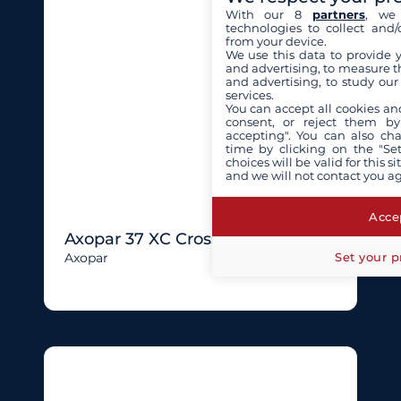
With our 8
partners
, we 
technologies to collect and/
from your device.
We use this data to provide 
and advertising, to measure t
and advertising, to study ou
services.
You can accept all cookies an
consent, or reject them by
accepting". You can also ch
time by clicking on the "Set
choices will be valid for this 
and we will not contact you a
Accep
Axopar 37 XC Cross Cabin
Set your p
Axopar