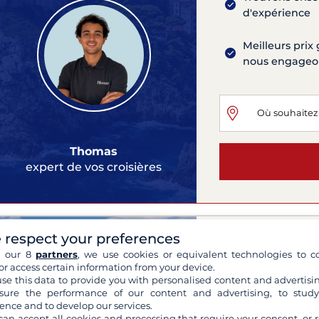
d'expérience
Meilleurs prix 
nous engageons
Thomas
expert de vos croisières
Azimut 50 Fl
 respect your preferences
h our 8
partners
, we use cookies or equivalent technologies to co
Porto
or access certain information from your device.
2000
16.2 mètres
se this data to provide you with personalised content and advertisin
3 Cabines
6 Couchette
ure the performance of our content and advertising, to stud
Eau chaude, Micro onde, 
ence and to develop our services.
can accept all cookies and processing that require your consent, or r