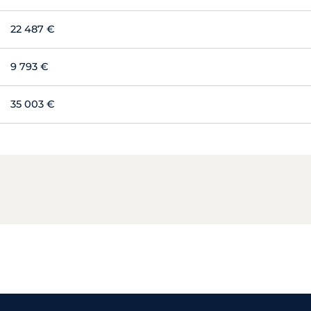
22 487 €
9 793 €
35 003 €