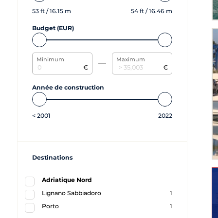
53
ft /
16.15
m
54
ft /
16.46
m
Budget (EUR)
Minimum
Maximum
€
€
Année de construction
<
2001
2022
Destinations
Adriatique Nord
Lignano Sabbiadoro
1
Porto
1