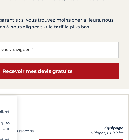
garantis : si vous trouvez moins cher ailleurs, nous
 à nous aligner sur le tarif le plus bas
Recevoir mes devis gratuits
y
llect
g, to
s
Équipage
y our
Machine à glaçons
Skipper, Cuisinier
eject