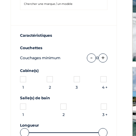
Caractéristiques
Couchettes
-
+
Couchages minimum
0
Cabine(s)
1
2
3
4 +
Salle(s) de bain
1
2
3 +
Longueur