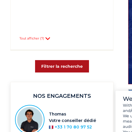
Tout afficher (7)
Filtrer la recherche
NOS ENGAGEMENTS
We
Wit
and/
Thomas
We u
Votre conseiller dédié
meas
audi
+33 1 70 80 97 52
You 