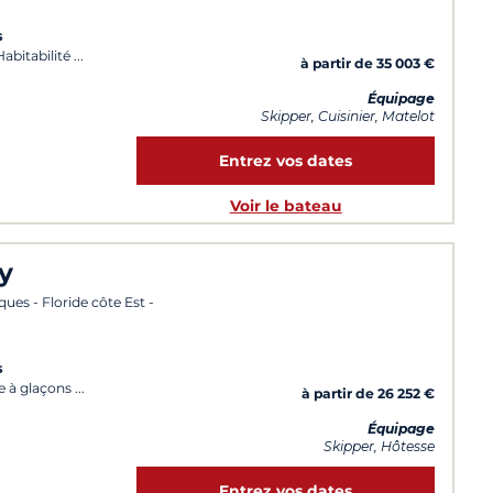
s
abitabilité
à partir de 35 003 €
Équipage
Skipper, Cuisinier, Matelot
Entrez vos dates
Voir le bateau
y
ues - Floride côte Est -
s
e à glaçons
à partir de 26 252 €
Équipage
Skipper, Hôtesse
Entrez vos dates