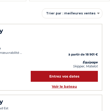
Trier par : meilleures ventes
y
s
nœuvrabilité
à partir de 18 901 €
Équipage
Skipper, Matelot
Entrez vos dates
Voir le bateau
y
ud Est