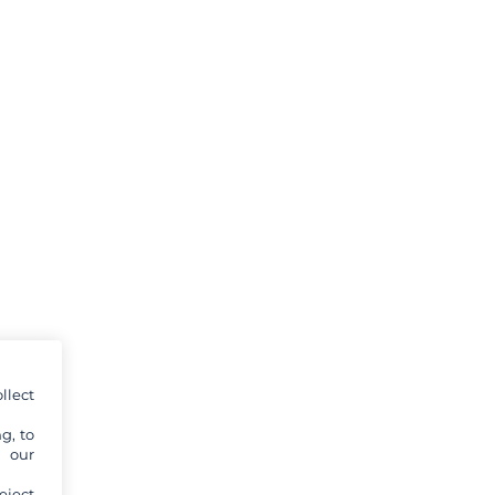
llect
g, to
y our
eject