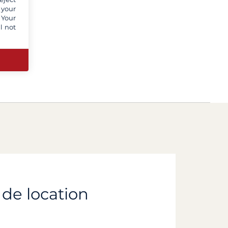
 your
 Your
l not
 de location