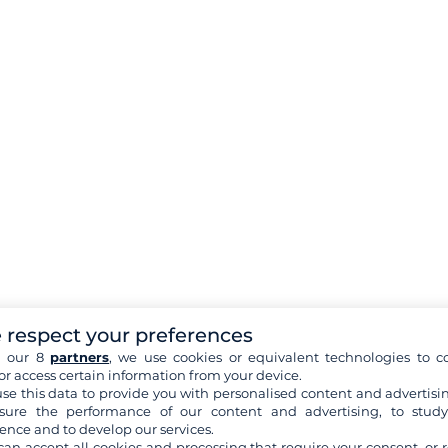
 respect your preferences
h our 8
partners
, we use cookies or equivalent technologies to co
or access certain information from your device.
se this data to provide you with personalised content and advertisin
ure the performance of our content and advertising, to stud
ence and to develop our services.
can accept all cookies and processing that require your consent, or r