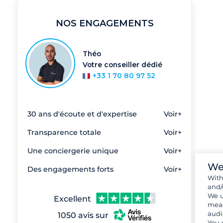
NOS ENGAGEMENTS
Théo
Votre conseiller dédié
+33 1 70 80 97 52
30 ans d'écoute et d'expertise
Voir+
Transparence totale
Voir+
Une conciergerie unique
Voir+
We
Des engagements forts
Voir+
Wit
and/
We u
Excellent
meas
audi
1050 avis sur
You 