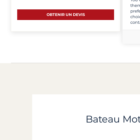
them
pref
OBTENIR UN DEVIS
choi
cont
Bateau Mote