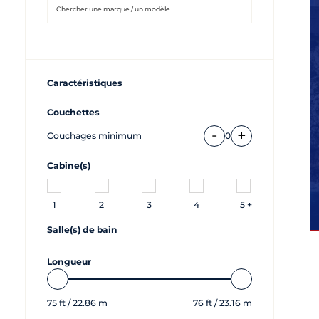
Caractéristiques
Couchettes
-
+
Couchages minimum
0
Cabine(s)
1
2
3
4
5 +
Salle(s) de bain
Longueur
75
ft /
22.86
m
76
ft /
23.16
m