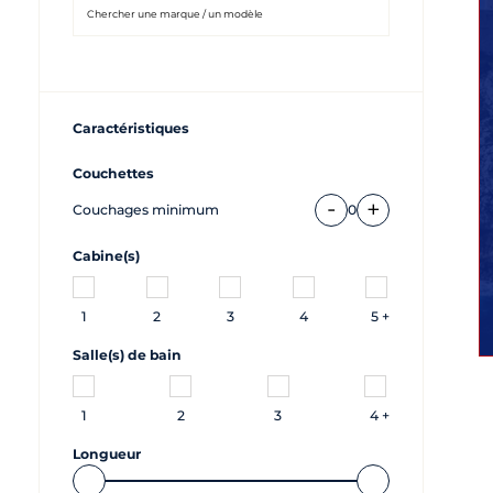
Caractéristiques
Couchettes
-
+
Couchages minimum
0
Cabine(s)
1
2
3
4
5 +
Salle(s) de bain
1
2
3
4 +
Longueur