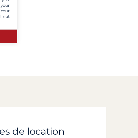
 your
 Your
l not
es de location