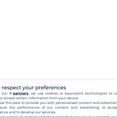
 respect your preferences
h our 8
partners
, we use cookies or equivalent technologies to co
or access certain information from your device.
se this data to provide you with personalised content and advertisin
ure the performance of our content and advertising, to stud
ence and to develop our services.
can accept all cookies and processing that require your consent, or r