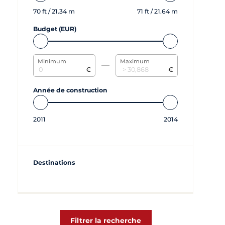
70
ft /
21.34
m
71
ft /
21.64
m
Budget (EUR)
Minimum
Maximum
€
€
Année de construction
2011
2014
Destinations
Filtrer la recherche