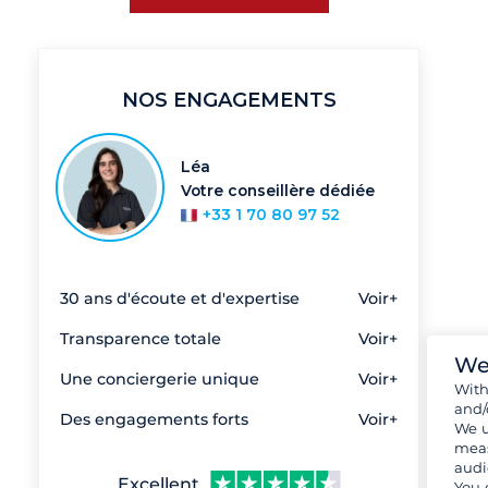
NOS ENGAGEMENTS
Léa
Votre conseillère dédiée
+33 1 70 80 97 52
30 ans d'écoute et d'expertise
Voir+
Transparence totale
Voir+
We
Une conciergerie unique
Voir+
Wit
and/
Des engagements forts
Voir+
We u
meas
audi
Excellent
You 