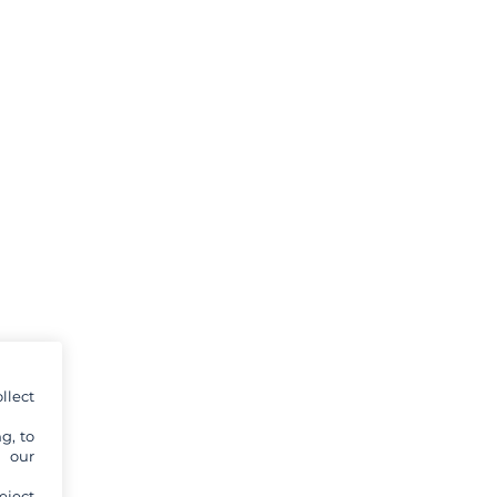
llect
g, to
y our
eject