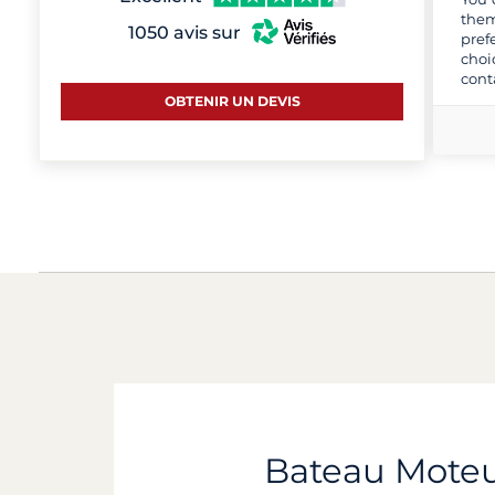
them
1050 avis sur
pref
choi
cont
OBTENIR UN DEVIS
Bateau Moteur